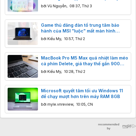
người dùng xem thông báo điện thoại
bởi
Vũ Nguyễn
,
08:37, Thứ 3
trong một bong bóng khi di chuột qua
Game thủ đăng đàn tố trung tâm bảo
hành của MSI "luộc" mất màn hình
144Hz, sự thật đằng sau hoá ra là lỗi sơ
bởi
Kiều My
,
10:57, Thứ 2
đẳng
MacBook Pro M5 Max quá nhiệt làm méo
cả phím Delete, giá thay thế gần 900
USD nếu hết bảo hành
bởi
Kiều My
,
10:28, Thứ 2
Microsoft quyết tâm tối ưu Windows 11
để chạy mượt hơn trên máy RAM 8GB
bởi
myle.vnreview
,
10:05, CN