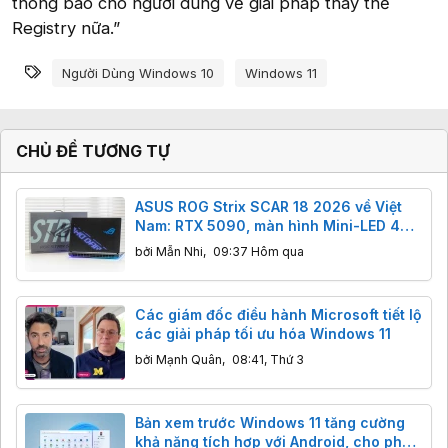
thông báo cho người dùng về giải pháp thay thế
Registry nữa.”
Từ khóa
Người Dùng Windows 10
Windows 11
CHỦ ĐỀ TƯƠNG TỰ
ASUS ROG Strix SCAR 18 2026 về Việt
Nam: RTX 5090, màn hình Mini-LED 4K
240Hz, giá 179,99 triệu đồng
bởi
Mẫn Nhi
,
09:37 Hôm qua
Các giám đốc điều hành Microsoft tiết lộ
các giải pháp tối ưu hóa Windows 11
bởi
Mạnh Quân
,
08:41, Thứ 3
Bản xem trước Windows 11 tăng cường
khả năng tích hợp với Android, cho phép