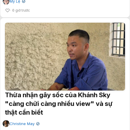
Mỹ Lệ
✔
6 giờ trước
Thừa nhận gây sốc của Khánh Sky
"càng chửi càng nhiều view" và sự
thật cần biết
Christine May
✔