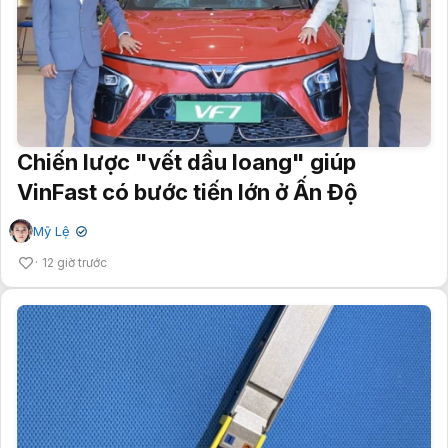
Chiến lược "vết dầu loang" giúp
VinFast có bước tiến lớn ở Ấn Độ
Mỹ Lệ
✔
12 giờ trước