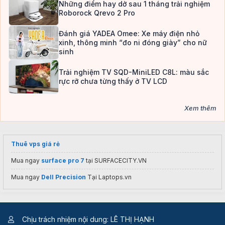
Những điểm hay dở sau 1 tháng trải nghiệm
Roborock Qrevo 2 Pro
Đánh giá YADEA Omee: Xe máy điện nhỏ
xinh, thông minh “đo ni đóng giày” cho nữ
sinh
Trải nghiệm TV SQD-MiniLED C8L: màu sắc
rực rỡ chưa từng thấy ở TV LCD
Xem thêm
Thuê vps giá rẻ
Mua ngay
surface pro 7
tại SURFACECITY.VN
Mua ngay
Dell Precision
Tại Laptops.vn
Chịu trách nhiệm nội dung: LÊ THỊ HẠNH