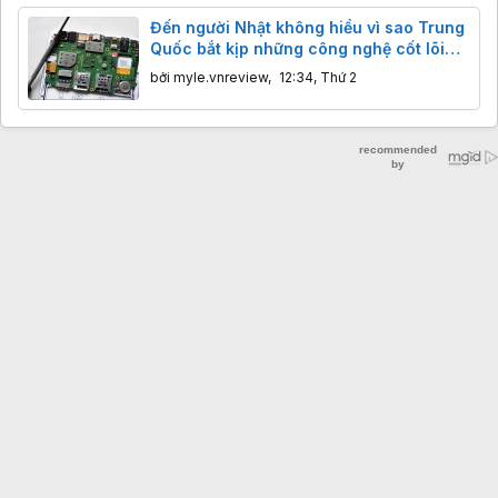
Đến người Nhật không hiểu vì sao Trung
Quốc bắt kịp những công nghệ cốt lõi
của họ nhanh như vậy?
bởi
myle.vnreview
,
12:34, Thứ 2