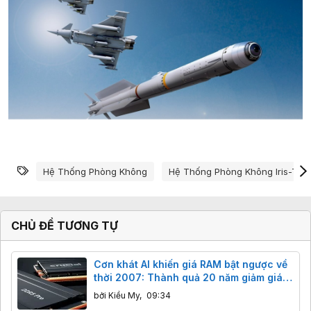
Từ khóa
Hệ Thống Phòng Không
Hệ Thống Phòng Không Iris-T
CHỦ ĐỀ TƯƠNG TỰ
Cơn khát AI khiến giá RAM bật ngược về
thời 2007: Thành quả 20 năm giảm giá
"bốc hơi" chỉ sau vài tháng
bởi
Kiều My
,
09:34