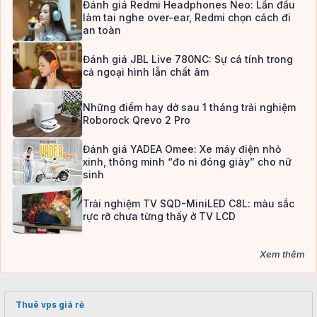
Đánh giá Redmi Headphones Neo: Lần đầu
làm tai nghe over-ear, Redmi chọn cách đi
an toàn
Đánh giá JBL Live 780NC: Sự cá tính trong
cả ngoại hình lẫn chất âm
Những điểm hay dở sau 1 tháng trải nghiệm
Roborock Qrevo 2 Pro
Đánh giá YADEA Omee: Xe máy điện nhỏ
xinh, thông minh “đo ni đóng giày” cho nữ
sinh
Trải nghiệm TV SQD-MiniLED C8L: màu sắc
rực rỡ chưa từng thấy ở TV LCD
Xem thêm
Thuê vps giá rẻ