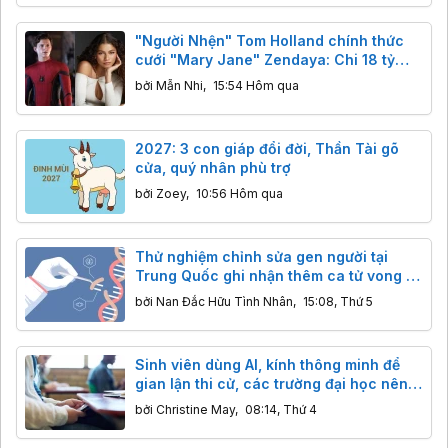
"Người Nhện" Tom Holland chính thức
cưới "Mary Jane" Zendaya: Chi 18 tỷ
bao trọn điền trang, khách đến dự không
bởi
Mẫn Nhi
,
15:54 Hôm qua
được mang điện thoại
2027: 3 con giáp đổi đời, Thần Tài gõ
cửa, quý nhân phù trợ
bởi
Zoey
,
10:56 Hôm qua
Thử nghiệm chỉnh sửa gen người tại
Trung Quốc ghi nhận thêm ca tử vong ở
trẻ em trong vòng 2 tuần
bởi
Nan Đắc Hữu Tình Nhân
,
15:08, Thứ 5
Sinh viên dùng AI, kính thông minh để
gian lận thi cử, các trường đại học nên
làm gì?
bởi
Christine May
,
08:14, Thứ 4