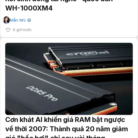
WH-1000XM4
Mẫn Nhi
✔
6 giờ trước
Cơn khát AI khiến giá RAM bật ngược
về thời 2007: Thành quả 20 năm giảm
giá "bốc hơi" chỉ sau vài tháng