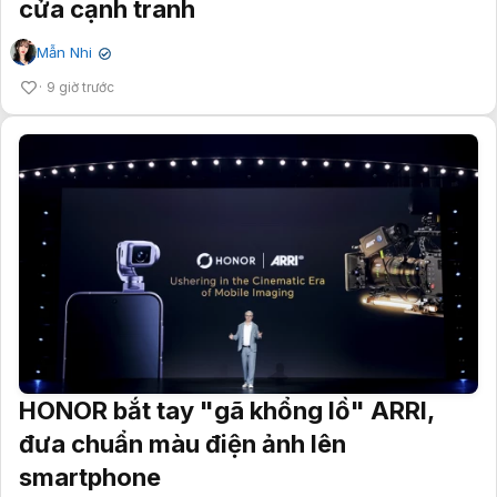
cửa cạnh tranh
Mẫn Nhi
✔
9 giờ trước
HONOR bắt tay "gã khổng lồ" ARRI,
đưa chuẩn màu điện ảnh lên
smartphone