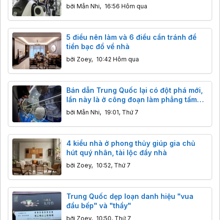
cạnh tranh
bởi
Mẫn Nhi
,
16:56 Hôm qua
5 điều nên làm và 6 điều cần tránh để
tiền bạc đổ về nhà
bởi
Zoey
,
10:42 Hôm qua
Bán dẫn Trung Quốc lại có đột phá mới,
lần này là ở công đoạn làm phẳng tấm
wafer
bởi
Mẫn Nhi
,
19:01, Thứ 7
4 kiểu nhà ở phong thủy giúp gia chủ
hút quý nhân, tài lộc đầy nhà
bởi
Zoey
,
10:52, Thứ 7
Trung Quốc dẹp loạn danh hiệu "vua
đầu bếp" và "thầy"
bởi
Zoey
,
10:50, Thứ 7