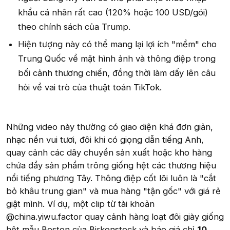
khẩu cá nhân rất cao (120% hoặc 100 USD/gói)
theo chính sách của Trump.
Hiện tượng này có thể mang lại lợi ích "mềm" cho
Trung Quốc về mặt hình ảnh và thông điệp trong
bối cảnh thương chiến, đồng thời làm dấy lên câu
hỏi về vai trò của thuật toán TikTok.
Những video này thường có giao diện khá đơn giản,
nhạc nền vui tươi, đôi khi có giọng dẫn tiếng Anh,
quay cảnh các dây chuyền sản xuất hoặc kho hàng
chứa đầy sản phẩm trông giống hệt các thương hiệu
nổi tiếng phương Tây. Thông điệp cốt lõi luôn là "cắt
bỏ khâu trung gian" và mua hàng "tận gốc" với giá rẻ
giật mình. Ví dụ, một clip từ tài khoản
@china.yiwu.factor quay cảnh hàng loạt đôi giày giống
hệt mẫu Boston của Birkenstock và báo giá chỉ
10