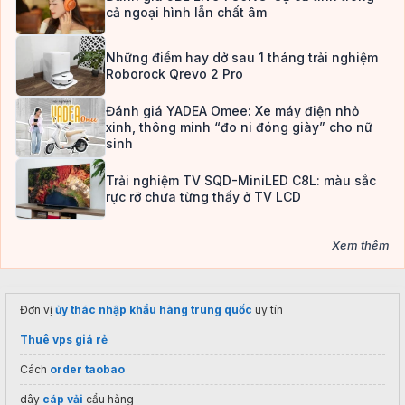
cả ngoại hình lẫn chất âm
Những điểm hay dở sau 1 tháng trải nghiệm
Roborock Qrevo 2 Pro
Đánh giá YADEA Omee: Xe máy điện nhỏ
xinh, thông minh “đo ni đóng giày” cho nữ
sinh
Trải nghiệm TV SQD-MiniLED C8L: màu sắc
rực rỡ chưa từng thấy ở TV LCD
Xem thêm
Đơn vị
ủy thác nhập khẩu hàng trung quốc
uy tín
Thuê vps giá rẻ
Cách
order taobao
dây
cáp vải
cẩu hàng