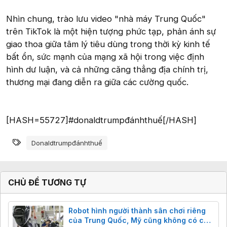
Nhìn chung, trào lưu video "nhà máy Trung Quốc"
trên TikTok là một hiện tượng phức tạp, phản ánh sự
giao thoa giữa tâm lý tiêu dùng trong thời kỳ kinh tế
bất ổn, sức mạnh của mạng xã hội trong việc định
hình dư luận, và cả những căng thẳng địa chính trị,
thương mại đang diễn ra giữa các cường quốc.
[HASH=55727]#donaldtrumpđánhthuế[/HASH]
Từ khóa
Donaldtrumpđánhthuế
CHỦ ĐỀ TƯƠNG TỰ
Robot hình người thành sân chơi riêng
của Trung Quốc, Mỹ cũng không có cửa