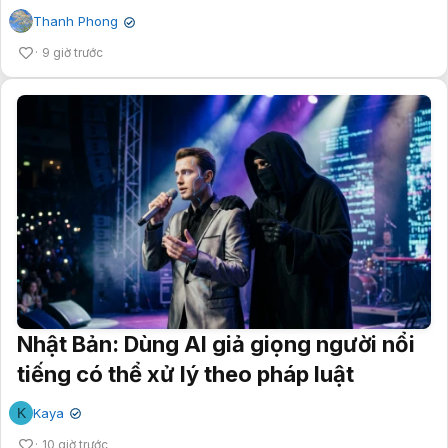
Thanh Phong
✔
9 giờ trước
Nhật Bản: Dùng AI giả giọng người nổi
tiếng có thể xử lý theo pháp luật
K
Kaya
✔
10 giờ trước