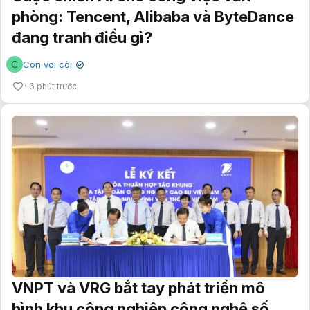
phòng: Tencent, Alibaba và ByteDance
đang tranh điều gì?
C
Con voi còi
✔
6 phút trước
VNPT và VRG bắt tay phát triển mô
hình khu công nghiệp công nghệ số