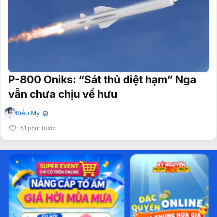
P-800 Oniks: “Sát thủ diệt hạm” Nga
vẫn chưa chịu về hưu
Kiều My
✔
51 phút trước