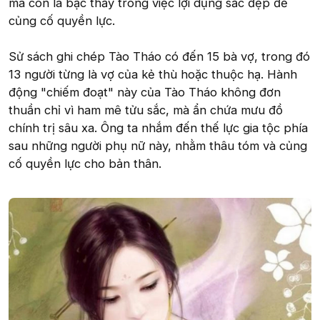
mà còn là bậc thầy trong việc lợi dụng sắc đẹp để
củng cố quyền lực.
Sử sách ghi chép Tào Tháo có đến 15 bà vợ, trong đó
13 người từng là vợ của kẻ thù hoặc thuộc hạ. Hành
động "chiếm đoạt" này của Tào Tháo không đơn
thuần chỉ vì ham mê tửu sắc, mà ẩn chứa mưu đồ
chính trị sâu xa. Ông ta nhắm đến thế lực gia tộc phía
sau những người phụ nữ này, nhằm thâu tóm và củng
cố quyền lực cho bản thân.