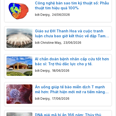
Công nghệ bản sao tim kỹ thuật số: Phẫu
thuật tim hiệu quả 100%
bởi
Derpy
,
24/06/2026
Giáo sư ĐH Thanh Hoa và cuộc tranh
luận chưa bao giờ kết thúc về đập Tam
Hiệp
bởi
Christine May
,
23/06/2026
AI chẩn đoán bệnh nhân cấp cứu tốt hơn
bác sĩ: Trợ thủ đắc lực cho y tế.
bởi
Derpy
,
18/06/2026
Ăn uống giúp tế bào miễn dịch T mạnh
mẽ hơn: Phát hiện mới mở ra tiềm năng
cho vắc xin và điều trị ung thư
bởi
Derpy
,
17/06/2026
DNA giải mã bí ẩn 166 năm: Thủy thủ