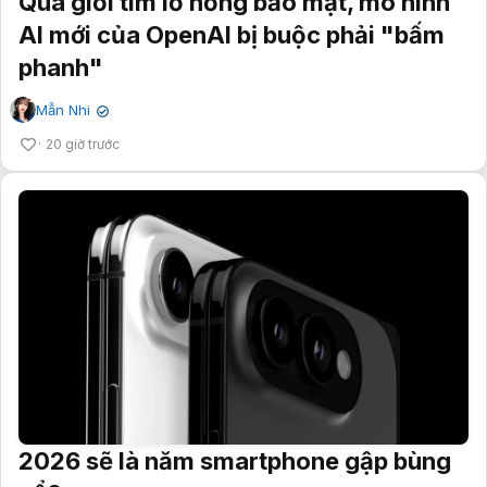
Quá giỏi tìm lỗ hổng bảo mật, mô hình
AI mới của OpenAI bị buộc phải "bấm
phanh"
Mẫn Nhi
✔
20 giờ trước
2026 sẽ là năm smartphone gập bùng