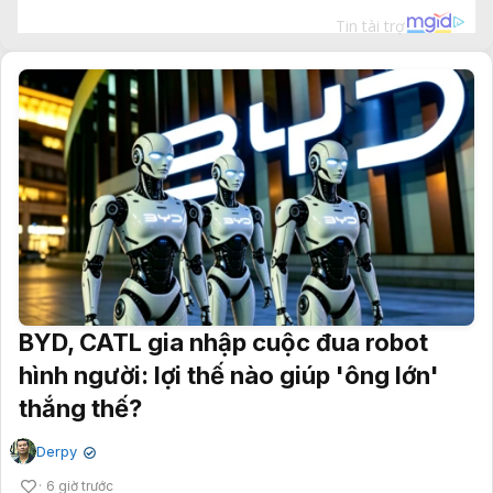
BYD, CATL gia nhập cuộc đua robot
hình người: lợi thế nào giúp 'ông lớn'
thắng thế?
Derpy
✔
6 giờ trước