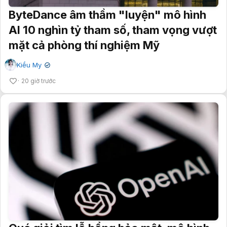
ByteDance âm thầm "luyện" mô hình
AI 10 nghìn tỷ tham số, tham vọng vượt
mặt cả phòng thí nghiệm Mỹ
Kiều My
✔
20 giờ trước