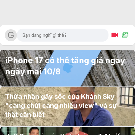
iPhone 17 có thể tăng giá ngay
ngày mai 10/8
Thừa nhận gây sốc của Khánh Sky
"càng chửi càng nhiều view" và sự
thật cần biết