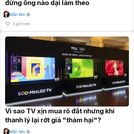
đừng ông nào dại làm theo
Mẫn Nhi
✔
3 giờ trước
Vì sao TV xịn mua rõ đắt nhưng khi
thanh lý lại rớt giá "thảm hại"?
Mẫn Nhi
✔