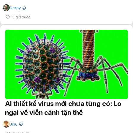
Derpy
✔
5 giờ trước
AI thiết kế virus mới chưa từng có: Lo
ngại về viễn cảnh tận thế
Jinu
✔