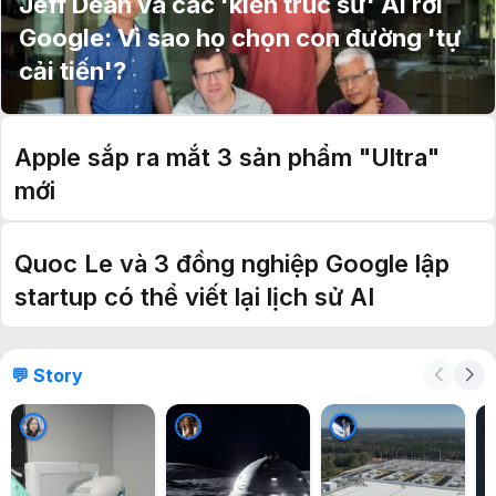
Jeff Dean và các 'kiến trúc sư' AI rời
Google: Vì sao họ chọn con đường 'tự
cải tiến'?
Apple sắp ra mắt 3 sản phẩm "Ultra"
mới
Quoc Le và 3 đồng nghiệp Google lập
startup có thể viết lại lịch sử AI
💬 Story