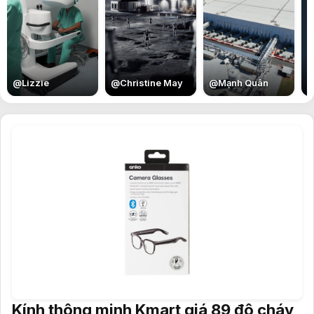
E
@
Lizzie
@
Christine May
@
Mạnh Quân
Kính thông minh Kmart giá 89 đô cháy