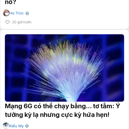
nổ?
Hư Trúc
✔
20 giờ trước
Mạng 6G có thể chạy bằng... tơ tằm: Ý
tưởng kỳ lạ nhưng cực kỳ hứa hẹn!
Kiều My
✔