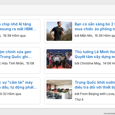
 chip nhớ AI tăng
Bạn có sẵn sàng bỏ 2 
amsung ra mắt HBM
mua chiếc áo phông m
g đứng và NAND
tháng không cần giặt?
i
,
16:38 Hôm qua
bởi
Mẫn Nhi
,
15:36 Hôm q
ệm chỉnh sửa gen
Thủ tướng Lê Minh Hư
 Trung Quốc ghi
Quyết tâm xây dựng m
 ca tử vong ở trẻ
không gian mạng an to
c Hữu Tình Nhân
,
15:08
bởi
Christine May
,
14:06 H
 vòng 2 tuần
cậy và nhân văn
c sự "cầm lái" máy
Trung Quốc khởi xướ
 đấu, tự động phát
điều tra đối với thiết b
o dõi và thậm chí
phòng in ấn và photo
10:32 Hôm qua
bởi
From Beijing with Love
n mục tiêu
nhập khẩu
Thứ 4