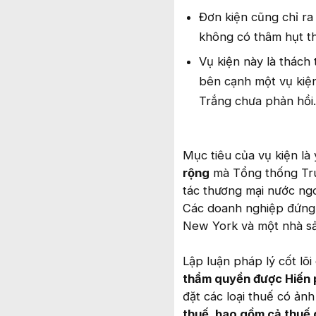
Đơn kiện cũng chỉ ra
không có thâm hụt t
Vụ kiện này là thách
bên cạnh một vụ kiện
Trắng chưa phản hồi
Mục tiêu của vụ kiện là
rộng
mà Tổng thống Tru
tác thương mại nước ngo
Các doanh nghiệp đứng
New York và một nhà sản
Lập luận pháp lý cốt lõ
thẩm quyền được Hiến 
đặt các loại thuế có ản
thuế, bao gồm cả thuế 