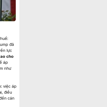
thuế:
rump đã
yền lực
rao cho
để áp
àm như
: việc áp
i, điều
 đến cán