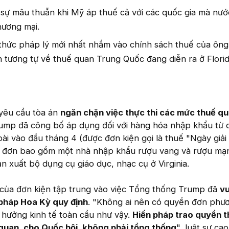
 sự mâu thuẫn khi Mỹ áp thuế cả với các quốc gia mà nướ
hương mại.
 thức pháp lý mới nhất nhắm vào chính sách thuế của ôn
 tương tự về thuế quan Trung Quốc đang diễn ra ở Flori
.
 yêu cầu tòa án
ngăn chặn việc thực thi các mức thuế qu
mp đã công bố áp dụng đối với hàng hóa nhập khẩu từ c
ài vào đầu tháng 4 (được đơn kiện gọi là thuế "Ngày giải
 đơn bao gồm một nhà nhập khẩu rượu vang và rượu mạ
 xuất bộ dụng cụ giáo dục, nhạc cụ ở Virginia.
i của đơn kiện tập trung vào việc Tổng thống Trump đã
v
pháp Hoa Kỳ quy định
. "Không ai nên có quyền đơn phư
h hưởng kinh tế toàn cầu như vậy.
Hiến pháp trao quyền th
quan, cho Quốc hội, không phải tổng thống
", luật sư ca