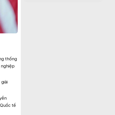
ổng thống
 nghiệp
giải
uyền
 Quốc tế