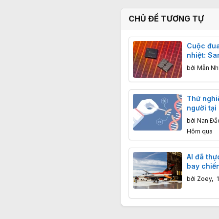
CHỦ ĐỀ TƯƠNG TỰ
Cuộc đua
nhiệt: S
xếp chồn
bởi
Mẫn Nh
400 lớp
Thử nghi
người tại
nhận thêm
bởi
Nan Đắ
em trong
Hôm qua
AI đã thự
bay chiến
hiện, the
bởi
Zoey
,
đánh chặ