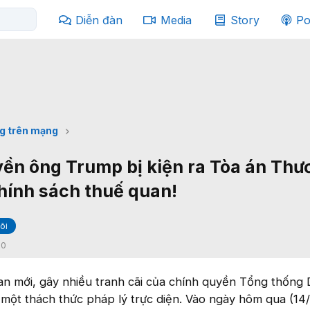
Diễn đàn
Media
Story
Po
g trên mạng
ền ông Trump bị kiện ra Tòa án Thư
chính sách thuế quan!
õi
:
0
an mới, gây nhiều tranh cãi của chính quyền Tổng thống
một thách thức pháp lý trực diện. Vào ngày hôm qua (14/