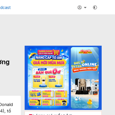
dcast
ơng
 Donald
4), tổ