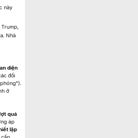
c này
g Trump,
da. Nhà
an diện
ác đối
 phóng").
nh ở
ượt quá
ơng áp
iết lập
o cấp