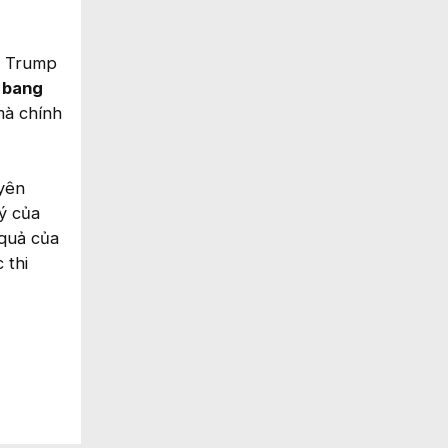
g Trump
u bang
mà chính
uyên
lý của
quả của
 thi