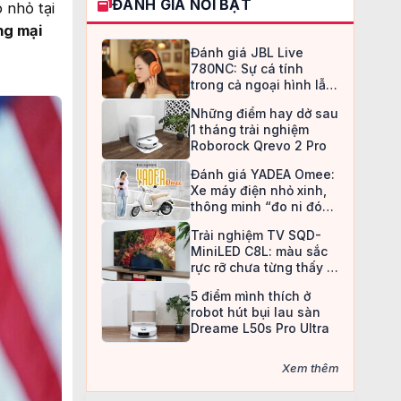
ĐÁNH GIÁ NỔI BẬT
 nhỏ tại
ng mại
Đánh giá JBL Live
780NC: Sự cá tính
trong cả ngoại hình lẫn
chất âm
Những điểm hay dở sau
1 tháng trải nghiệm
Roborock Qrevo 2 Pro
Đánh giá YADEA Omee:
Xe máy điện nhỏ xinh,
thông minh “đo ni đóng
giày” cho nữ sinh
Trải nghiệm TV SQD-
MiniLED C8L: màu sắc
rực rỡ chưa từng thấy ở
TV LCD
5 điểm mình thích ở
robot hút bụi lau sàn
Dreame L50s Pro Ultra
Xem thêm