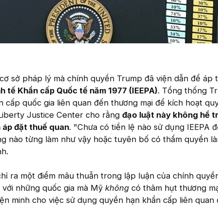
cơ sở pháp lý mà chính quyền Trump đã viện dẫn để áp 
h tế Khẩn cấp Quốc tế năm 1977 (IEEPA)
. Tổng thống T
n cấp quốc gia liên quan đến thương mại để kích hoạt qu
Liberty Justice Center cho rằng
đạo luật này không hề t
 áp đặt thuế quan
. "Chưa có tiền lệ nào sử dụng IEEPA 
ng nào từng làm như vậy hoặc tuyên bố có thẩm quyền l
nh.
chỉ ra một điểm mâu thuẫn trong lập luận của chính quyền
ối với những quốc gia mà Mỹ
không
có thâm hụt thương mạ
iện minh cho việc sử dụng quyền hạn khẩn cấp liên quan