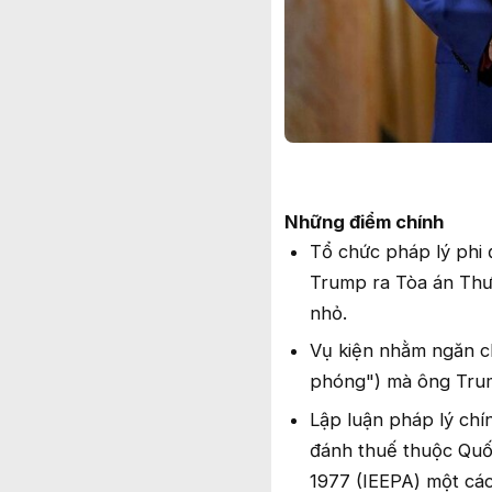
Những điểm chính
Tổ chức pháp lý phi 
Trump ra Tòa án Thư
nhỏ.
Vụ kiện nhằm ngăn ch
phóng") mà ông Trum
Lập luận pháp lý ch
đánh thuế thuộc Quố
1977 (IEEPA) một các