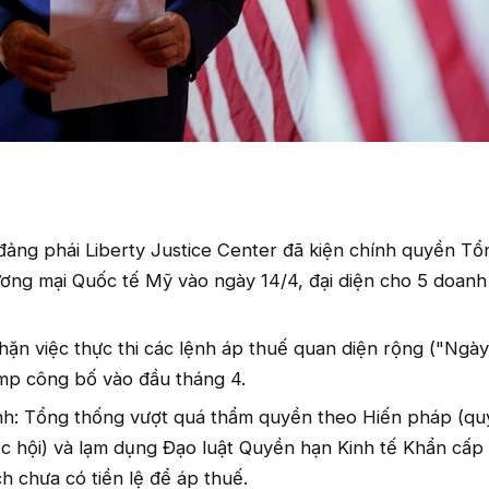
đảng phái Liberty Justice Center đã kiện chính quyền T
ơng mại Quốc tế Mỹ vào ngày 14/4, đại diện cho 5 doanh
ặn việc thực thi các lệnh áp thuế quan diện rộng ("Ngày 
p công bố vào đầu tháng 4.
ính: Tổng thống vượt quá thẩm quyền theo Hiến pháp (q
c hội) và lạm dụng Đạo luật Quyền hạn Kinh tế Khẩn cấp
h chưa có tiền lệ để áp thuế.