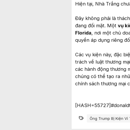
Hiện tại, Nhà Trắng chư
Đây không phải là thác
đang đối mặt. Một
vụ ki
Florida
, nơi một chủ d
quyền áp dụng riêng đố
Các vụ kiện này, đặc bi
trách về luật thương mại
các hành động thương m
chúng có thể tạo ra nhữ
chính sách thương mại c
[HASH=55727]#donald
Từ khóa
Ông Trump Bị Kiện Vì