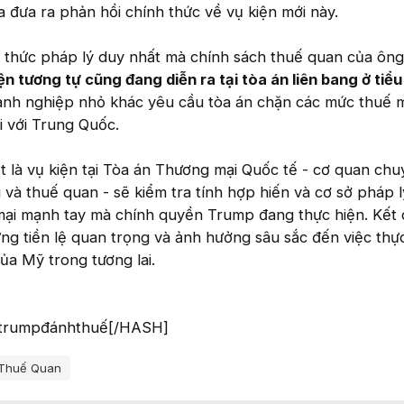
a đưa ra phản hồi chính thức về vụ kiện mới này.
h thức pháp lý duy nhất mà chính sách thuế quan của ôn
ện tương tự cũng đang diễn ra tại tòa án liên bang ở tiể
oanh nghiệp nhỏ khác yêu cầu tòa án chặn các mức thuế 
i với Trung Quốc.
ệt là vụ kiện tại Tòa án Thương mại Quốc tế - cơ quan ch
 và thuế quan - sẽ kiểm tra tính hợp hiến và cơ sở pháp 
ại mạnh tay mà chính quyền Trump đang thực hiện. Kết 
ng tiền lệ quan trọng và ảnh hưởng sâu sắc đến việc thực
ủa Mỹ trong tương lai.
trumpđánhthuế[/HASH]
 Thuế Quan