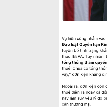
Vụ kiện cũng nhắm vào 
Đạo luật Quyền hạn Kin
tuyên bố tình trạng khẩ
theo IEEPA. Tuy nhiên, 
tổng thống thẩm quyền
thuế. Chưa có tổng thố
vậy," đơn kiện khẳng đị
Ngoài ra, đơn kiện còn 
thuế diễn ra ngay cả đ
này làm suy yếu lý do b
cân thương mại.