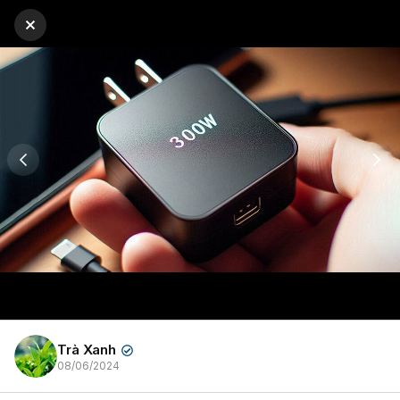
Trà Xanh
✔
08/06/2024