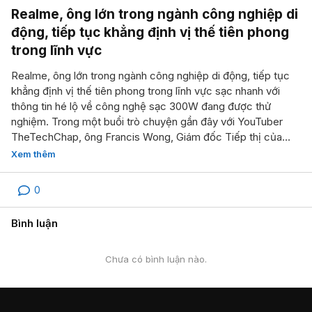
Realme, ông lớn trong ngành công nghiệp di
động, tiếp tục khẳng định vị thế tiên phong
trong lĩnh vực
Realme, ông lớn trong ngành công nghiệp di động, tiếp tục
khẳng định vị thế tiên phong trong lĩnh vực sạc nhanh với
thông tin hé lộ về công nghệ sạc 300W đang được thử
nghiệm. Trong một buổi trò chuyện gần đây với YouTuber
TheTechChap, ông Francis Wong, Giám đốc Tiếp thị của
Realme Global, đã chia sẻ thông tin thú vị này, khiến giới mộ
Xem thêm
điệu không khỏi xôn xao. Hành trình bứt phá giới hạn sạc
nhanh của Realme Realme từ lâu đã là cái tên quen thuộc với
0
những tín đồ công nghệ yêu thích sạc nhanh. Hành trình chinh
phục tốc độ sạc của hãng bắt đầu từ năm 2021 với công
Bình luận
nghệ DartCharge 65W trên chiếc GT Master Edition, cho
phép sạc đầy viên pin 4.300mAh chỉ trong 33 phút. Không
ngủ quên trên chiến thắng, Realme tiếp tục gây ấn tượng
Chưa có bình luận nào.
mạnh mẽ với công nghệ sạc nhanh 150W trên GT Neo 3, rút
ngắn thời gian sạc đầy pin 4.500mAh xuống chỉ còn 5 phút.
Mới đây nhất, Realme GT Neo 5 đã chính thức ra mắt với