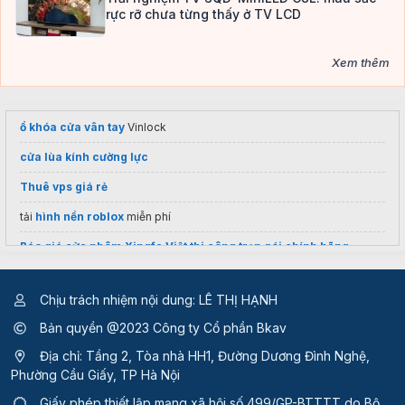
rực rỡ chưa từng thấy ở TV LCD
Xem thêm
ổ khóa cửa vân tay
Vinlock
cửa lùa kính cường lực
Thuê vps giá rẻ
tải
hình nền roblox
miễn phí
Báo giá cửa nhôm Xingfa Việt thi công trọn gói chính hãng
Mua
Ống gió simili cam Phi 350
Chịu trách nhiệm nội dung: LÊ THỊ HẠNH
Tìm kiếm nhanh các tin tuyển dụng
việc làm cần thơ
mới nhất
Bản quyền @2023 Công ty Cổ phần Bkav
Địa chỉ: Tầng 2, Tòa nhà HH1, Đường Dương Đình Nghệ,
Phường Cầu Giấy, TP Hà Nội
Giấy phép thiết lập mạng xã hội số 499/GP-BTTTT
do Bộ