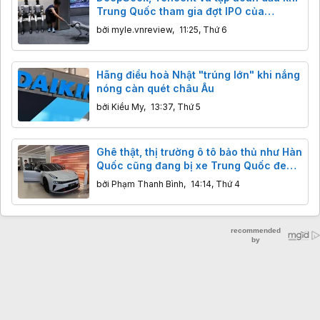
Trung Quốc tham gia đợt IPO của
Unitree
bởi
myle.vnreview
,
11:25, Thứ 6
Hãng điều hoà Nhật "trúng lớn" khi nắng
nóng càn quét châu Âu
bởi
Kiều My
,
13:37, Thứ 5
Ghê thật, thị trường ô tô bảo thủ như Hàn
Quốc cũng đang bị xe Trung Quốc đe
dọa
bởi
Phạm Thanh Bình
,
14:14, Thứ 4