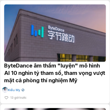
ByteDance âm thầm "luyện" mô hình
AI 10 nghìn tỷ tham số, tham vọng vượt
mặt cả phòng thí nghiệm Mỹ
Kiều My
✔
13 giờ trước