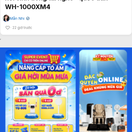
WH-1000XM4
Mẫn Nhi
✔
22 giờ trước