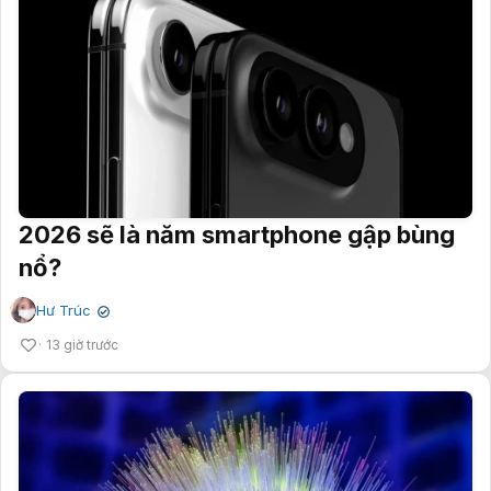
2026 sẽ là năm smartphone gập bùng
nổ?
Hư Trúc
✔
13 giờ trước