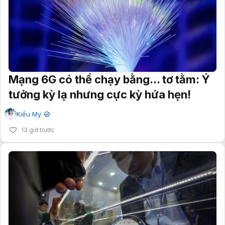
Mạng 6G có thể chạy bằng... tơ tằm: Ý
tưởng kỳ lạ nhưng cực kỳ hứa hẹn!
Kiều My
✔
13 giờ trước