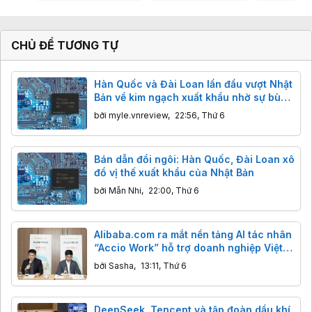
CHỦ ĐỀ TƯƠNG TỰ
Hàn Quốc và Đài Loan lần đầu vượt Nhật
Bản về kim ngạch xuất khẩu nhờ sự bùng
nổ của AI
bởi
myle.vnreview
,
22:56, Thứ 6
Bán dẫn đổi ngôi: Hàn Quốc, Đài Loan xô
đổ vị thế xuất khẩu của Nhật Bản
bởi
Mẫn Nhi
,
22:00, Thứ 6
Alibaba.com ra mắt nền tảng AI tác nhân
“Accio Work” hỗ trợ doanh nghiệp Việt
xuất khẩu
bởi
Sasha
,
13:11, Thứ 6
DeepSeek, Tencent và tập đoàn dầu khí