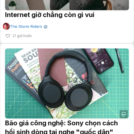
Internet giờ chẳng còn gì vui
The Storm Riders
✔
21 giờ trước
Bão giá công nghệ: Sony chọn cách
hồi sinh dòng tai nghe "quốc dân"