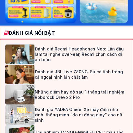
ĐÁNH GIÁ NỔI BẬT
Đánh giá Redmi Headphones Neo: Lần đầu
làm tai nghe over-ear, Redmi chọn cách đi
an toàn
Đánh giá JBL Live 780NC: Sự cá tính trong
cả ngoại hình lẫn chất âm
Những điểm hay dở sau 1 tháng trải nghiệm
Roborock Qrevo 2 Pro
Đánh giá YADEA Omee: Xe máy điện nhỏ
xinh, thông minh “đo ni đóng giày” cho nữ
sinh
Trải nghiệm TV SQD-MiniLED C8L: màu sắc