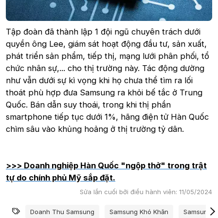
Tập đoàn đã thành lập 1 đội ngũ chuyên trách dưới
quyền ông Lee, giám sát hoạt động đầu tư, sản xuất,
phát triển sản phẩm, tiếp thị, mạng lưới phân phối, tổ
chức nhân sự,... cho thị trường này. Tác động dường
như vẫn dưới sự kì vọng khi họ chưa thể tìm ra lối
thoát phù hợp đưa Samsung ra khỏi bế tắc ở Trung
Quốc. Bán dẫn suy thoái, trong khi thị phần
smartphone tiếp tục dưới 1%, hãng điện tử Hàn Quốc
chìm sâu vào khủng hoảng ở thị trường tỷ dân.
>>> Doanh nghiệp Hàn Quốc "ngộp thở" trong trật
tự do chính phủ Mỹ sắp đặt.
Sửa lần cuối bởi điều hành viên:
11/05/2024
Từ khóa
Doanh Thu Samsung
Samsung Khó Khăn
Samsung Ở