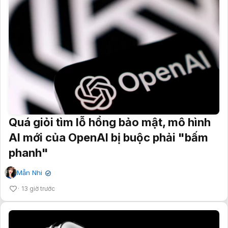
Quá giỏi tìm lỗ hổng bảo mật, mô hình
AI mới của OpenAI bị buộc phải "bấm
phanh"
Mẫn Nhi
✔
13 giờ trước