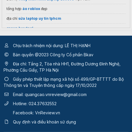
tổng hợp
áo roblox
đẹp
địa chỉ
sửa laptop uy tín tphcm
group buy tool
máy tính online casio
Chịu trách nhiệm nội dung: LÊ THỊ HẠNH
Giảm giá cực sốc cho
pc giá rẻ
ở Hoàng Hà PC
Bản quyền @2023 Công ty Cổ phần Bkav
https://zingserver.com/vps-anh
Địa chỉ: Tầng 2, Tòa nhà HH1, Đường Dương Đình Nghệ,
Phường Cầu Giấy, TP Hà Nội
Giấy phép thiết lập mạng xã hội số 499/GP-BTTTT
do Bộ
Thông tin và Truyền thông cấp ngày 17/10/2022
Email:
quangcao.vnreview@gmail.com
Hotline:
024.37632552
Facebook:
VnReview.vn
Quy định và điều khoản sử dụng