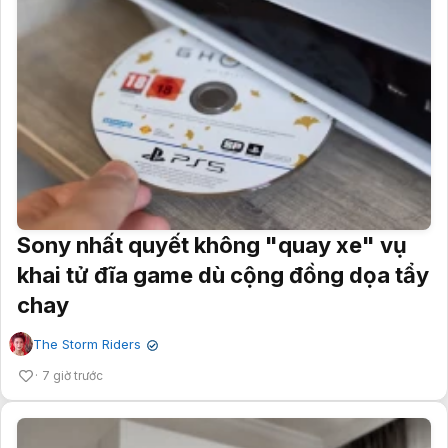
Sony nhất quyết không "quay xe" vụ
khai tử đĩa game dù cộng đồng dọa tẩy
chay
The Storm Riders
✔
7 giờ trước