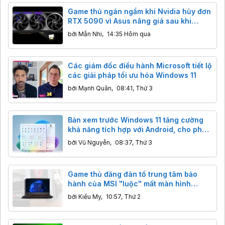
Game thủ ngán ngẩm khi Nvidia hủy đơn
RTX 5090 vì Asus nâng giá sau khi
khách đã thanh toán
bởi
Mẫn Nhi
,
14:35 Hôm qua
Các giám đốc điều hành Microsoft tiết lộ
các giải pháp tối ưu hóa Windows 11
bởi
Mạnh Quân
,
08:41, Thứ 3
Bản xem trước Windows 11 tăng cường
khả năng tích hợp với Android, cho phép
người dùng xem thông báo điện thoại
bởi
Vũ Nguyễn
,
08:37, Thứ 3
trong một bong bóng khi di chuột qua
Game thủ đăng đàn tố trung tâm bảo
hành của MSI "luộc" mất màn hình
144Hz, sự thật đằng sau hoá ra là lỗi sơ
bởi
Kiều My
,
10:57, Thứ 2
đẳng