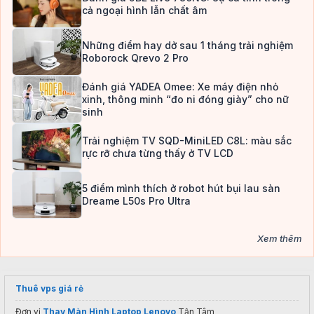
cả ngoại hình lẫn chất âm
Những điểm hay dở sau 1 tháng trải nghiệm
Roborock Qrevo 2 Pro
Đánh giá YADEA Omee: Xe máy điện nhỏ
xinh, thông minh “đo ni đóng giày” cho nữ
sinh
Trải nghiệm TV SQD-MiniLED C8L: màu sắc
rực rỡ chưa từng thấy ở TV LCD
5 điểm mình thích ở robot hút bụi lau sàn
Dreame L50s Pro Ultra
Xem thêm
Thuê vps giá rẻ
Đơn vị
Thay Màn Hình Laptop Lenovo
Tận Tâm