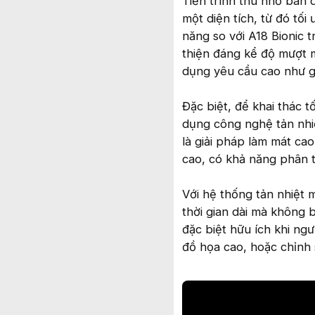
Tiến trình thu nhỏ bán
một diện tích, từ đó tối
năng so với A18 Bionic 
thiện đáng kể độ mượt m
dụng yêu cầu cao như g
Đặc biệt, để khai thác t
dụng công nghệ tản nhi
là giải pháp làm mát ca
cao, có khả năng phân 
Với hệ thống tản nhiệt m
thời gian dài mà không b
đặc biệt hữu ích khi ng
đồ họa cao, hoặc chỉnh 