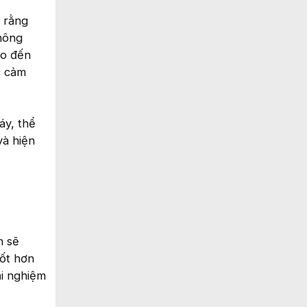
o rằng
không
ho đến
c cảm
áy, thể
và hiện
n sẽ
tốt hơn
ải nghiệm