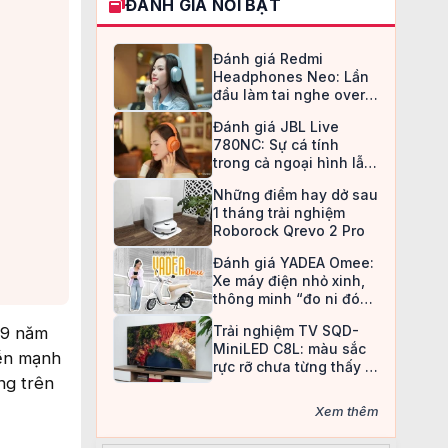
ĐÁNH GIÁ NỔI BẬT
Đánh giá Redmi
Headphones Neo: Lần
đầu làm tai nghe over-
ear, Redmi chọn cách đi
Đánh giá JBL Live
an toàn
780NC: Sự cá tính
trong cả ngoại hình lẫn
chất âm
Những điểm hay dở sau
1 tháng trải nghiệm
Roborock Qrevo 2 Pro
Đánh giá YADEA Omee:
Xe máy điện nhỏ xinh,
thông minh “đo ni đóng
giày” cho nữ sinh
Trải nghiệm TV SQD-
 9 năm
MiniLED C8L: màu sắc
yền mạnh
rực rỡ chưa từng thấy ở
ng trên
TV LCD
Xem thêm