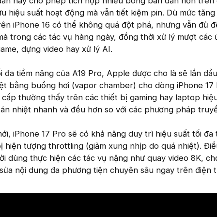
 dẫn này cho phép tích hợp nhiều bóng bán dẫn hơn trên
 ưu hiệu suất hoạt động mà vẫn tiết kiệm pin. Dù mức tăng
trên iPhone 16 có thể không quá đột phá, nhưng vẫn đủ đ
à trong các tác vụ hàng ngày, đồng thời xử lý mượt các
ame, dựng video hay xử lý AI.
ối đa tiềm năng của A19 Pro, Apple được cho là sẽ lần đầu
ệt bằng buồng hơi (vapor chamber) cho dòng iPhone 17 
o cấp thường thấy trên các thiết bị gaming hay laptop hiệ
tán nhiệt nhanh và đều hơn so với các phương pháp truy
ới, iPhone 17 Pro sẽ có khả năng duy trì hiệu suất tối đa
ị hiện tượng throttling (giảm xung nhịp do quá nhiệt). Đi
ười dùng thực hiện các tác vụ nặng như quay video 8K, c
sửa nội dung đa phương tiện chuyên sâu ngay trên điện t