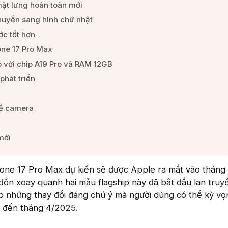
ặt lưng hoàn toàn mới​
yển sang hình chữ nhật​
c tốt hơn​
one 17 Pro Max​
 với chip A19 Pro và RAM 12GB​
phát triển​
ề camera​
ới​
hone 17 Pro Max dự kiến sẽ được Apple ra mắt vào tháng
đồn xoay quanh hai mẫu flagship này đã bắt đầu lan tru
ợp những thay đổi đáng chú ý mà người dùng có thể kỳ vọ
h đến tháng 4/2025.