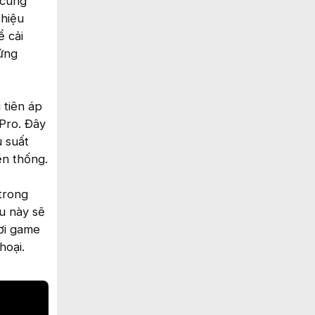
 cùng
 hiệu
ể cải
 ứng
 tiên áp
Pro. Đây
u suất
ền thống.
 trong
ều này sẽ
hơi game
hoại.