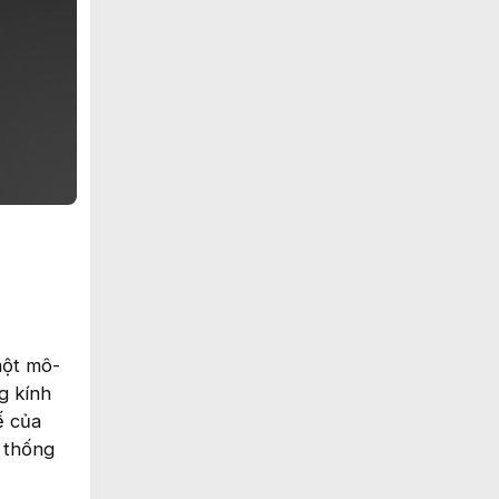
một mô-
g kính
ế của
 thống