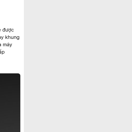
ẽ được
hay khung
ủa máy
cấp