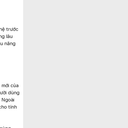
hệ trước
ng lâu
ệu năng
ệ mới của
gười dùng
. Ngoài
cho tính