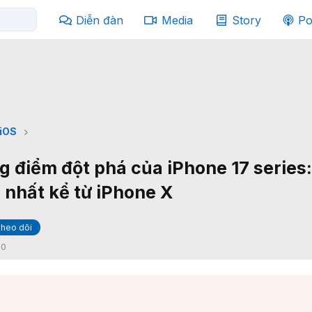
Diễn đàn
Media
Story
Po
iOS
g điểm đột phá của iPhone 17 series:
 nhất kể từ iPhone X
heo dõi
:
0