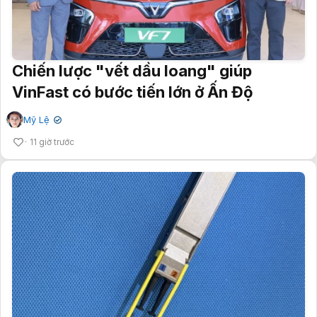
Chiến lược "vết dầu loang" giúp
VinFast có bước tiến lớn ở Ấn Độ
Mỹ Lệ
✔
11 giờ trước