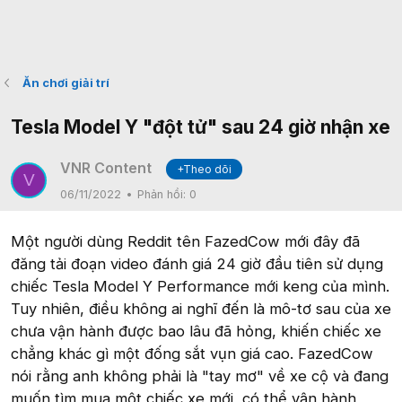
Ăn chơi giải trí
Tesla Model Y "đột tử" sau 24 giờ nhận xe
VNR Content
+Theo dõi
V
06/11/2022
Phản hồi:
0
Một người dùng Reddit tên FazedCow mới đây đã
đăng tải đoạn video đánh giá 24 giờ đầu tiên sử dụng
chiếc Tesla Model Y Performance mới keng của mình.
Tuy nhiên, điều không ai nghĩ đến là mô-tơ sau của xe
chưa vận hành được bao lâu đã hỏng, khiến chiếc xe
chẳng khác gì một đống sắt vụn giá cao. FazedCow
nói rằng anh không phải là "tay mơ" về xe cộ và đang
muốn tìm mua một chiếc xe mới, có thể vận hành