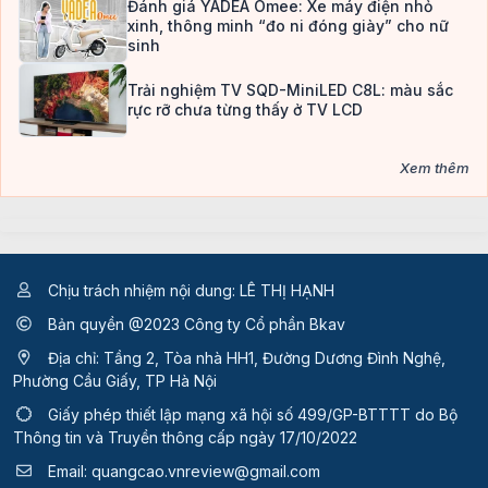
Đánh giá YADEA Omee: Xe máy điện nhỏ
xinh, thông minh “đo ni đóng giày” cho nữ
sinh
Trải nghiệm TV SQD-MiniLED C8L: màu sắc
rực rỡ chưa từng thấy ở TV LCD
Xem thêm
Chịu trách nhiệm nội dung: LÊ THỊ HẠNH
Bản quyền @2023 Công ty Cổ phần Bkav
Địa chỉ: Tầng 2, Tòa nhà HH1, Đường Dương Đình Nghệ,
Phường Cầu Giấy, TP Hà Nội
Giấy phép thiết lập mạng xã hội số 499/GP-BTTTT
do Bộ
Thông tin và Truyền thông cấp ngày 17/10/2022
Email:
quangcao.vnreview@gmail.com