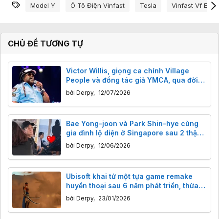
Từ khóa
Model Y
Ô Tô Điện Vinfast
Tesla
Vinfast Vf E35
CHỦ ĐỀ TƯƠNG TỰ
Victor Willis, giọng ca chính Village
People và đồng tác giả YMCA, qua đời
tuổi 74: Người đứng sau bản hit khuấy
bởi
Derpy
,
12/07/2026
đảo sàn nhảy và chính trường.
Bae Yong-joon và Park Shin-hye cùng
gia đình lộ diện ở Singapore sau 2 thập
kỷ vắng bóng
bởi
Derpy
,
12/06/2026
Ubisoft khai tử một tựa game remake
huyền thoại sau 6 năm phát triển, thừa
nhận chất lượng không đạt tiêu chuẩn
bởi
Derpy
,
23/01/2026