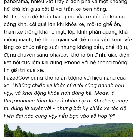
panorama, nhiều vết trầy ở đèn pha và một khoảng
hở khá lớn giữa cột B với trần xe bên hông.
Một số vấn đề khác bao gồm cửa xe đôi lúc không
đóng khít, còi quá lớn khi khóa xe, mô-tơ ghế ồn,
thảm xe trông khá rẻ mạt, lớp kính phản quang khá
mỏng manh, hệ thống giám sát điểm mù yếu kém, vô-
lăng có chức năng sưởi nhưng không đều, chế độ tự
động chuyển sang pha/cos không ổn định, giao diện
kết nối cực lởm khi dùng iPhone với hệ thống thông
tin giải trí của xe.
FazedCow cũng không ấn tượng với hiệu năng của
xe. "
Những chiếc xe khác của tôi cũng nhanh như
vậy, và khởi động khỏe hơn đáng kể. Model Y
Performance tăng tốc có phần ì ạch. Khi đang chạy
thì đúng là tuyệt vời - nhưng bất kỳ chiếc xe tốc độ
hiện đại nào cũng vậy nếu bạn vào số hợp lý"