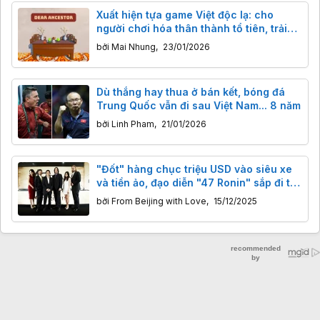
Xuất hiện tựa game Việt độc lạ: cho
người chơi hóa thân thành tổ tiên, trải
nghiệm cảm giác... phía sau bàn thờ
bởi
Mai Nhung
,
23/01/2026
Dù thắng hay thua ở bán kết, bóng đá
Trung Quốc vẫn đi sau Việt Nam... 8 năm
bởi
Linh Pham
,
21/01/2026
"Đốt" hàng chục triệu USD vào siêu xe
và tiền ảo, đạo diễn "47 Ronin" sắp đi tù
vì lừa đảo Netflix
bởi
From Beijing with Love
,
15/12/2025