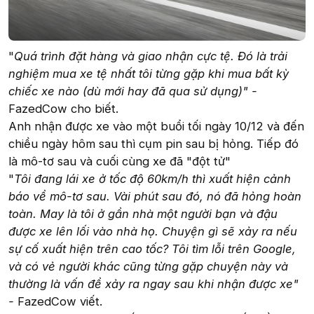
"
Quá trình đặt hàng và giao nhận cực tệ. Đó là trải
nghiệm mua xe tệ nhất tôi từng gặp khi mua bất kỳ
chiếc xe nào (dù mới hay đã qua sử dụng)" -
FazedCow cho biết.
Anh nhận được xe vào một buổi tối ngày 10/12 và đến
chiều ngày hôm sau thì cụm pin sau bị hỏng. Tiếp đó
là mô-tơ sau và cuối cùng xe đã "đột tử"
"
Tôi đang lái xe ở tốc độ 60km/h thì xuất hiện cảnh
báo về mô-tơ sau. Vài phút sau đó, nó đã hỏng hoàn
toàn. May là tôi ở gần nhà một người bạn và đậu
được xe lên lối vào nhà họ. Chuyện gì sẽ xảy ra nếu
sự cố xuất hiện trên cao tốc? Tôi tìm lỗi trên Google,
và có vẻ người khác cũng từng gặp chuyện này và
thường là vấn đề xảy ra ngay sau khi nhận được xe"
-
FazedCow viết.