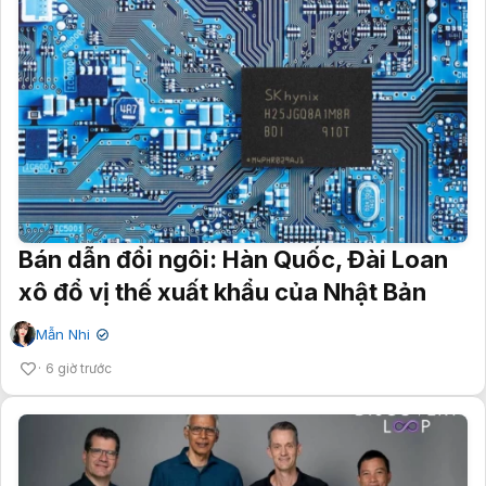
Bán dẫn đổi ngôi: Hàn Quốc, Đài Loan
xô đổ vị thế xuất khẩu của Nhật Bản
Mẫn Nhi
✔
6 giờ trước