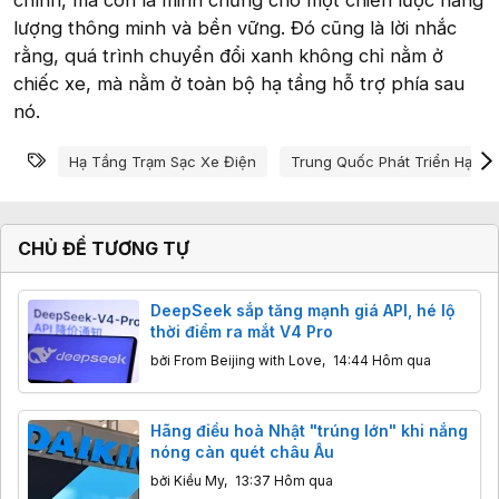
lượng thông minh và bền vững. Đó cũng là lời nhắc
rằng, quá trình chuyển đổi xanh không chỉ nằm ở
chiếc xe, mà nằm ở toàn bộ hạ tầng hỗ trợ phía sau
nó.
Từ khóa
Hạ Tầng Trạm Sạc Xe Điện
Trung Quốc Phát Triển Hạ Tầ
CHỦ ĐỀ TƯƠNG TỰ
DeepSeek sắp tăng mạnh giá API, hé lộ
thời điểm ra mắt V4 Pro
bởi
From Beijing with Love
,
14:44 Hôm qua
Hãng điều hoà Nhật "trúng lớn" khi nắng
nóng càn quét châu Âu
bởi
Kiều My
,
13:37 Hôm qua