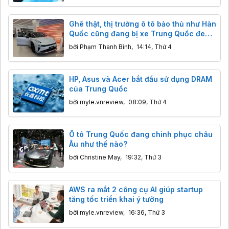
Ghê thật, thị trường ô tô bảo thủ như Hàn
Quốc cũng đang bị xe Trung Quốc đe
dọa
bởi
Phạm Thanh Bình
,
14:14, Thứ 4
HP, Asus và Acer bắt đầu sử dụng DRAM
của Trung Quốc
bởi
myle.vnreview
,
08:09, Thứ 4
Ô tô Trung Quốc đang chinh phục châu
Âu như thế nào?
bởi
Christine May
,
19:32, Thứ 3
AWS ra mắt 2 công cụ AI giúp startup
tăng tốc triển khai ý tưởng
bởi
myle.vnreview
,
16:36, Thứ 3