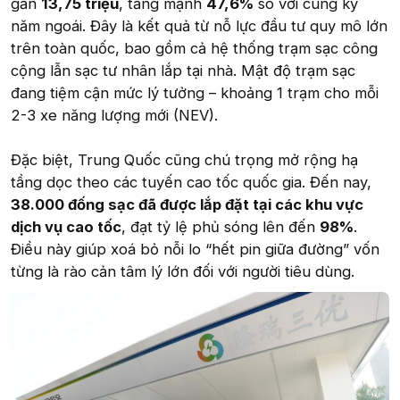
gần
13,75 triệu
, tăng mạnh
47,6%
so với cùng kỳ
năm ngoái. Đây là kết quả từ nỗ lực đầu tư quy mô lớn
trên toàn quốc, bao gồm cả hệ thống trạm sạc công
cộng lẫn sạc tư nhân lắp tại nhà. Mật độ trạm sạc
đang tiệm cận mức lý tưởng – khoảng 1 trạm cho mỗi
2-3 xe năng lượng mới (NEV).
Đặc biệt, Trung Quốc cũng chú trọng mở rộng hạ
tầng dọc theo các tuyến cao tốc quốc gia. Đến nay,
38.000 đống sạc đã được lắp đặt tại các khu vực
dịch vụ cao tốc
, đạt tỷ lệ phủ sóng lên đến
98%
.
Điều này giúp xoá bỏ nỗi lo “hết pin giữa đường” vốn
từng là rào cản tâm lý lớn đối với người tiêu dùng.