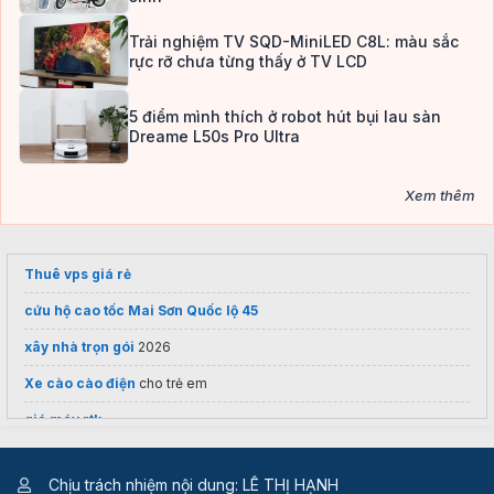
Trải nghiệm TV SQD-MiniLED C8L: màu sắc
rực rỡ chưa từng thấy ở TV LCD
5 điểm mình thích ở robot hút bụi lau sàn
Dreame L50s Pro Ultra
Xem thêm
Thuê vps giá rẻ
cứu hộ cao tốc Mai Sơn Quốc lộ 45
xây nhà trọn gói
2026
Xe cào cào điện
cho trẻ em
giá máy rtk
Chịu trách nhiệm nội dung: LÊ THỊ HẠNH