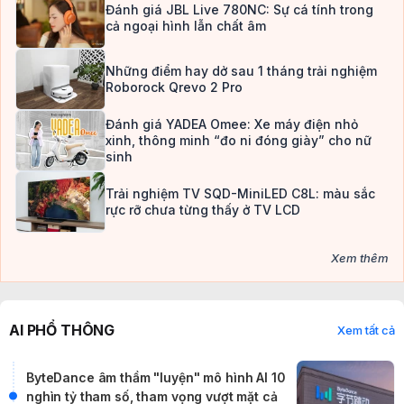
Đánh giá JBL Live 780NC: Sự cá tính trong
cả ngoại hình lẫn chất âm
Những điểm hay dở sau 1 tháng trải nghiệm
Roborock Qrevo 2 Pro
Đánh giá YADEA Omee: Xe máy điện nhỏ
xinh, thông minh “đo ni đóng giày” cho nữ
sinh
Trải nghiệm TV SQD-MiniLED C8L: màu sắc
rực rỡ chưa từng thấy ở TV LCD
Xem thêm
AI PHỔ THÔNG
Xem tất cả
ByteDance âm thầm "luyện" mô hình AI 10
nghìn tỷ tham số, tham vọng vượt mặt cả