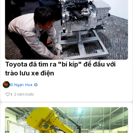
Toyota đã tìm ra "bí kíp" để đấu với
trào lưu xe điện
Bỉ Ngạn Hoa
✔
1
2 năm trước