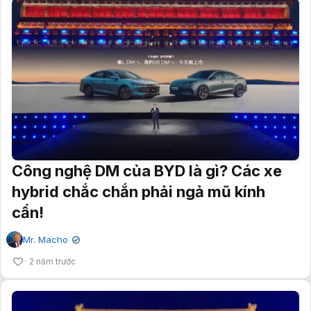
Công nghệ DM của BYD là gì? Các xe
hybrid chắc chắn phải ngả mũ kính
cẩn!
Mr. Macho
✔
2 năm trước