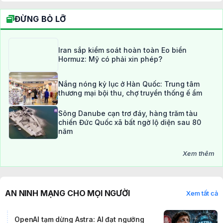
ĐỪNG BỎ LỠ
Iran sắp kiểm soát hoàn toàn Eo biển
Hormuz: Mỹ có phải xin phép?
Nắng nóng kỷ lục ở Hàn Quốc: Trung tâm
thương mại bội thu, chợ truyền thống ế ẩm
Sông Danube cạn trơ đáy, hàng trăm tàu
chiến Đức Quốc xã bất ngờ lộ diện sau 80
năm
Xem thêm
AN NINH MẠNG CHO MỌI NGƯỜI
Xem tất cả
OpenAI tạm dừng Astra: AI đạt ngưỡng