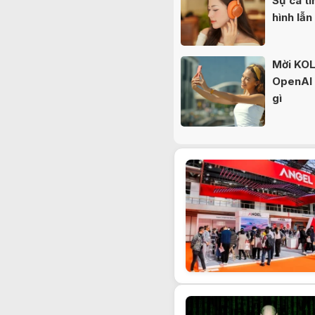
Sự cá tí
hình lẫn
Mời KOL 
OpenAI b
gì