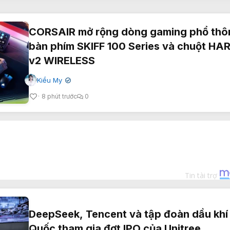
CORSAIR mở rộng dòng gaming phổ thô
bàn phím SKIFF 100 Series và chuột H
v2 WIRELESS
Kiều My
✔
8 phút trước
0
DeepSeek, Tencent và tập đoàn dầu khí
Quốc tham gia đợt IPO của Unitree