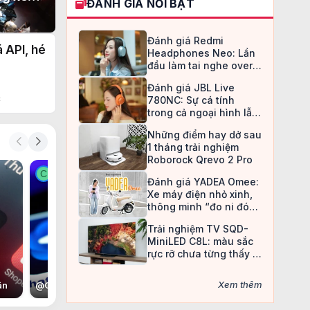
ĐÁNH GIÁ NỔI BẬT
o đao
Đánh giá Redmi
 API, hé
Headphones Neo: Lần
đầu làm tai nghe over-
ear, Redmi chọn cách đi
Đánh giá JBL Live
an toàn
c
780NC: Sự cá tính
trong cả ngoại hình lẫn
chất âm
Những điểm hay dở sau
1 tháng trải nghiệm
Roborock Qrevo 2 Pro
C
C
Đánh giá YADEA Omee:
Xe máy điện nhỏ xinh,
thông minh “đo ni đóng
giày” cho nữ sinh
Trải nghiệm TV SQD-
MiniLED C8L: màu sắc
rực rỡ chưa từng thấy ở
TV LCD
Xem thêm
ân
@
Con voi còi
@
Nan Đắc Hữu Tình Nhân
@
Christine May
@
C