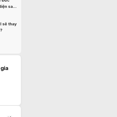
n Đức
diện sau
I sẽ thay
b?
 gia