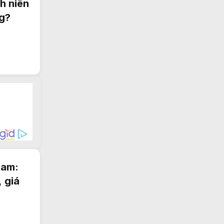
nh niên
ng?
Nam:
 giá