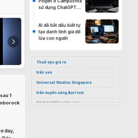
Poipet ở Campuchia
sử dụng ChatGPT
hoạt động thế nào?
AI đã bắt đầu biết tự
tạo danh tính giả để
lừa con người
Thuê vps giá rẻ
trần sao
Universal Studios Singapore
trần xuyên sáng Barrisol
sau 1
Roborock
Cách
triệt lông
hiệu quả
Sốc nặng giá
điều hoà Casper 9000
inverter
2026
Vietnam visa services
ơ đáy,