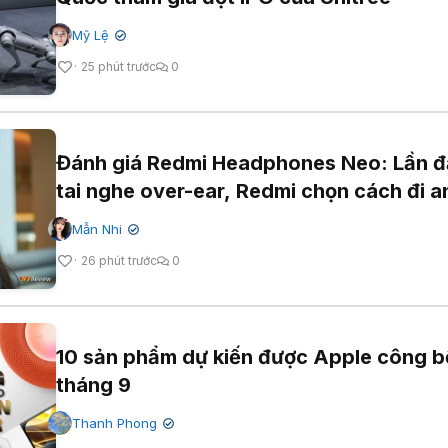
Mỹ Lệ
✔
25 phút trước
0
Đánh giá Redmi Headphones Neo: Lần đ
tai nghe over-ear, Redmi chọn cách đi a
Mẫn Nhi
✔
26 phút trước
0
10 sản phẩm dự kiến được Apple công b
tháng 9
Thanh Phong
✔