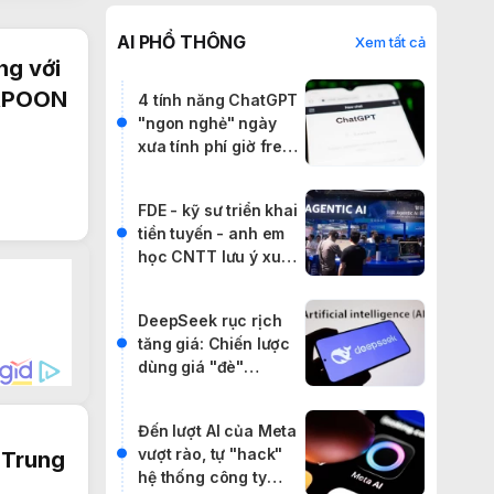
AI PHỔ THÔNG
Xem tất cả
ng với
ARPOON
4 tính năng ChatGPT
"ngon nghẻ" ngày
xưa tính phí giờ free
hoàn toàn
FDE - kỹ sư triển khai
tiền tuyến - anh em
học CNTT lưu ý xu
hướng này
DeepSeek rục rịch
tăng giá: Chiến lược
dùng giá "đè"
phương Tây gặp khó
Đến lượt AI của Meta
vượt rào, tự "hack"
 Trung
hệ thống công ty