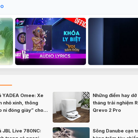
eo
iá YADEA Omee: Xe
Những điểm hay dở 
n nhỏ xinh, thông
tháng trải nghiệm 
o ni đóng giày” cho
Qrevo 2 Pro
á JBL Live 780NC:
Sông Danube cạn tr