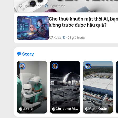
Thanh Phong
1 giờ trước
✔
Cho thuê khuôn mặt thời AI, bạ
lường trước được hậu quả?
Kaya
21 giờ trước
✔
💬 Story
@
Lizzie
@
Christine May
@
Mạnh Quân