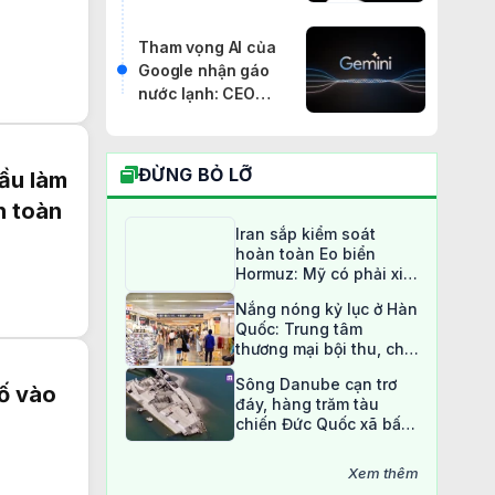
khác trong đợt kiểm
thử
Tham vọng AI của
Google nhận gáo
nước lạnh: CEO
DeepMind từ chức,
khả năng lập trình
của Gemini bị
ĐỪNG BỎ LỠ
ầu làm
Claude, GPT cho
n toàn
"ngửi khói"
Iran sắp kiểm soát
hoàn toàn Eo biển
Hormuz: Mỹ có phải xin
phép?
Nắng nóng kỷ lục ở Hàn
Quốc: Trung tâm
thương mại bội thu, chợ
truyền thống ế ẩm
Sông Danube cạn trơ
ố vào
đáy, hàng trăm tàu
chiến Đức Quốc xã bất
ngờ lộ diện sau 80 năm
Xem thêm