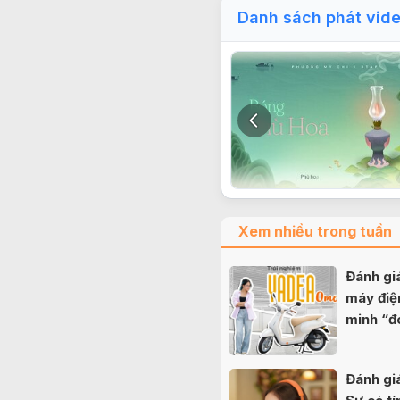
Danh sách phát vid
Xem nhiều trong tuần
Đánh g
máy điệ
minh “đ
nữ sinh
Đánh gi