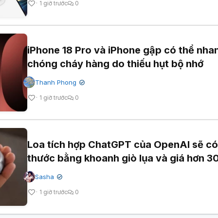
1 giờ trước
0
iPhone 18 Pro và iPhone gập có thể nha
chóng cháy hàng do thiếu hụt bộ nhớ
Thanh Phong
✔
1 giờ trước
0
Loa tích hợp ChatGPT của OpenAI sẽ có
thước bằng khoanh giò lụa và giá hơn 
Sasha
✔
1 giờ trước
0