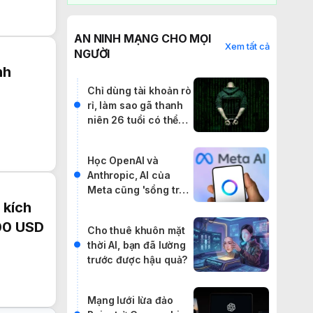
AN NINH MẠNG CHO MỌI
Xem tất cả
NGƯỜI
nh
Chỉ dùng tài khoản rò
rỉ, làm sao gã thanh
niên 26 tuổi có thể
khiến cả thế giới rúng
động?
Học OpenAI và
Anthropic, AI của
Meta cũng 'sổng trại'
đi báo đời internet
 kích
300 USD
Cho thuê khuôn mặt
thời AI, bạn đã lường
trước được hậu quả?
Mạng lưới lừa đảo