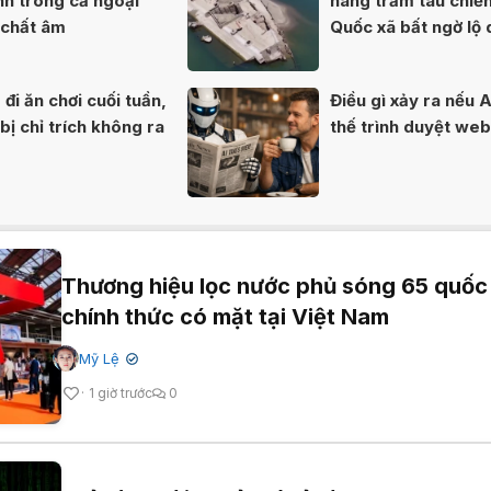
nh trong cả ngoại
hàng trăm tàu chiế
 chất âm
Quốc xã bất ngờ lộ 
80 năm
đi ăn chơi cuối tuần,
Điều gì xảy ra nếu A
ị chỉ trích không ra
thế trình duyệt we
Thương hiệu lọc nước phủ sóng 65 quốc
chính thức có mặt tại Việt Nam
Mỹ Lệ
✔
1 giờ trước
0