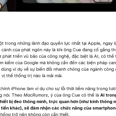
?
t trong những lãnh đạo quyền lực nhất tại Apple, ngay l
ối cảnh của phát ngôn này là khi ông Cue đang cố gắng t
phát triển vũ bão của công nghệ, đặc biệt là AI, có thể 
ìm kiếm của Google mà không cần đến các biện pháp can
 dùng ví dụ về sự biến đổi nhanh chóng của ngành công
ị thế thống trị nào là mãi mãi.
chính iPhone làm ví dụ cho sự lỗi thời tiềm năng trong tươ
ng nói. Theo
MacRumors
, ý của ông Cue có thể là
AI tron
c thiết bị đeo thông minh, trực quan hơn (như kính thông 
n tiến khác), sẽ đảm nhận các chức năng của smartphon
 thống trở nên không còn cần thiết.