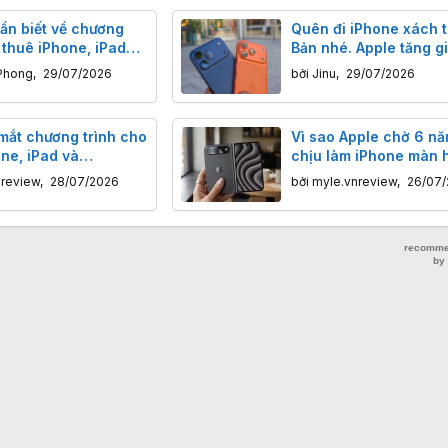
ần biết về chương
Quên đi iPhone xách t
 thuê iPhone, iPad
Bản nhé. Apple tăng g
 của Apple
iPhone tại Nhật Bản đ
Phong
,
29/07/2026
bởi
Jinu
,
29/07/2026
rồi
 mắt chương trình cho
Vì sao Apple chờ 6 nă
ne, iPad và
chịu làm iPhone màn 
 mới
gập?
nreview
,
28/07/2026
bởi
myle.vnreview
,
26/07/