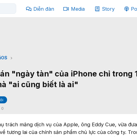
Diễn đàn
Media
Story
Po
iOS
án "ngày tàn" của iPhone chỉ trong
mà "ai cũng biết là ai"
õi
:
0
hụ trách mảng dịch vụ của Apple, ông Eddy Cue, vừa đưa
về tương lai của chính sản phẩm chủ lực của công ty. Tr