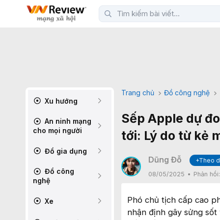
Trang chủ
Đồ công nghệ
Xu hướng
Sếp Apple dự đo
An ninh mạng
cho mọi người
tới: Lý do từ kẻ 
Đồ gia dụng
Dũng Đỗ
+Theo d
Đồ công
08/05/2025
Phản hồi
nghệ
Phó chủ tịch cấp cao p
Xe
nhận định gây sửng sốt 