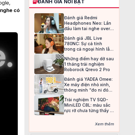
ĐÁNH GIÁ NỔI BẬT
ogle,
nghe có
Đánh giá Redmi
Headphones Neo: Lần
đầu làm tai nghe over-
ear, Redmi chọn cách đi
Đánh giá JBL Live
an toàn
780NC: Sự cá tính
trong cả ngoại hình lẫn
chất âm
Những điểm hay dở sau
1 tháng trải nghiệm
Roborock Qrevo 2 Pro
Đánh giá YADEA Omee:
Xe máy điện nhỏ xinh,
thông minh “đo ni đóng
giày” cho nữ sinh
Trải nghiệm TV SQD-
MiniLED C8L: màu sắc
rực rỡ chưa từng thấy ở
TV LCD
Xem thêm