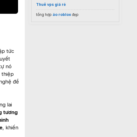
Thuê vps giá rẻ
tổng hợp
áo roblox
đẹp
ập tức
huyết
tự nó
 thiệp
 nghệ để
ng lai
g tương
minh
e
, khiến