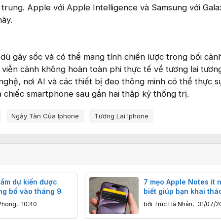
trung. Apple với Apple Intelligence và Samsung với Gala
này.
ù gây sốc và có thể mang tính chiến lược trong bối cản
viễn cảnh không hoàn toàn phi thực tế về tương lai tươn
nghệ, nơi AI và các thiết bị đeo thông minh có thể thực s
a chiếc smartphone sau gần hai thập kỷ thống trị.
Ngày Tàn Của Iphone
Tương Lai Iphone
hẩm dự kiến được
7 mẹo Apple Notes ít 
ng bố vào tháng 9
biết giúp bạn khai thác
ứng dụng ghi chú
Phong
,
10:40
bởi
Trúc Hà Nhân
,
31/07/2