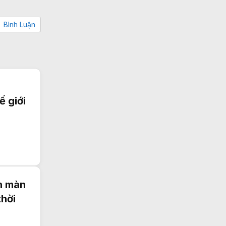
Bình Luận
ế giới
h màn
thời