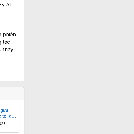
xy AI
h phiên
g tác
ự thay
người
 tối đa
026