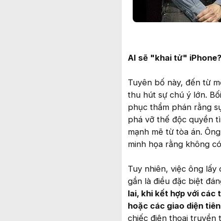
AI sẽ "khai tử" iPhone
Tuyên bố này, đến từ mộ
thu hút sự chú ý lớn. B
phục thẩm phán rằng sự 
phá vỡ thế độc quyền t
mạnh mẽ từ tòa án. Ông
minh họa rằng không có v
Tuy nhiên, việc ông lấy 
gần là điều đặc biệt đá
lai, khi kết hợp với cá
hoặc các giao diện tiê
chiếc điện thoại truyền