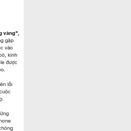
g vàng",
ng gặp
ộc vào
bỏ, kính
ple được
eo.
ên lỗi
 cuộc
ọ.
hững
phone
 chóng