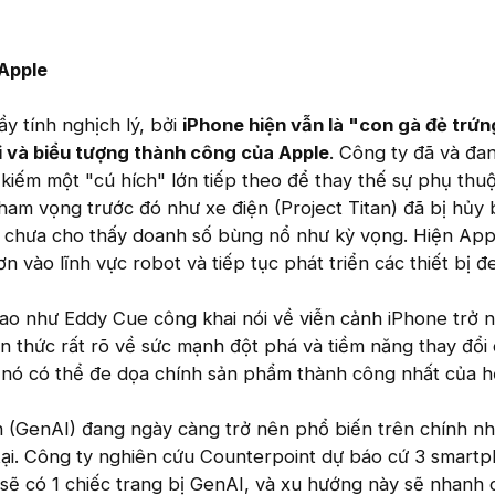
 Apple
y tính nghịch lý, bởi
iPhone hiện vẫn là "con gà đẻ trứn
i và biểu tượng thành công của Apple
. Công ty đã và đa
 kiếm một "cú hích" lớn tiếp theo để thay thế sự phụ thu
ham vọng trước đó như xe điện (Project Titan) đã bị hủy 
hì chưa cho thấy doanh số bùng nổ như kỳ vọng. Hiện Ap
n vào lĩnh vực robot và tiếp tục phát triển các thiết bị đ
ao như Eddy Cue công khai nói về viễn cảnh iPhone trở n
n thức rất rõ về sức mạnh đột phá và tiềm năng thay đổi
i nó có thể đe dọa chính sản phẩm thành công nhất của h
nh (GenAI) đang ngày càng trở nên phổ biến trên chính n
tại. Công ty nghiên cứu Counterpoint dự báo cứ 3 smart
sẽ có 1 chiếc trang bị GenAI, và xu hướng này sẽ nhanh