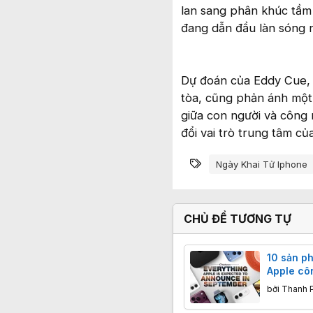
lan sang phân khúc tầm 
đang dẫn đầu làn sóng 
Dự đoán của Eddy Cue, d
tòa, cũng phản ánh một 
giữa con người và công 
đổi vai trò trung tâm củ
Từ khóa
Ngày Khai Tử Iphone
CHỦ ĐỀ TƯƠNG TỰ
10 sản p
Apple cô
bởi
Thanh 