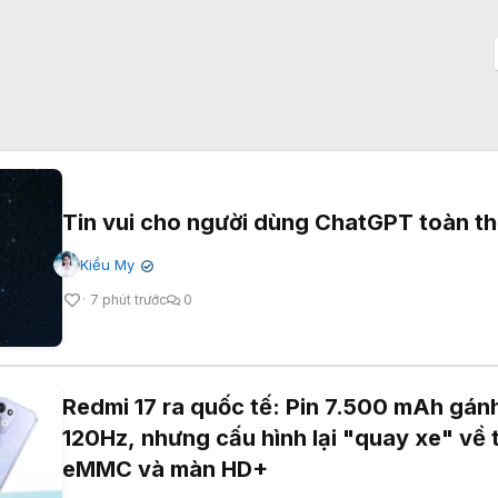
Tin vui cho người dùng ChatGPT toàn th
Kiều My
✔
7 phút trước
0
Redmi 17 ra quốc tế: Pin 7.500 mAh gán
120Hz, nhưng cấu hình lại "quay xe" về 
eMMC và màn HD+