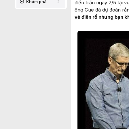
Khám phá
điều trần ngày 7/5 tại 
ông Cue đã dự đoán rằn
vẻ điên rồ nhưng bạn 