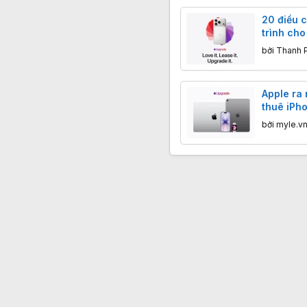
20 điều c
trình cho
hoặc Mac
bởi
Thanh 
Apple ra
thuê iPho
Macbook
bởi
myle.v