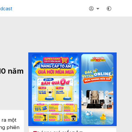
dcast
 10 năm
 ra một
ong phiên