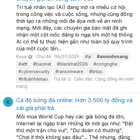
Trí tuệ nhân tạo (AI) đang mở ra nhiều cơ hội
trong công việc và cuộc sống, nhưng cũng đồng
thời tạo ra những mối đe dọa mới về an ninh
mạng. Mới đây, các chuyên gia bảo mật đã ghi
nhận một cột mốc đáng lo ngại khi một hệ thống
AI có thể tự thực hiện gần như toàn bộ quy trình
của một cuộc tấn...
Kaya
Chủ đề
08/07/2026
#ai
#anninhmang
✔
#attt
#baomat
#blackhat2026
#congnghe
#cybersecurity
#ransomware
#tintac
#trítuệnhântao
Trả lời: 0
Diễn đàn:
Cộng đồng An ninh
mạng
Cá độ bóng đá online: Hơn 3.500 tỷ đồng và
K
cái giá phải trả
Mỗi mùa World Cup hay các giải bóng đá lớn,
Internet lại ngập tràn những lời mời gọi như: "Đặt
thử một trận cho vui", "Dự đoán có thưởng",
"Chơi ít thôi không sao đâu"... Thế nhưng, đằng