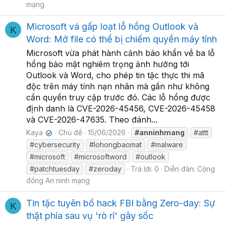
mạng
Microsoft vá gấp loạt lỗ hổng Outlook và
K
Word: Mở file có thể bị chiếm quyền máy tính
Microsoft vừa phát hành cảnh báo khẩn về ba lỗ
hổng bảo mật nghiêm trọng ảnh hưởng tới
Outlook và Word, cho phép tin tặc thực thi mã
độc trên máy tính nạn nhân mà gần như không
cần quyền truy cập trước đó. Các lỗ hổng được
định danh là CVE-2026-45456, CVE-2026-45458
và CVE-2026-47635. Theo đánh...
Kaya
Chủ đề
15/06/2026
#anninhmang
#attt
✔
#cybersecurity
#lohongbaomat
#malware
#microsoft
#microsoftword
#outlook
#patchtuesday
#zeroday
Trả lời: 0
Diễn đàn:
Cộng
đồng An ninh mạng
Tin tặc tuyên bố hack FBI bằng Zero-day: Sự
K
thật phía sau vụ 'rò rỉ' gây sốc