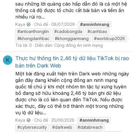
sau những lời quảng cáo hấp dẫn đó là cả một hệ
thống cá độ được tổ chức rất bài bản và tiềm ẩn
nhiều rủi ro...
Kaya
Chủ đề
08/07/2026
#anninhmang
✔
#antoanthongtin
#cadobongda
#canhbao
#khongdanhbac
#khonggianmang
#worldcup2026
Trả lời: 0
Diễn đàn:
Cộng đồng An ninh mạng
Thực hư thông tin 2,46 tỷ dữ liệu TikTok bị rao
K
bán trên Dark Web
Một bài đăng xuất hiện trên Dark web những ngày
gần đây đang khiến cộng đồng an ninh mạng
quốc tế chú ý khi một nhóm tin tặc tự xưng tuyên
bố đang sở hữu khoảng 2,46 tỷ bản ghi dữ liệu
được cho là có liên quan đến TikTok. Nếu được
xác thực, đây có thể trở thành một trong những
vụ lộ dữ liệu...
Kaya
Chủ đề
25/06/2026
#anninhmang
✔
#cybersecurity
#darkweb
#databreach