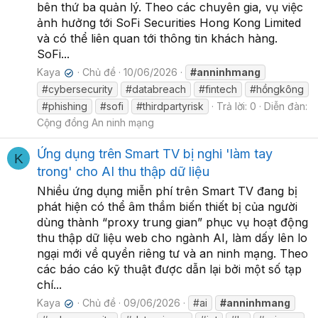
bên thứ ba quản lý. Theo các chuyên gia, vụ việc
ảnh hưởng tới SoFi Securities Hong Kong Limited
và có thể liên quan tới thông tin khách hàng.
SoFi...
Kaya
Chủ đề
10/06/2026
#anninhmang
✔
#cybersecurity
#databreach
#fintech
#hồngkông
#phishing
#sofi
#thirdpartyrisk
Trả lời: 0
Diễn đàn:
Cộng đồng An ninh mạng
Ứng dụng trên Smart TV bị nghi 'làm tay
K
trong' cho AI thu thập dữ liệu
Nhiều ứng dụng miễn phí trên Smart TV đang bị
phát hiện có thể âm thầm biến thiết bị của người
dùng thành “proxy trung gian” phục vụ hoạt động
thu thập dữ liệu web cho ngành AI, làm dấy lên lo
ngại mới về quyền riêng tư và an ninh mạng. Theo
các báo cáo kỹ thuật được dẫn lại bởi một số tạp
chí...
Kaya
Chủ đề
09/06/2026
#ai
#anninhmang
✔