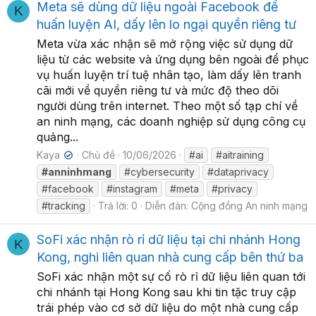
Meta sẽ dùng dữ liệu ngoài Facebook để
K
huấn luyện AI, dấy lên lo ngại quyền riêng tư
Meta vừa xác nhận sẽ mở rộng việc sử dụng dữ
liệu từ các website và ứng dụng bên ngoài để phục
vụ huấn luyện trí tuệ nhân tạo, làm dấy lên tranh
cãi mới về quyền riêng tư và mức độ theo dõi
người dùng trên internet. Theo một số tạp chí về
an ninh mạng, các doanh nghiệp sử dụng công cụ
quảng...
Kaya
Chủ đề
10/06/2026
#ai
#aitraining
✔
#anninhmang
#cybersecurity
#dataprivacy
#facebook
#instagram
#meta
#privacy
#tracking
Trả lời: 0
Diễn đàn:
Cộng đồng An ninh mạng
SoFi xác nhận rò rỉ dữ liệu tại chi nhánh Hong
K
Kong, nghi liên quan nhà cung cấp bên thứ ba
SoFi xác nhận một sự cố rò rỉ dữ liệu liên quan tới
chi nhánh tại Hong Kong sau khi tin tặc truy cập
trái phép vào cơ sở dữ liệu do một nhà cung cấp