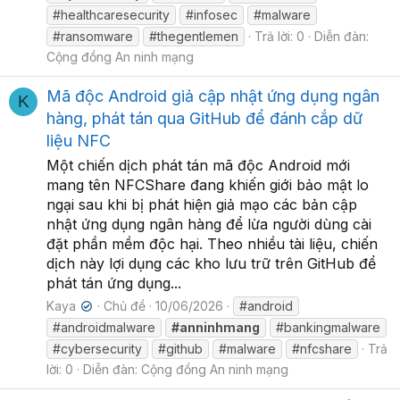
#healthcaresecurity
#infosec
#malware
#ransomware
#thegentlemen
Trả lời: 0
Diễn đàn:
Cộng đồng An ninh mạng
Mã độc Android giả cập nhật ứng dụng ngân
K
hàng, phát tán qua GitHub để đánh cắp dữ
liệu NFC
Một chiến dịch phát tán mã độc Android mới
mang tên NFCShare đang khiến giới bảo mật lo
ngại sau khi bị phát hiện giả mạo các bản cập
nhật ứng dụng ngân hàng để lừa người dùng cài
đặt phần mềm độc hại. Theo nhiều tài liệu, chiến
dịch này lợi dụng các kho lưu trữ trên GitHub để
phát tán ứng dụng...
Kaya
Chủ đề
10/06/2026
#android
✔
#androidmalware
#anninhmang
#bankingmalware
#cybersecurity
#github
#malware
#nfcshare
Trả
lời: 0
Diễn đàn:
Cộng đồng An ninh mạng