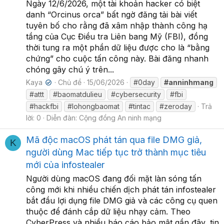
Ngày 12/6/2026, một tài khoản hacker có biệt
danh “Orcinus orca” bất ngờ đăng tải bài viết
tuyên bố cho rằng đã xâm nhập thành công hạ
tầng của Cục Điều tra Liên bang Mỹ (FBI), đồng
thời tung ra một phần dữ liệu được cho là “bằng
chứng” cho cuộc tấn công này. Bài đăng nhanh
chóng gây chú ý trên...
Kaya
Chủ đề
15/06/2026
#0day
#anninhmang
✔
#attt
#baomatdulieu
#cybersecurity
#fbi
#hackfbi
#lohongbaomat
#tintac
#zeroday
Trả
lời: 0
Diễn đàn:
Cộng đồng An ninh mạng
Mã độc macOS phát tán qua file DMG giả,
K
người dùng Mac tiếp tục trở thành mục tiêu
mới của infostealer
Người dùng macOS đang đối mặt làn sóng tấn
công mới khi nhiều chiến dịch phát tán infostealer
bắt đầu lợi dụng file DMG giả và các công cụ quen
thuộc để đánh cắp dữ liệu nhạy cảm. Theo
CyberPress và nhiều báo cáo bảo mật gần đây, tin