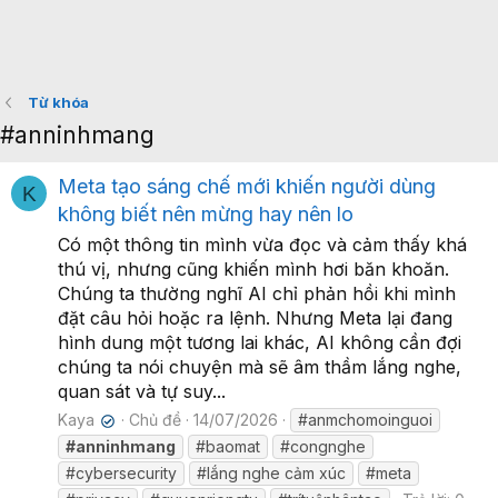
Từ khóa
#anninhmang
Meta tạo sáng chế mới khiến người dùng
K
không biết nên mừng hay nên lo
Có một thông tin mình vừa đọc và cảm thấy khá
thú vị, nhưng cũng khiến mình hơi băn khoăn.
Chúng ta thường nghĩ AI chỉ phản hồi khi mình
đặt câu hỏi hoặc ra lệnh. Nhưng Meta lại đang
hình dung một tương lai khác, AI không cần đợi
chúng ta nói chuyện mà sẽ âm thầm lắng nghe,
quan sát và tự suy...
Kaya
Chủ đề
14/07/2026
#anmchomoinguoi
✔
#anninhmang
#baomat
#congnghe
#cybersecurity
#lắng nghe cảm xúc
#meta