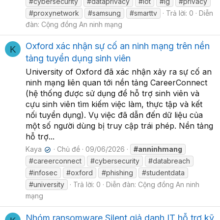
#cybersecurity
#dataprivacy
#iot
#lg
#privacy
#proxynetwork
#samsung
#smarttv
Trả lời: 0
Diễn
đàn:
Cộng đồng An ninh mạng
Oxford xác nhận sự cố an ninh mạng trên nền
K
tảng tuyển dụng sinh viên
University of Oxford đã xác nhận xảy ra sự cố an
ninh mạng liên quan tới nền tảng CareerConnect
(hệ thống được sử dụng để hỗ trợ sinh viên và
cựu sinh viên tìm kiếm việc làm, thực tập và kết
nối tuyển dụng). Vụ việc đã dẫn đến dữ liệu của
một số người dùng bị truy cập trái phép. Nền tảng
hỗ trợ...
Kaya
Chủ đề
09/06/2026
#anninhmang
✔
#careerconnect
#cybersecurity
#databreach
#infosec
#oxford
#phishing
#studentdata
#university
Trả lời: 0
Diễn đàn:
Cộng đồng An ninh
mạng
Nhóm ransomware Silent giả danh IT hỗ trợ kỹ