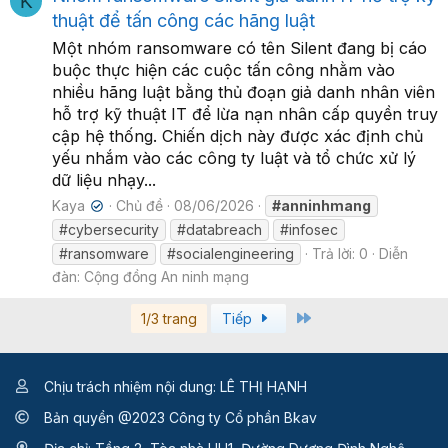
K
thuật để tấn công các hãng luật
Một nhóm ransomware có tên Silent đang bị cáo
buộc thực hiện các cuộc tấn công nhằm vào
nhiều hãng luật bằng thủ đoạn giả danh nhân viên
hỗ trợ kỹ thuật IT để lừa nạn nhân cấp quyền truy
cập hệ thống. Chiến dịch này được xác định chủ
yếu nhắm vào các công ty luật và tổ chức xử lý
dữ liệu nhạy...
Kaya
Chủ đề
08/06/2026
#anninhmang
✔
#cybersecurity
#databreach
#infosec
#ransomware
#socialengineering
Trả lời: 0
Diễn
đàn:
Cộng đồng An ninh mạng
Last
1/3 trang
Tiếp
Chịu trách nhiệm nội dung: LÊ THỊ HẠNH
Bản quyền @2023 Công ty Cổ phần Bkav