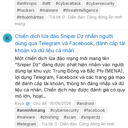
#anthropic
#attt
#cyberattack
#cybersecurity
#hackers
#malware
#threatintelligence
#trítuệnhântao
Trả lời: 0
Diễn đàn:
Cộng đồng An ninh
mạng
Chiến dịch lừa đảo Sniper Dz nhắm người
K
dùng qua Telegram và Facebook, đánh cắp tài
khoản và dữ liệu cá nhân
Một chiến dịch lừa đảo mạng mới mang tên
“Sniper Dz” đang được phát hiện nhắm vào người
dùng tại khu vực Trung Đông và Bắc Phi (MENA),
lợi dụng Telegram, Facebook và các trang giả mạo
để đánh cắp tài khoản, thông tin đăng nhập và dữ
liệu cá nhân. Chiến dịch này được đánh giá có quy
mô lớn, hoạt...
Kaya
Chủ đề
16/06/2026
#android
✔
#anninhmang
#cybersecurity
#facebook
#malware
#phishing
#scam
#sniperdz
#telegram
Trả lời: 0
Diễn đàn:
Cộng đồng An ninh