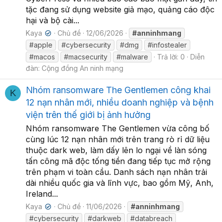
tặc đang sử dụng website giả mạo, quảng cáo độc
hại và bộ cài...
Kaya
Chủ đề
12/06/2026
#anninhmang
✔
#apple
#cybersecurity
#dmg
#infostealer
#macos
#macsecurity
#malware
Trả lời: 0
Diễn
đàn:
Cộng đồng An ninh mạng
Nhóm ransomware The Gentlemen công khai
K
12 nạn nhân mới, nhiều doanh nghiệp và bệnh
viện trên thế giới bị ảnh hưởng
Nhóm ransomware The Gentlemen vừa công bố
cùng lúc 12 nạn nhân mới trên trang rò rỉ dữ liệu
thuộc dark web, làm dấy lên lo ngại về làn sóng
tấn công mã độc tống tiền đang tiếp tục mở rộng
trên phạm vi toàn cầu. Danh sách nạn nhân trải
dài nhiều quốc gia và lĩnh vực, bao gồm Mỹ, Anh,
Ireland...
Kaya
Chủ đề
11/06/2026
#anninhmang
✔
#cybersecurity
#darkweb
#databreach