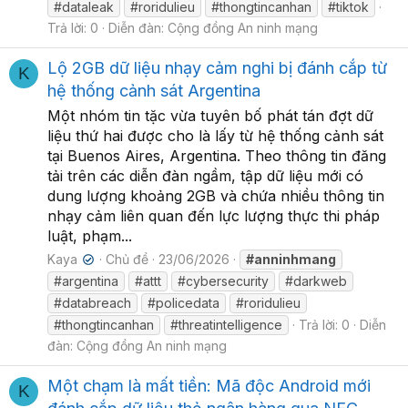
#dataleak
#roridulieu
#thongtincanhan
#tiktok
Trả lời: 0
Diễn đàn:
Cộng đồng An ninh mạng
Lộ 2GB dữ liệu nhạy cảm nghi bị đánh cắp từ
K
hệ thống cảnh sát Argentina
Một nhóm tin tặc vừa tuyên bố phát tán đợt dữ
liệu thứ hai được cho là lấy từ hệ thống cảnh sát
tại Buenos Aires, Argentina. Theo thông tin đăng
tải trên các diễn đàn ngầm, tập dữ liệu mới có
dung lượng khoảng 2GB và chứa nhiều thông tin
nhạy cảm liên quan đến lực lượng thực thi pháp
luật, phạm...
Kaya
Chủ đề
23/06/2026
#anninhmang
✔
#argentina
#attt
#cybersecurity
#darkweb
#databreach
#policedata
#roridulieu
#thongtincanhan
#threatintelligence
Trả lời: 0
Diễn
đàn:
Cộng đồng An ninh mạng
Một chạm là mất tiền: Mã độc Android mới
K