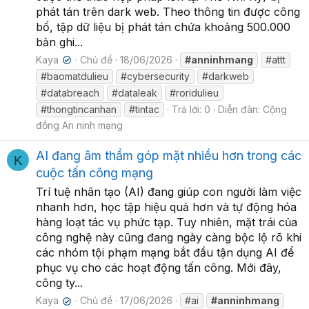
phát tán trên dark web. Theo thông tin được công
bố, tập dữ liệu bị phát tán chứa khoảng 500.000
bản ghi...
Kaya
Chủ đề
18/06/2026
#anninhmang
#attt
✔
#baomatdulieu
#cybersecurity
#darkweb
#databreach
#dataleak
#roridulieu
#thongtincanhan
#tintac
Trả lời: 0
Diễn đàn:
Cộng
đồng An ninh mạng
AI đang âm thầm góp mặt nhiều hơn trong các
K
cuộc tấn công mạng
Trí tuệ nhân tạo (AI) đang giúp con người làm việc
nhanh hơn, học tập hiệu quả hơn và tự động hóa
hàng loạt tác vụ phức tạp. Tuy nhiên, mặt trái của
công nghệ này cũng đang ngày càng bộc lộ rõ khi
các nhóm tội phạm mạng bắt đầu tận dụng AI để
phục vụ cho các hoạt động tấn công. Mới đây,
công ty...
Kaya
Chủ đề
17/06/2026
#ai
#anninhmang
✔