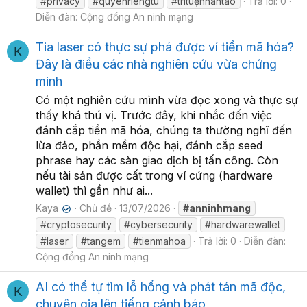
#privacy
#quyenriengtu
#trítuệnhântao
Trả lời: 0
Diễn đàn:
Cộng đồng An ninh mạng
Tia laser có thực sự phá được ví tiền mã hóa?
K
Đây là điều các nhà nghiên cứu vừa chứng
minh
Có một nghiên cứu mình vừa đọc xong và thực sự
thấy khá thú vị. Trước đây, khi nhắc đến việc
đánh cắp tiền mã hóa, chúng ta thường nghĩ đến
lừa đảo, phần mềm độc hại, đánh cắp seed
phrase hay các sàn giao dịch bị tấn công. Còn
nếu tài sản được cất trong ví cứng (hardware
wallet) thì gần như ai...
Kaya
Chủ đề
13/07/2026
#anninhmang
✔
#cryptosecurity
#cybersecurity
#hardwarewallet
#laser
#tangem
#tienmahoa
Trả lời: 0
Diễn đàn:
Cộng đồng An ninh mạng
AI có thể tự tìm lỗ hổng và phát tán mã độc,
K
chuyên gia lên tiếng cảnh báo