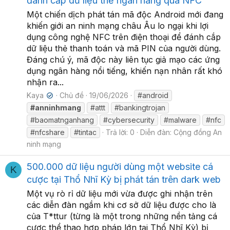
đánh cắp dữ liệu thẻ ngân hàng qua NFC
Một chiến dịch phát tán mã độc Android mới đang
khiến giới an ninh mạng châu Âu lo ngại khi lợi
dụng công nghệ NFC trên điện thoại để đánh cắp
dữ liệu thẻ thanh toán và mã PIN của người dùng.
Đáng chú ý, mã độc này liên tục giả mạo các ứng
dụng ngân hàng nổi tiếng, khiến nạn nhân rất khó
nhận ra...
Kaya
Chủ đề
19/06/2026
#android
✔
#anninhmang
#attt
#bankingtrojan
#baomatnganhang
#cybersecurity
#malware
#nfc
#nfcshare
#tintac
Trả lời: 0
Diễn đàn:
Cộng đồng An
ninh mạng
500.000 dữ liệu người dùng một website cá
K
cược tại Thổ Nhĩ Kỳ bị phát tán trên dark web
Một vụ rò rỉ dữ liệu mới vừa được ghi nhận trên
các diễn đàn ngầm khi cơ sở dữ liệu được cho là
của T*ttur (từng là một trong những nền tảng cá
cược thể thao hợp pháp lớn tại Thổ Nhĩ Kỳ) bị