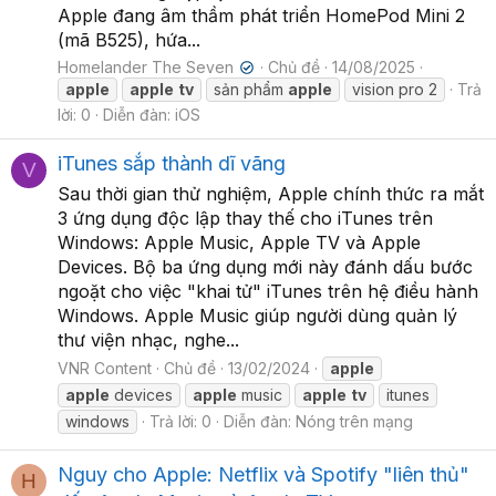
Apple đang âm thầm phát triển HomePod Mini 2
(mã B525), hứa...
Homelander The Seven
Chủ đề
14/08/2025
✔
apple
apple
tv
sản phẩm
apple
vision pro 2
Trả
lời: 0
Diễn đàn:
iOS
iTunes sắp thành dĩ vãng
V
Sau thời gian thử nghiệm, Apple chính thức ra mắt
3 ứng dụng độc lập thay thế cho iTunes trên
Windows: Apple Music, Apple TV và Apple
Devices. Bộ ba ứng dụng mới này đánh dấu bước
ngoặt cho việc "khai tử" iTunes trên hệ điều hành
Windows. Apple Music giúp người dùng quản lý
thư viện nhạc, nghe...
VNR Content
Chủ đề
13/02/2024
apple
apple
devices
apple
music
apple
tv
itunes
windows
Trả lời: 0
Diễn đàn:
Nóng trên mạng
Nguy cho Apple: Netflix và Spotify "liên thủ"
H