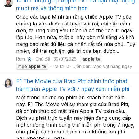
10 thủ thuật giúp Apple TV của bạn hoạt động
mượt mà và thông minh hơn
Chào các bạn! Mình tin rằng chiếc Apple TV của
chúng ta vốn dĩ đã rất tuyệt vời rồi, chỉ cần cắm
điện, tải ứng dụng yêu thích là có thể "chill" ngay
lập tức. Hơn nữa, thiết bị này còn nổi tiếng về khả
năng bảo mật dữ liệu cá nhân rất tốt nữa chứ. Tuy
nhiên, để trải nghiệm giải trí của bạn được...
Rumi
Chủ đề
30/01/2026
apple
tv
✔
mẹo
apple
tv
Trả lời: 0
Diễn đàn:
Mẹo vặt hằng ngày
F1 The Movie của Brad Pitt chính thức phát
hành trên Apple TV với 7 ngày xem miễn phí
Một trong những bộ phim ăn khách nhất năm
nay, F1 The Movie với sự tham gia của Brad Pitt,
đã chính thức có mặt trên Apple TV toàn cầu.
Dịch vụ phát trực tuyến này hiện đang cung cấp
một chương trình dùng thử miễn phí trong 7 ngày,
cho phép bạn xem bộ phim mà không tốn phí.
Sau khoảng 60 ngày...