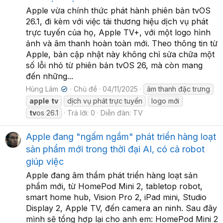
Apple vừa chính thức phát hành phiên bản tvOS
26.1, đi kèm với việc tái thương hiệu dịch vụ phát
trực tuyến của họ, Apple TV+, với một logo hình
ảnh và âm thanh hoàn toàn mới. Theo thông tin từ
Apple, bản cập nhật này không chỉ sửa chữa một
số lỗi nhỏ từ phiên bản tvOS 26, mà còn mang
đến những...
Hùng Lâm
Chủ đề
04/11/2025
âm thanh đặc trưng
✔
apple
tv
dịch vụ phát trực tuyến
logo mới
tv
os 26.1
Trả lời: 0
Diễn đàn:
TV
Apple đang "ngấm ngầm" phát triển hàng loạt
sản phẩm mới trong thời đại AI, có cả robot
giúp việc
Apple đang âm thầm phát triển hàng loạt sản
phẩm mới, từ HomePod Mini 2, tabletop robot,
smart home hub, Vision Pro 2, iPad mini, Studio
Display 2, Apple TV, đến camera an ninh. Sau đây
mình sẽ tổng hợp lại cho anh em: HomePod Mini 2