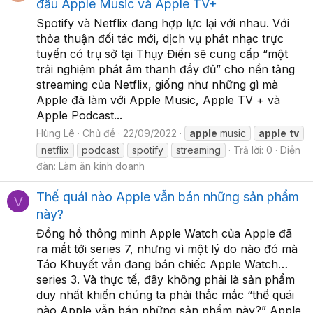
đấu Apple Music và Apple TV+
Spotify và Netflix đang hợp lực lại với nhau. Với
thỏa thuận đối tác mới, dịch vụ phát nhạc trực
tuyến có trụ sở tại Thụy Điển sẽ cung cấp “một
trải nghiệm phát âm thanh đầy đủ” cho nền tảng
streaming của Netflix, giống như những gì mà
Apple đã làm với Apple Music, Apple TV + và
Apple Podcast...
Hùng Lê
Chủ đề
22/09/2022
apple
music
apple
tv
netflix
podcast
spotify
streaming
Trả lời: 0
Diễn
đàn:
Làm ăn kinh doanh
Thế quái nào Apple vẫn bán những sản phẩm
V
này?
Đồng hồ thông minh Apple Watch của Apple đã
ra mắt tới series 7, nhưng vì một lý do nào đó mà
Táo Khuyết vẫn đang bán chiếc Apple Watch…
series 3. Và thực tế, đây không phải là sản phẩm
duy nhất khiến chúng ta phải thắc mắc “thế quái
nào Apple vẫn bán những sản phẩm này?” Apple