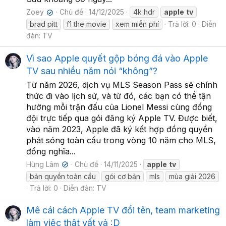
Zoey
Chủ đề
14/12/2025
4k hdr
apple
tv
✔
brad pitt
f1 the movie
xem miễn phí
Trả lời: 0
Diễn
đàn:
TV
Vì sao Apple quyết gộp bóng đá vào Apple
TV sau nhiều năm nói “không”?
Từ năm 2026, dịch vụ MLS Season Pass sẽ chính
thức đi vào lịch sử, và từ đó, các bạn có thể tận
hưởng mỗi trận đấu của Lionel Messi cùng đồng
đội trực tiếp qua gói đăng ký Apple TV. Được biết,
vào năm 2023, Apple đã ký kết hợp đồng quyền
phát sóng toàn cầu trong vòng 10 năm cho MLS,
đồng nghĩa...
Hùng Lâm
Chủ đề
14/11/2025
apple
tv
✔
bản quyền toàn cầu
gói cơ bản
mls
mùa giải 2026
Trả lời: 0
Diễn đàn:
TV
Mê cái cách Apple TV đổi tên, team marketing
làm việc thật vất vả :D