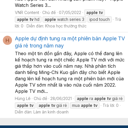
Watch Series 3...
VNR Content
Chủ đề
07/05/2022
apple
tv
apple
tv
hd
apple
watch series 3
ipod touch
Trả
lời: 0
Diễn đàn:
Khoa học thường thức
Apple dự định tung ra một phiên bản Apple TV
H
giá rẻ trong năm nay
Theo một tin đồn gần đây, Apple có thể đang lên
kế hoạch tung ra một chiếc Apple TV mới với mức
giá thấp hơn vào cuối năm nay. Nhà phân tích
danh tiếng Ming-Chi Kuo gần đây cho biết Apple
đang lên kế hoạch tung ra một phiên bản mới của
Apple TV sớm nhất là vào nửa cuối năm 2022.
Apple TV mới...
Hùng Lê
Chủ đề
28/06/2021
apple
ra
apple
tv
giá rẻ
apple
tv
apple
tv
giá rẻ
mua
apple
tv
Trả lời: 0
Diễn đàn:
Làm ăn kinh doanh