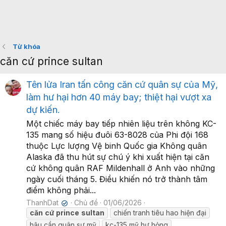
Từ khóa
căn cứ prince sultan
Tên lửa Iran tấn công căn cứ quân sự của Mỹ,
làm hư hại hơn 40 máy bay; thiệt hại vượt xa
dự kiến.
Một chiếc máy bay tiếp nhiên liệu trên không KC-
135 mang số hiệu đuôi 63-8028 của Phi đội 168
thuộc Lực lượng Vệ binh Quốc gia Không quân
Alaska đã thu hút sự chú ý khi xuất hiện tại căn
cứ không quân RAF Mildenhall ở Anh vào những
ngày cuối tháng 5. Điều khiến nó trở thành tâm
điểm không phải...
ThanhDat
Chủ đề
01/06/2026
✔
căn
cứ
prince
sultan
chiến tranh tiêu hao hiện đại
hậu cần quân sự mỹ
kc-135 mỹ hư hỏng