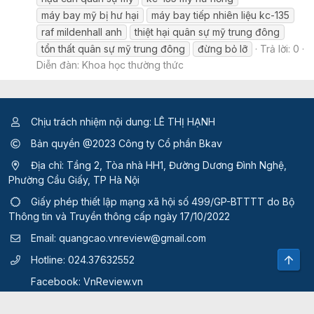
máy bay mỹ bị hư hại
máy bay tiếp nhiên liệu kc-135
raf mildenhall anh
thiệt hại quân sự mỹ trung đông
tổn thất quân sự mỹ trung đông
đừng bỏ lỡ
Trả lời: 0
Diễn đàn:
Khoa học thường thức
Chịu trách nhiệm nội dung: LÊ THỊ HẠNH
Bản quyền @2023 Công ty Cổ phần Bkav
Địa chỉ: Tầng 2, Tòa nhà HH1, Đường Dương Đình Nghệ,
Phường Cầu Giấy, TP Hà Nội
Giấy phép thiết lập mạng xã hội số 499/GP-BTTTT
do Bộ
Thông tin và Truyền thông cấp ngày 17/10/2022
Email:
quangcao.vnreview@gmail.com
Top
Hotline:
024.37632552
Facebook:
VnReview.vn
Quy định và điều khoản sử dụng