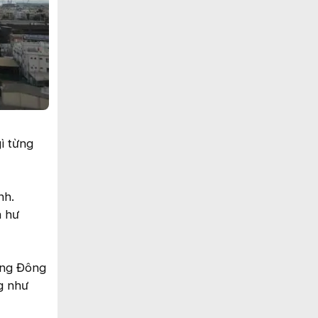
ì từng
nh.
à hư
rung Đông
ng như