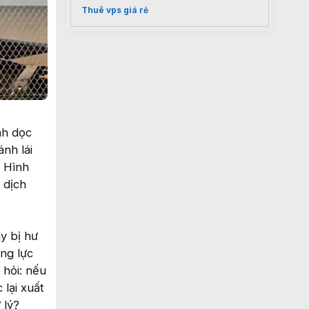
Thuê vps giá rẻ
nh dọc
nh lái
. Hình
 dịch
y bị hư
ng lực
 hỏi: nếu
 lại xuất
 lý?