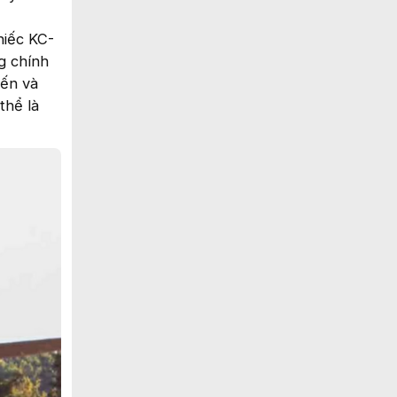
hiếc KC-
g chính
đến và
thể là