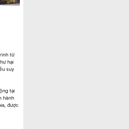
rình từ
hư hại
ều suy
ộng tại
n hành
ia, được