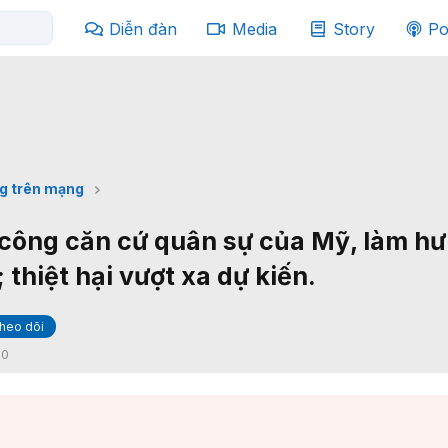
Diễn đàn
Media
Story
Po
g trên mạng
n công căn cứ quân sự của Mỹ, làm hư
thiệt hại vượt xa dự kiến.
heo dõi
:
0