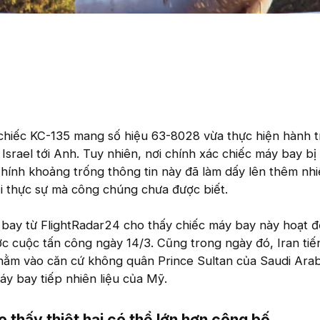
chiếc KC-135 mang số hiệu 63-8028 vừa thực hiện hành t
srael tới Anh. Tuy nhiên, nơi chính xác chiếc máy bay bị 
hính khoảng trống thông tin này đã làm dấy lên thêm nhi
i thực sự mà công chúng chưa được biết.
 bay từ FlightRadar24 cho thấy chiếc máy bay này hoạt đ
c cuộc tấn công ngày 14/3. Cũng trong ngày đó, Iran tiế
hằm vào căn cứ không quân Prince Sultan của Saudi Arab
áy bay tiếp nhiên liệu của Mỹ.
 thấy thiệt hại có thể lớn hơn công bố