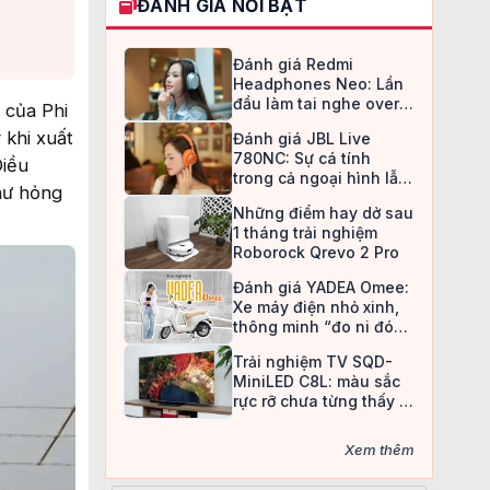
ĐÁNH GIÁ NỔI BẬT
Đánh giá Redmi
Headphones Neo: Lần
đầu làm tai nghe over-
 của Phi
ear, Redmi chọn cách đi
 khi xuất
Đánh giá JBL Live
an toàn
780NC: Sự cá tính
Điều
trong cả ngoại hình lẫn
 hư hỏng
chất âm
Những điểm hay dở sau
1 tháng trải nghiệm
Roborock Qrevo 2 Pro
Đánh giá YADEA Omee:
Xe máy điện nhỏ xinh,
thông minh “đo ni đóng
giày” cho nữ sinh
Trải nghiệm TV SQD-
MiniLED C8L: màu sắc
rực rỡ chưa từng thấy ở
TV LCD
Xem thêm