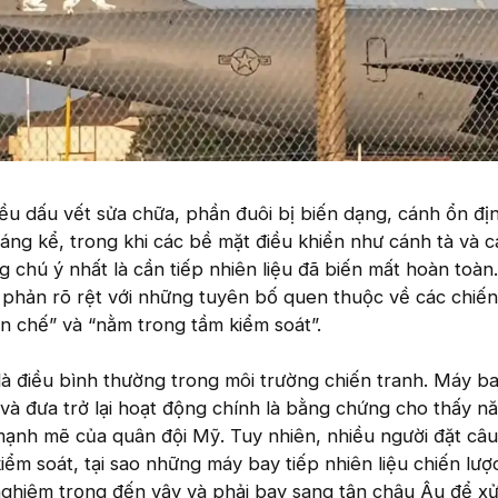
u dấu vết sửa chữa, phần đuôi bị biến dạng, cánh ổn đị
áng kể, trong khi các bề mặt điều khiển như cánh tà và cá
 chú ý nhất là cần tiếp nhiên liệu đã biến mất hoàn toàn
 phản rõ rệt với những tuyên bố quen thuộc về các chiến
ạn chế” và “nằm trong tầm kiểm soát”.
là điều bình thường trong môi trường chiến tranh. Máy ba
và đưa trở lại hoạt động chính là bằng chứng cho thấy nă
ạnh mẽ của quân đội Mỹ. Tuy nhiên, nhiều người đặt câu
iểm soát, tại sao những máy bay tiếp nhiên liệu chiến lược
nghiêm trọng đến vậy và phải bay sang tận châu Âu để xử