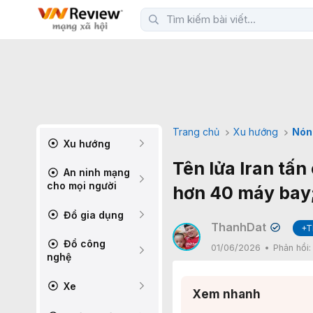
Trang chủ
Xu hướng
Nón
Xu hướng
Tên lửa Iran tấ
An ninh mạng
cho mọi người
hơn 40 máy bay; 
Đồ gia dụng
ThanhDat
+T
✔
Đồ công
01/06/2026
Phản hồi
nghệ
Xe
Xem nhanh