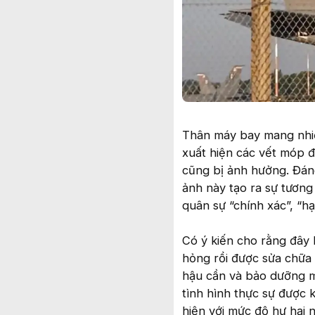
Thân máy bay mang nhiề
xuất hiện các vết móp đ
cũng bị ảnh hưởng. Đáng
ảnh này tạo ra sự tương
quân sự “chính xác”, “h
Có ý kiến cho rằng đây 
hỏng rồi được sửa chữa 
hậu cần và bảo dưỡng m
tình hình thực sự được k
hiện với mức độ hư hại 