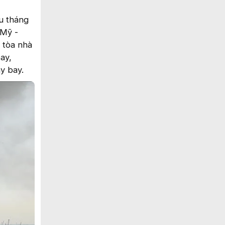
u tháng
 Mỹ -
8 tòa nhà
ay,
áy bay.