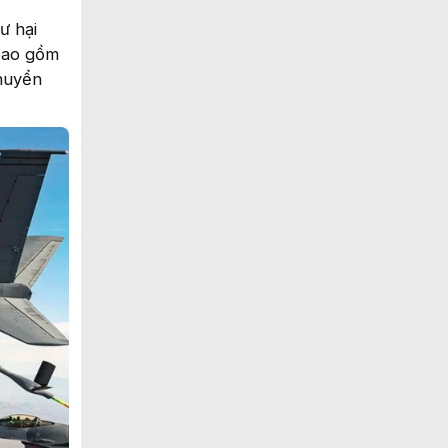
ư hại
 bao gồm
chuyển