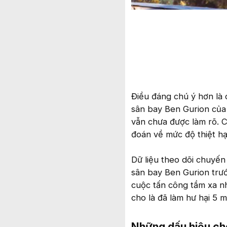
Điều đáng chú ý hơn là 
sân bay Ben Gurion của I
vẫn chưa được làm rõ. C
đoán về mức độ thiệt hạ
Dữ liệu theo dõi chuyến
sân bay Ben Gurion trướ
cuộc tấn công tầm xa n
cho là đã làm hư hại 5 m
Những dấu hiệu cho