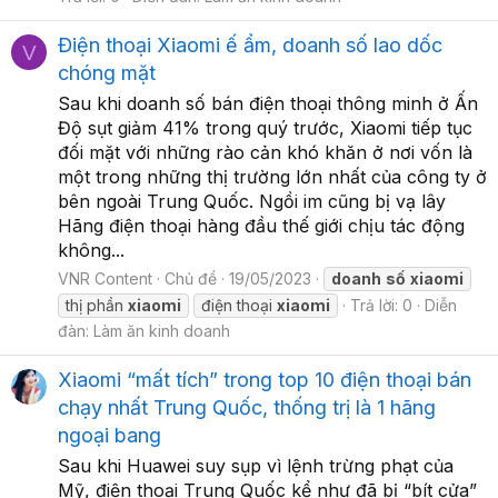
Điện thoại Xiaomi ế ẩm, doanh số lao dốc
V
chóng mặt
Sau khi doanh số bán điện thoại thông minh ở Ấn
Độ sụt giảm 41% trong quý trước, Xiaomi tiếp tục
đối mặt với những rào cản khó khăn ở nơi vốn là
một trong những thị trường lớn nhất của công ty ở
bên ngoài Trung Quốc. Ngồi im cũng bị vạ lây
Hãng điện thoại hàng đầu thế giới chịu tác động
không...
VNR Content
Chủ đề
19/05/2023
doanh
số
xiaomi
thị phần
xiaomi
điện thoại
xiaomi
Trả lời: 0
Diễn
đàn:
Làm ăn kinh doanh
Xiaomi “mất tích” trong top 10 điện thoại bán
chạy nhất Trung Quốc, thống trị là 1 hãng
ngoại bang
Sau khi Huawei suy sụp vì lệnh trừng phạt của
Mỹ, điện thoại Trung Quốc kể như đã bị “bít cửa”