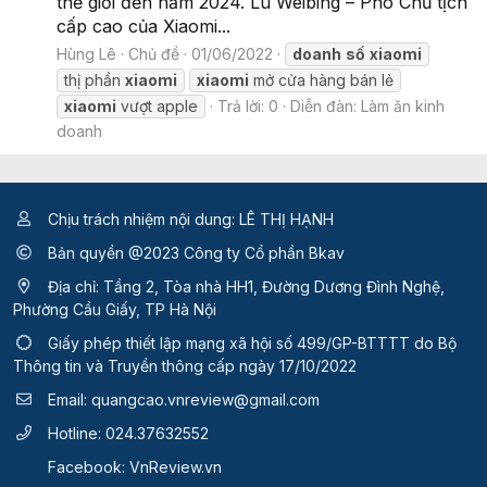
thế giới đến năm 2024. Lu Weibing – Phó Chủ tịch
cấp cao của Xiaomi...
Hùng Lê
Chủ đề
01/06/2022
doanh
số
xiaomi
thị phần
xiaomi
xiaomi
mở cửa hàng bán lẻ
xiaomi
vượt apple
Trả lời: 0
Diễn đàn:
Làm ăn kinh
doanh
Chịu trách nhiệm nội dung: LÊ THỊ HẠNH
Bản quyền @2023 Công ty Cổ phần Bkav
Địa chỉ: Tầng 2, Tòa nhà HH1, Đường Dương Đình Nghệ,
Phường Cầu Giấy, TP Hà Nội
Giấy phép thiết lập mạng xã hội số 499/GP-BTTTT
do Bộ
Thông tin và Truyền thông cấp ngày 17/10/2022
Email:
quangcao.vnreview@gmail.com
Hotline:
024.37632552
Facebook:
VnReview.vn