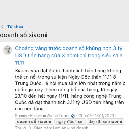
Từ khóa
doanh số xiaomi
Choáng váng trước doanh số khủng hơn 3 tỷ
USD tiền hàng của Xiaomi chỉ trong siêu sale
11.11
Xiaomi vừa đạt được thành tích bán hàng không
thể tin nổi trong sự kiện Ngày Độc thân 11.11 ở
Trung Quốc, lễ hội mua sắm lớn nhất trong năm ở
quốc gia này. Theo công bố của hãng, từ ngày
23/10 đến hết ngày 11/11, hãng công nghệ Trung
Quốc đã đạt thành tích 3.11 tỷ USD tiền hàng trên
các nền tảng...
SummerKisses❤️WinterTears
Chủ đề
13/11/2023
✔
doanh
số
xiaomi
ngày độc thân
điện thoại
xiaomi
Trả lời: 0
Diễn đàn:
Làm ăn kinh doanh