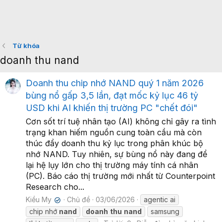
Từ khóa
doanh thu nand
Doanh thu chip nhớ NAND quý 1 năm 2026
bùng nổ gấp 3,5 lần, đạt mốc kỷ lục 46 tỷ
USD khi AI khiến thị trường PC "chết đói"
Cơn sốt trí tuệ nhân tạo (AI) không chỉ gây ra tình
trạng khan hiếm nguồn cung toàn cầu mà còn
thúc đẩy doanh thu kỷ lục trong phân khúc bộ
nhớ NAND. Tuy nhiên, sự bùng nổ này đang để
lại hệ lụy lớn cho thị trường máy tính cá nhân
(PC). Báo cáo thị trường mới nhất từ Counterpoint
Research cho...
Kiều My
Chủ đề
03/06/2026
agentic ai
✔
chip nhớ
nand
doanh
thu
nand
samsung