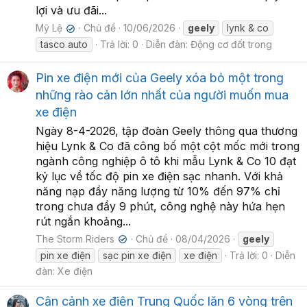
lợi và ưu đãi...
Mỹ Lệ
Chủ đề
10/06/2026
geely
lynk & co
✔
tasco auto
Trả lời: 0
Diễn đàn:
Động cơ đốt trong
Pin xe điện mới của Geely xóa bỏ một trong
những rào cản lớn nhất của người muốn mua
xe điện
Ngày 8-4-2026, tập đoàn Geely thông qua thương
hiệu Lynk & Co đã công bố một cột mốc mới trong
ngành công nghiệp ô tô khi mẫu Lynk & Co 10 đạt
kỷ lục về tốc độ pin xe điện sạc nhanh. Với khả
năng nạp đầy năng lượng từ 10% đến 97% chỉ
trong chưa đầy 9 phút, công nghệ này hứa hẹn
rút ngắn khoảng...
The Storm Riders
Chủ đề
08/04/2026
geely
✔
pin xe điện
sạc pin xe điện
xe điện
Trả lời: 0
Diễn
đàn:
Xe điện
Cận cảnh xe điện Trung Quốc lăn 6 vòng trên