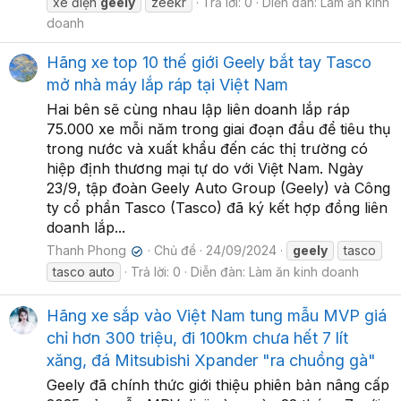
xe điện
geely
zeekr
Trả lời: 0
Diễn đàn:
Làm ăn kinh
doanh
Hãng xe top 10 thế giới Geely bắt tay Tasco
mở nhà máy lắp ráp tại Việt Nam
Hai bên sẽ cùng nhau lập liên doanh lắp ráp
75.000 xe mỗi năm trong giai đoạn đầu để tiêu thụ
trong nước và xuất khẩu đến các thị trường có
hiệp định thương mại tự do với Việt Nam. Ngày
23/9, tập đoàn Geely Auto Group (Geely) và Công
ty cổ phần Tasco (Tasco) đã ký kết hợp đồng liên
doanh lắp...
Thanh Phong
Chủ đề
24/09/2024
geely
tasco
✔
tasco auto
Trả lời: 0
Diễn đàn:
Làm ăn kinh doanh
Hãng xe sắp vào Việt Nam tung mẫu MVP giá
chỉ hơn 300 triệu, đi 100km chưa hết 7 lít
xăng, đá Mitsubishi Xpander "ra chuồng gà"
Geely đã chính thức giới thiệu phiên bản nâng cấp