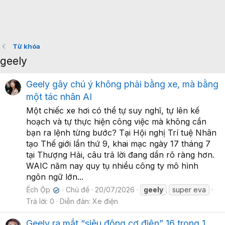
Từ khóa
geely
Geely gây chú ý không phải bằng xe, mà bằng
một tác nhân AI
Một chiếc xe hơi có thể tự suy nghĩ, tự lên kế
hoạch và tự thực hiện công việc mà không cần
bạn ra lệnh từng bước? Tại Hội nghị Trí tuệ Nhân
tạo Thế giới lần thứ 9, khai mạc ngày 17 tháng 7
tại Thượng Hải, câu trả lời đang dần rõ ràng hơn.
WAIC năm nay quy tụ nhiều công ty mô hình
ngôn ngữ lớn...
Ếch Ộp
Chủ đề
20/07/2026
geely
super eva
✔
Trả lời: 0
Diễn đàn:
Xe điện
Geely ra mắt “siêu động cơ điện” 16 trong 1