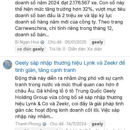
doanh số năm 2024 đạt 2.176.567 xe. Con số này
thể hiện mức tăng trưởng hơn 32%, vượt mục tiêu
doanh số ban đầu là 2 triệu xe và lập kỷ lục
doanh số hàng năm mới của công ty. Theo trang
Carnewschina, chỉ tính riêng trong tháng 12,
doanh số bán...
Bỉ Ngạn Hoa
Chủ đề
06/01/2025
geely
✔
xe điện
geely
Trả lời: 0
Diễn đàn:
Xe điện
Geely sáp nhập thương hiệu Lynk và Zeekr để
tinh giản, tăng cạnh tranh
Động thái này diễn ra nhằm ứng phó với sự cạnh
tranh trong nước và mức thuế quan cao hơn ở
châu Âu. Gã khổng lồ ô tô Trung Quốc Geely
Holding Group vừa công bố sẽ sáp nhập thương
hiệu Lynk & Co và Zeekr, coi đây là giải pháp tinh
giản các hoạt động kinh doanh cốt lõi. Việc sáp
nhập này nhằm...
Thanh Phong
Chủ đề
14/11/2024
geely
✔