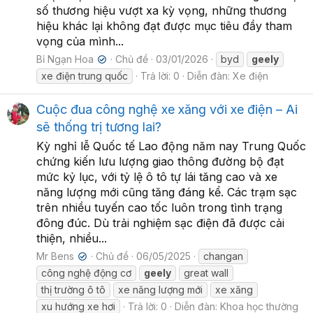
số thương hiệu vượt xa kỳ vọng, những thương
hiệu khác lại không đạt được mục tiêu đầy tham
vọng của mình...
Bỉ Ngạn Hoa
Chủ đề
03/01/2026
byd
geely
✔
xe điện trung quốc
Trả lời: 0
Diễn đàn:
Xe điện
Cuộc đua công nghệ xe xăng với xe điện – Ai
sẽ thống trị tương lai?
Kỳ nghỉ lễ Quốc tế Lao động năm nay Trung Quốc
chứng kiến lưu lượng giao thông đường bộ đạt
mức kỷ lục, với tỷ lệ ô tô tự lái tăng cao và xe
năng lượng mới cũng tăng đáng kể. Các trạm sạc
trên nhiều tuyến cao tốc luôn trong tình trạng
đông đúc. Dù trải nghiệm sạc điện đã được cải
thiện, nhiều...
Mr Bens
Chủ đề
06/05/2025
changan
✔
công nghệ động cơ
geely
great wall
thị trường ô tô
xe năng lượng mới
xe xăng
xu hướng xe hơi
Trả lời: 0
Diễn đàn:
Khoa học thường