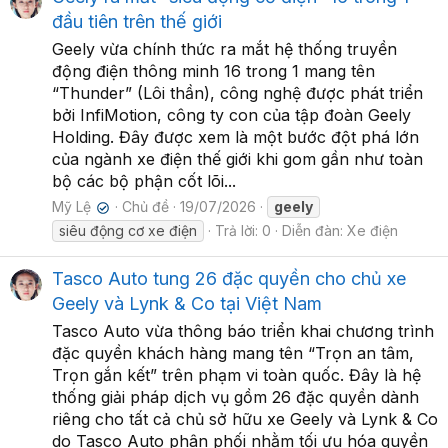
đầu tiên trên thế giới
Geely vừa chính thức ra mắt hệ thống truyền
động điện thông minh 16 trong 1 mang tên
“Thunder” (Lôi thần), công nghệ được phát triển
bởi InfiMotion, công ty con của tập đoàn Geely
Holding. Đây được xem là một bước đột phá lớn
của ngành xe điện thế giới khi gom gần như toàn
bộ các bộ phận cốt lõi...
Mỹ Lệ
Chủ đề
19/07/2026
geely
✔
siêu động cơ xe điện
Trả lời: 0
Diễn đàn:
Xe điện
Tasco Auto tung 26 đặc quyền cho chủ xe
Geely và Lynk & Co tại Việt Nam
Tasco Auto vừa thông báo triển khai chương trình
đặc quyền khách hàng mang tên “Trọn an tâm,
Trọn gắn kết” trên phạm vi toàn quốc. Đây là hệ
thống giải pháp dịch vụ gồm 26 đặc quyền dành
riêng cho tất cả chủ sở hữu xe Geely và Lynk & Co
do Tasco Auto phân phối nhằm tối ưu hóa quyền