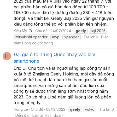
2025 của mẫu MPV Jiaji vào ngày 22 tháng 7, với
hai phiên bản có giá bán dao động từ 109.700 -
119.700 nhân dân tệ (tương đương 380 - 418 triệu
đồng). Về thiết kế, Geely Jiaji 2025 vẫn giữ nguyên
kiểu dáng tổng thể so với phiên bản tiền nhiệm...
Kiều My
Chủ đề
24/07/2024
geely
jiaji 2025
✔
mitsubishi xpander
mvp
xpander
Trả lời: 0
Diễn
đàn:
Động cơ đốt trong
Đại gia ô tô Trung Quốc nhảy vào làm
H
smartphone
Eric Li, Chủ tịch và là người sáng lập công ty sản
xuất ô tô Zhejiang Geely Holding, mới đây đã công
bố một kế hoạch táo bạo khi tham gia sản xuất
smartphone và những sản phẩm đầu tiên của
công ty sẽ được trình làng sớm nhất trong năm
2023. Có vẻ như Li sẽ nắm giữ lượng lớn cổ phần
trong công ty...
Hùng Lê
Chủ đề
08/12/2022
geely
volvo
Trả lời: 0
Diễn đàn:
Làm ăn kinh doanh