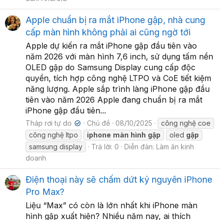
Apple chuẩn bị ra mắt iPhone gập, nhà cung
cấp màn hình không phải ai cũng ngờ tới
Apple dự kiến ra mắt iPhone gập đầu tiên vào
năm 2026 với màn hình 7,6 inch, sử dụng tấm nền
OLED gập do Samsung Display cung cấp độc
quyền, tích hợp công nghệ LTPO và CoE tiết kiệm
năng lượng. Apple sắp trình làng iPhone gập đầu
tiên vào năm 2026 Apple đang chuẩn bị ra mắt
iPhone gập đầu tiên...
Tháp rơi tự do
Chủ đề
08/10/2025
công nghệ coe
✔
công nghệ ltpo
iphone
màn
hình
gập
oled
gập
samsung display
Trả lời: 0
Diễn đàn:
Làm ăn kinh
doanh
Điện thoại này sẽ chấm dứt kỷ nguyên iPhone
Pro Max?
Liệu “Max” có còn là lớn nhất khi iPhone màn
hình gập xuất hiện? Nhiều năm nay, ai thích