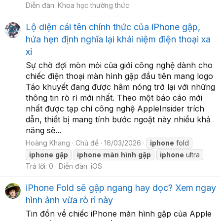
Diễn đàn:
Khoa học thường thức
Lộ diện cái tên chính thức của iPhone gập,
hứa hẹn định nghĩa lại khái niệm điện thoại xa
xỉ
Sự chờ đợi mòn mỏi của giới công nghệ dành cho
chiếc điện thoại màn hình gập đầu tiên mang logo
Táo khuyết đang được hâm nóng trở lại với những
thông tin rò rỉ mới nhất. Theo một báo cáo mới
nhất được tạp chí công nghệ AppleInsider trích
dẫn, thiết bị mang tính bước ngoặt này nhiều khả
năng sẽ...
Hoàng Khang
Chủ đề
16/03/2026
iphone
fold
iphone
gập
iphone
màn
hình
gập
iphone
ultra
Trả lời: 0
Diễn đàn:
iOS
iPhone Fold sẽ gập ngang hay dọc? Xem ngay
hình ảnh vừa rò rỉ này
Tin đồn về chiếc iPhone màn hình gập của Apple