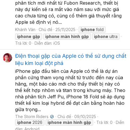
phân tích mới nhất từ Fubon Research, thiết bị
này dự kiến sẽ ra mắt vào năm sau với mức giá
cao chưa từng có, củng cố thêm giả thuyết rằng
Apple sẽ định vị nó...
Khánh Vân
Chủ đề
25/11/2025
iphone
fold
iphone
gập
iphone
màn
hình
gập
iphone
ultra
Trả lời: 0
Diễn đàn:
iOS
Điện thoại gập của Apple có thể sử dụng chất
liệu kim loại đột phá
iPhone gập đầu tiên của Apple có thể là dự án
phần cứng tham vọng nhất từ trước đến nay của
hãng, một báo cáo mới cho thấy thiết bị này có
thể kết hợp nhôm và titan trong khung máy. Theo
nhà phân tích Jeff Pu, iPhone 18 Fold sẽ áp dụng
thiết kế kim loại hybrid để đạt cân bằng hoàn hảo
giữa trọng...
The Storm Riders
Chủ đề
09/10/2025
✔
iphone
2026
iphone
màn
hình
gập
Trả lời: 0
Diễn
đàn:
Android