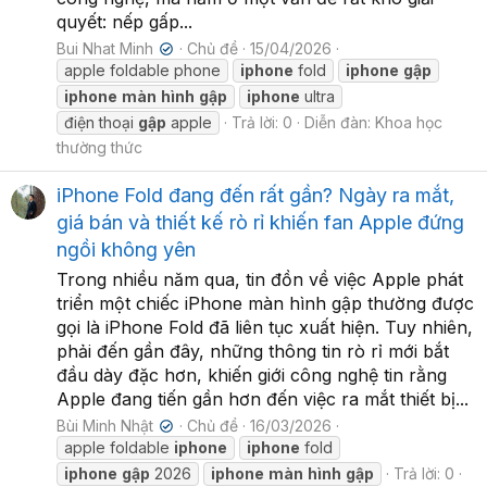
quyết: nếp gấp...
Bui Nhat Minh
Chủ đề
15/04/2026
✔
apple foldable phone
iphone
fold
iphone
gập
iphone
màn
hình
gập
iphone
ultra
điện thoại
gập
apple
Trả lời: 0
Diễn đàn:
Khoa học
thường thức
iPhone Fold đang đến rất gần? Ngày ra mắt,
giá bán và thiết kế rò rỉ khiến fan Apple đứng
ngồi không yên
Trong nhiều năm qua, tin đồn về việc Apple phát
triển một chiếc iPhone màn hình gập thường được
gọi là iPhone Fold đã liên tục xuất hiện. Tuy nhiên,
phải đến gần đây, những thông tin rò rỉ mới bắt
đầu dày đặc hơn, khiến giới công nghệ tin rằng
Apple đang tiến gần hơn đến việc ra mắt thiết bị...
Bùi Minh Nhật
Chủ đề
16/03/2026
✔
apple foldable
iphone
iphone
fold
iphone
gập
2026
iphone
màn
hình
gập
Trả lời: 0