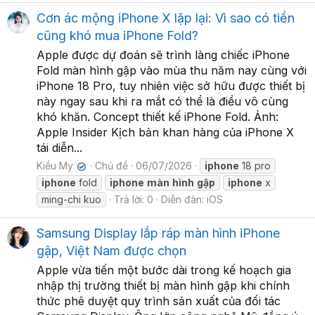
Cơn ác mộng iPhone X lặp lại: Vì sao có tiền
cũng khó mua iPhone Fold?
Apple được dự đoán sẽ trình làng chiếc iPhone
Fold màn hình gập vào mùa thu năm nay cùng với
iPhone 18 Pro, tuy nhiên việc sở hữu được thiết bị
này ngay sau khi ra mắt có thể là điều vô cùng
khó khăn. Concept thiết kế iPhone Fold. Ảnh:
Apple Insider Kịch bản khan hàng của iPhone X
tái diễn...
Kiều My
Chủ đề
06/07/2026
iphone
18 pro
✔
iphone
fold
iphone
màn
hình
gập
iphone
x
ming-chi kuo
Trả lời: 0
Diễn đàn:
iOS
Samsung Display lắp ráp màn hình iPhone
gập, Việt Nam được chọn
Apple vừa tiến một bước dài trong kế hoạch gia
nhập thị trường thiết bị màn hình gập khi chính
thức phê duyệt quy trình sản xuất của đối tác