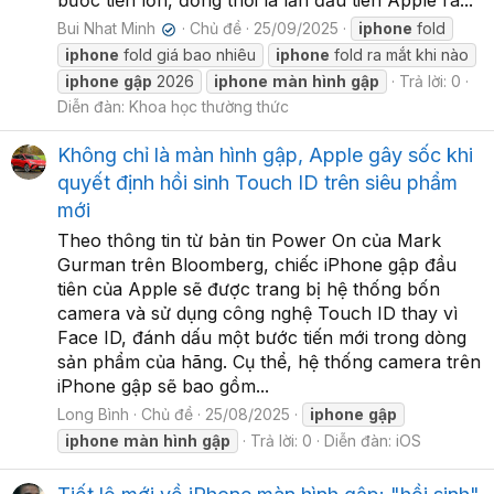
bước tiến lớn, đồng thời là lần đầu tiên Apple ra...
Bui Nhat Minh
Chủ đề
25/09/2025
iphone
fold
✔
iphone
fold giá bao nhiêu
iphone
fold ra mắt khi nào
iphone
gập
2026
iphone
màn
hình
gập
Trả lời: 0
Diễn đàn:
Khoa học thường thức
Không chỉ là màn hình gập, Apple gây sốc khi
quyết định hồi sinh Touch ID trên siêu phẩm
mới
Theo thông tin từ bản tin Power On của Mark
Gurman trên Bloomberg, chiếc iPhone gập đầu
tiên của Apple sẽ được trang bị hệ thống bốn
camera và sử dụng công nghệ Touch ID thay vì
Face ID, đánh dấu một bước tiến mới trong dòng
sản phẩm của hãng. Cụ thể, hệ thống camera trên
iPhone gập sẽ bao gồm...
Long Bình
Chủ đề
25/08/2025
iphone
gập
iphone
màn
hình
gập
Trả lời: 0
Diễn đàn:
iOS