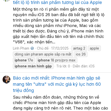
tiết lộ lộ trình sản phẩm tương lai của Apple
Một thông tin rò rỉ phần mềm gần đây từ một
nguyên mẫu iOS 26 ban đầu đã bất ngờ tiết lộ lộ
trình sản phẩm tương lai của Apple, bao gồm
nhiều dòng sản phẩm như iPhone, Mac và các
thiết bị đeo được. Đáng chú ý, iPhone màn hình
gập xuất hiện lần đầu tiên với tên mã chính thức
"V68", xác nhận tiến...
Linh Pham
Chủ đề
17/12/2025
airtag 2
apple
✔
dòng sản pharam apple sắp ra mắt
ios 26
iphone
17e
iphone
18 pro/pro max
iphone
màn
hình
gập
Trả lời: 0
Diễn đàn:
iOS
Báo cáo mới nhất: iPhone màn hình gập sẽ
mang tên "ultra" với mức giá kỷ lục hơn 60
triệu đồng
Sau nhiều năm đồn đoán, những thông tin về
chiếc iPhone màn hình gập đầu tiên của Apple
đang ngày càng trở nên rõ nét. Theo một báo cáo