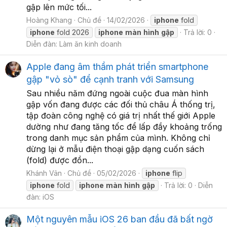
gập lên mức tối...
Hoàng Khang
Chủ đề
14/02/2026
iphone
fold
iphone
fold 2026
iphone
màn
hình
gập
Trả lời: 0
Diễn đàn:
Làm ăn kinh doanh
Apple đang âm thầm phát triển smartphone
gập "vỏ sò" để cạnh tranh với Samsung
Sau nhiều năm đứng ngoài cuộc đua màn hình
gập vốn đang được các đối thủ châu Á thống trị,
tập đoàn công nghệ có giá trị nhất thế giới Apple
dường như đang tăng tốc để lấp đầy khoảng trống
trong danh mục sản phẩm của mình. Không chỉ
dừng lại ở mẫu điện thoại gập dạng cuốn sách
(fold) được đồn...
Khánh Vân
Chủ đề
05/02/2026
iphone
flip
iphone
fold
iphone
màn
hình
gập
Trả lời: 0
Diễn
đàn:
iOS
Một nguyên mẫu iOS 26 ban đầu đã bất ngờ