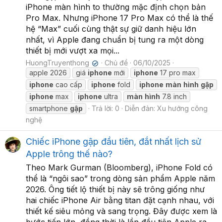
iPhone màn hình to thường mặc định chọn bản
Pro Max. Nhưng iPhone 17 Pro Max có thể là thế
hệ “Max” cuối cùng thật sự giữ danh hiệu lớn
nhất, vì Apple đang chuẩn bị tung ra một dòng
thiết bị mới vượt xa mọi...
HuongTruyenthong
Chủ đề
06/10/2025
✔
apple 2026
giá
iphone
mới
iphone
17 pro max
iphone
cao cấp
iphone
fold
iphone
màn
hình
gập
iphone
max
iphone
ultra
màn
hình
7.8 inch
smartphone
gập
Trả lời: 0
Diễn đàn:
Xu hướng công
nghệ
Chiếc iPhone gập đầu tiên, đắt nhất lịch sử
Apple trông thế nào?
Theo Mark Gurman (Bloomberg), iPhone Fold có
thể là “ngôi sao” trong dòng sản phẩm Apple năm
2026. Ông tiết lộ thiết bị này sẽ trông giống như
hai chiếc iPhone Air bằng titan đặt cạnh nhau, với
thiết kế siêu mỏng và sang trọng. Đây được xem là