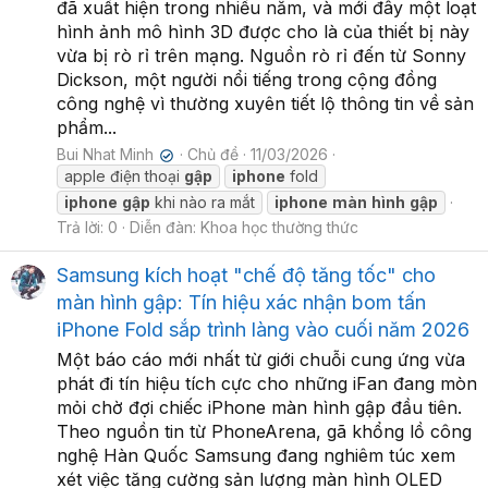
đã xuất hiện trong nhiều năm, và mới đây một loạt
hình ảnh mô hình 3D được cho là của thiết bị này
vừa bị rò rỉ trên mạng. Nguồn rò rỉ đến từ Sonny
Dickson, một người nổi tiếng trong cộng đồng
công nghệ vì thường xuyên tiết lộ thông tin về sản
phẩm...
Bui Nhat Minh
Chủ đề
11/03/2026
✔
apple điện thoại
gập
iphone
fold
iphone
gập
khi nào ra mắt
iphone
màn
hình
gập
Trả lời: 0
Diễn đàn:
Khoa học thường thức
Samsung kích hoạt "chế độ tăng tốc" cho
màn hình gập: Tín hiệu xác nhận bom tấn
iPhone Fold sắp trình làng vào cuối năm 2026
Một báo cáo mới nhất từ giới chuỗi cung ứng vừa
phát đi tín hiệu tích cực cho những iFan đang mòn
mỏi chờ đợi chiếc iPhone màn hình gập đầu tiên.
Theo nguồn tin từ PhoneArena, gã khổng lồ công
nghệ Hàn Quốc Samsung đang nghiêm túc xem
xét việc tăng cường sản lượng màn hình OLED