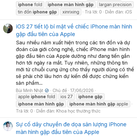
iphone
fold
iphone
màn
hình
gập
largan precision
tin đồn
iphone
gập
xinrixing
Trả lời: 0
Diễn đàn:
iOS
iOS 27 tiết lộ bí mật về chiếc iPhone màn hình
gập đầu tiên của Apple
Sau nhiều năm xuất hiện trong các tin đồn và dự
đoán của giới công nghệ, chiếc iPhone màn hình
gập đầu tiên của Apple dường như đang tiến gần
hơn tới ngày ra mắt. Tuy nhiên, những thông tin
mới từ chuỗi cung ứng cho thấy người dùng có thể
sẽ phải chờ lâu hơn dự kiến để được chứng kiến
sản phẩm...
Bùi Minh Nhật
Chủ đề
17/06/2026
✔
apple
iphone
fold
ios 27
iphone
gập
iphone
màn
hình
gập
iphone
màn
hình
gập
apple
Trả lời: 0
Diễn đàn:
Khoa học thường thức
Sự cố dây chuyền đe dọa sản lượng iPhone
màn hình gập đầu tiên của Apple