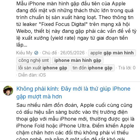
Mẫu iPhone màn hình gập đầu tiên của Apple
đang đối mặt với những thách thức lớn trong quá
trình chuẩn bị sản xuất hàng loạt. Theo thông tin
từ leaker "Fixed Focus Digital" trên mạng xã hội
Weibo, thiết bị này đang gặp phải các vấn đề về tỷ
lệ xuất xưởng (yield rate) ngay từ giai đoạn tiền
lắp...
Kiều My
Chủ đề
26/05/2026
apple
gập
màn
hình
✔
công nghệ smt
iphone
màn
hình
gập
lỗi sản xuất
iphone
gập
tin đồn
iphone
gập
Trả lời: 0
Diễn đàn:
iOS
Không phải kính: Đây mới là thứ giúp iPhone
gập mượt mà hơn
Sau nhiều năm đồn đoán, Apple cuối cùng cũng
có dấu hiệu sẵn sàng bước vào thị trường điện
thoại gập với mẫu iPhone mới, thường được gọi là
iPhone Fold hoặc iPhone Ultra. Điểm khiến Apple
chậm chân hơn các đối thủ không phải vì thiếu
công nghệ, mà nằm ở một vấn đề rất khó giải