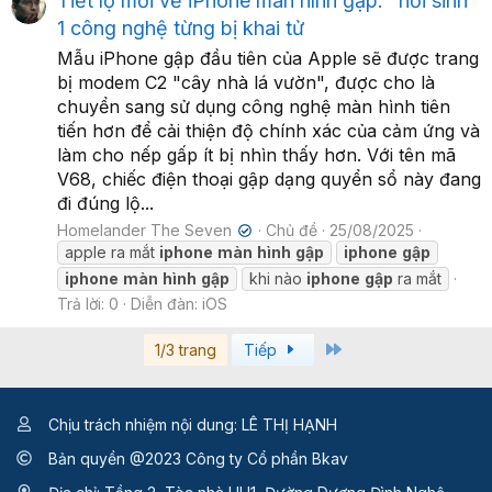
Tiết lộ mới về iPhone màn hình gập: "hồi sinh"
1 công nghệ từng bị khai tử
Mẫu iPhone gập đầu tiên của Apple sẽ được trang
bị modem C2 "cây nhà lá vườn", được cho là
chuyển sang sử dụng công nghệ màn hình tiên
tiến hơn để cải thiện độ chính xác của cảm ứng và
làm cho nếp gấp ít bị nhìn thấy hơn. Với tên mã
V68, chiếc điện thoại gập dạng quyển sổ này đang
đi đúng lộ...
Homelander The Seven
Chủ đề
25/08/2025
✔
apple ra mắt
iphone
màn
hình
gập
iphone
gập
iphone
màn
hình
gập
khi nào
iphone
gập
ra mắt
Trả lời: 0
Diễn đàn:
iOS
Last
1/3 trang
Tiếp
Chịu trách nhiệm nội dung: LÊ THỊ HẠNH
Bản quyền @2023 Công ty Cổ phần Bkav