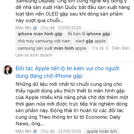
Samsung Display. Ông lớn công nghệ Mỹ đồng ý
để nhà sản xuất Hàn Quốc bắt đầu sản xuất hàng
loạt tấm nền OLED gập sau khi dòng sản phẩm
này vượt qua chuỗi...
Mẫn Nhi
Chủ đề
23/06/2026
✔
iphone
màn
hình
gập
lỗi bản lề
iphone
gập
nhà máy samsung việt nam
oled
gập
apple
samsung sản xuất
màn
hình
apple
Trả lời: 0
Diễn đàn:
Làm ăn kinh doanh
Đối tác Apple tiết lộ tin kém vui cho người
dùng đang chờ iPhone gập
Những dữ liệu mới nhất từ chuỗi cung ứng cho
thấy người dùng yêu thích thiết bị màn hình gập
của Apple nhiều khả năng phải chờ đợi thêm một
thời gian nữa mới được trực tiếp trải nghiệm dòng
sản phẩm này. Động thái trì hoãn từ các đối tác
cung ứng Theo thông tin từ tờ Economic Daily
News, ông...
Mẫn Nhi
Chủ đề
22/06/2026
apple hoãn lịch
✔