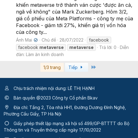
khiến metaverse trở thành ván cược 'được ăn cả,
ngã về không" của Mark Zuckerberg. Hôm 3/2,
giá cổ phiếu của Meta Platforms - công ty mẹ của
Facebook - giảm tới 27%, khiến giá trị vốn hóa
của công ty...
Ánh Mai
Chủ đề
28/07/2022
facebook
✔
facebook
metaverse
metaverse
Trả lời: 0
Diễn
đàn:
Làm ăn kinh doanh
Last
1/3 trang
Tiếp
Chịu trách nhiệm nội dung: LÊ THỊ HẠNH
Bản quyền @2023 Công ty Cổ phần Bkav
Địa chỉ: Tầng 2, Tòa nhà HH1, Đường Dương Đình Nghệ,
Phường Cầu Giấy, TP Hà Nội
Giấy phép thiết lập mạng xã hội số 499/GP-BTTTT
do Bộ
Thông tin và Truyền thông cấp ngày 17/10/2022