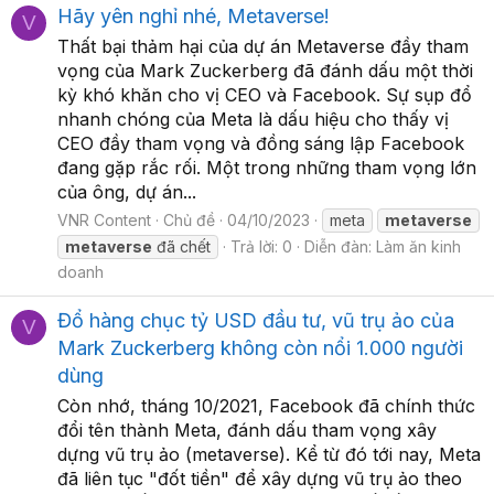
Hãy yên nghỉ nhé, Metaverse!
V
Thất bại thảm hại của dự án Metaverse đầy tham
vọng của Mark Zuckerberg đã đánh dấu một thời
kỳ khó khăn cho vị CEO và Facebook. Sự sụp đổ
nhanh chóng của Meta là dấu hiệu cho thấy vị
CEO đầy tham vọng và đồng sáng lập Facebook
đang gặp rắc rối. Một trong những tham vọng lớn
của ông, dự án...
VNR Content
Chủ đề
04/10/2023
meta
metaverse
metaverse
đã chết
Trả lời: 0
Diễn đàn:
Làm ăn kinh
doanh
Đổ hàng chục tỷ USD đầu tư, vũ trụ ảo của
V
Mark Zuckerberg không còn nổi 1.000 người
dùng
Còn nhớ, tháng 10/2021, Facebook đã chính thức
đổi tên thành Meta, đánh dấu tham vọng xây
dựng vũ trụ ảo (metaverse). Kể từ đó tới nay, Meta
đã liên tục "đốt tiền" để xây dựng vũ trụ ảo theo