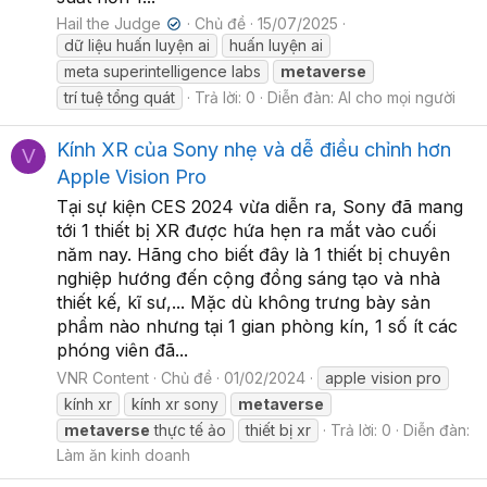
Hail the Judge
Chủ đề
15/07/2025
✔
dữ liệu huấn luyện ai
huấn luyện ai
meta superintelligence labs
metaverse
trí tuệ tổng quát
Trả lời: 0
Diễn đàn:
AI cho mọi người
Kính XR của Sony nhẹ và dễ điều chỉnh hơn
V
Apple Vision Pro
Tại sự kiện CES 2024 vừa diễn ra, Sony đã mang
tới 1 thiết bị XR được hứa hẹn ra mắt vào cuối
năm nay. Hãng cho biết đây là 1 thiết bị chuyên
nghiệp hướng đến cộng đồng sáng tạo và nhà
thiết kế, kĩ sư,... Mặc dù không trưng bày sản
phẩm nào nhưng tại 1 gian phòng kín, 1 số ít các
phóng viên đã...
VNR Content
Chủ đề
01/02/2024
apple vision pro
kính xr
kính xr sony
metaverse
metaverse
thực tế ảo
thiết bị xr
Trả lời: 0
Diễn đàn:
Làm ăn kinh doanh