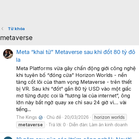
Từ khóa
metaverse
Meta “khai tử” Metaverse sau khi đốt 80 tỷ đô
la
Meta Platforms vừa gây chấn động giới công nghệ
khi tuyên bố “đóng cửa” Horizon Worlds - nền
tảng cốt lõi của tham vọng Metaverse - trên thiết
bị VR. Sau khi “đốt” gần 80 tỷ USD vào một giấc
mơ từng được coi là “tương lai của internet”, ông
lớn này bất ngờ quay xe chỉ sau 24 giờ vì… vài
tiếng...
The Kings
Chủ đề
20/03/2026
horizon worlds
✔
metaverse
Trả lời: 0
Diễn đàn:
Làm ăn kinh doanh