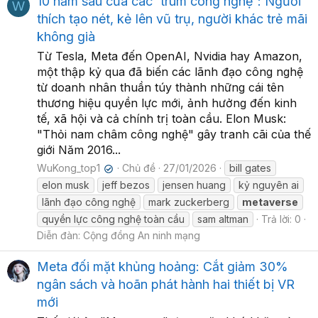
10 năm sau của các 'trùm công nghệ': Người
W
thích tạo nét, kẻ lên vũ trụ, người khác trẻ mãi
không già
Từ Tesla, Meta đến OpenAI, Nvidia hay Amazon,
một thập kỷ qua đã biến các lãnh đạo công nghệ
từ doanh nhân thuần túy thành những cái tên
thương hiệu quyền lực mới, ảnh hưởng đến kinh
tế, xã hội và cả chính trị toàn cầu. Elon Musk:
"Thỏi nam châm công nghệ" gây tranh cãi của thế
giới Năm 2016...
WuKong_top1
Chủ đề
27/01/2026
bill gates
✔
elon musk
jeff bezos
jensen huang
kỷ nguyên ai
lãnh đạo công nghệ
mark zuckerberg
metaverse
quyền lực công nghệ toàn cầu
sam altman
Trả lời: 0
Diễn đàn:
Cộng đồng An ninh mạng
Meta đối mặt khủng hoảng: Cắt giảm 30%
ngân sách và hoãn phát hành hai thiết bị VR
mới