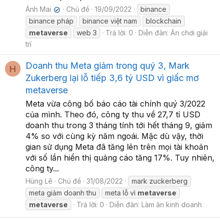
Ánh Mai
Chủ đề
19/09/2022
binance
✔
binance pháp
binance việt nam
blockchain
metaverse
web 3
Trả lời: 0
Diễn đàn:
Ăn chơi giải
trí
Doanh thu Meta giảm trong quý 3, Mark
H
Zukerberg lại lỗ tiếp 3,6 tỷ USD vì giấc mơ
metaverse
Meta vừa công bố báo cáo tài chính quý 3/2022
của mình. Theo đó, công ty thu về 27,7 tỉ USD
doanh thu trong 3 tháng tính tới hết tháng 9, giảm
4% so với cùng kỳ năm ngoái. Mặc dù vậy, thời
gian sử dụng Meta đã tăng lên trên mọi tài khoản
với số lần hiển thị quảng cáo tăng 17%. Tuy nhiên,
công ty...
Hùng Lê
Chủ đề
31/08/2022
mark zuckerberg
meta giảm doanh thu
meta lỗ vì
metaverse
metaverse
Trả lời: 0
Diễn đàn:
Làm ăn kinh doanh