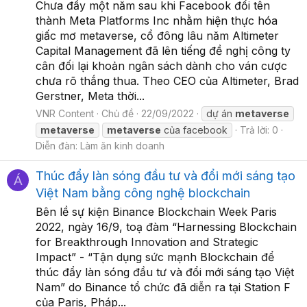
Chưa đầy một năm sau khi Facebook đổi tên
thành Meta Platforms Inc nhằm hiện thực hóa
giấc mơ metaverse, cổ đông lâu năm Altimeter
Capital Management đã lên tiếng đề nghị công ty
cân đối lại khoản ngân sách dành cho ván cược
chưa rõ thắng thua. Theo CEO của Altimeter, Brad
Gerstner, Meta thời...
VNR Content
Chủ đề
22/09/2022
dự án
metaverse
metaverse
metaverse
của facebook
Trả lời: 0
Diễn đàn:
Làm ăn kinh doanh
Thúc đẩy làn sóng đầu tư và đổi mới sáng tạo
Á
Việt Nam bằng công nghệ blockchain
Bên lề sự kiện Binance Blockchain Week Paris
2022, ngày 16/9, toạ đàm “Harnessing Blockchain
for Breakthrough Innovation and Strategic
Impact” - “Tận dụng sức mạnh Blockchain để
thúc đẩy làn sóng đầu tư và đổi mới sáng tạo Việt
Nam” do Binance tổ chức đã diễn ra tại Station F
của Paris, Pháp...