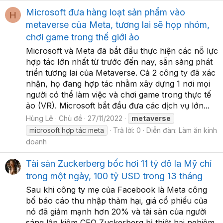
Microsoft đưa hàng loạt sản phẩm vào
H
metaverse của Meta, tương lai sẽ họp nhóm,
chơi game trong thế giới ảo
Microsoft và Meta đã bắt đầu thực hiện các nỗ lực
hợp tác lớn nhất từ trước đến nay, sẵn sàng phát
triển tương lai của Metaverse. Cả 2 công ty đã xác
nhận, họ đang hợp tác nhằm xây dựng 1 nơi mọi
người có thể làm việc và chơi game trong thực tế
ảo (VR). Microsoft bắt đầu đưa các dịch vụ lớn...
Hùng Lê
Chủ đề
27/11/2022
metaverse
microsoft hợp tác meta
Trả lời: 0
Diễn đàn:
Làm ăn kinh
doanh
Tài sản Zuckerberg bốc hơi 11 tỷ đô la Mỹ chỉ
trong một ngày, 100 tỷ USD trong 13 tháng
Sau khi công ty mẹ của Facebook là Meta công
bố báo cáo thu nhập thảm hại, giá cổ phiếu của
nó đã giảm mạnh hơn 20% và tài sản của người
sáng lập kiêm CEO Zuckerberg bị thiệt hại nghiêm