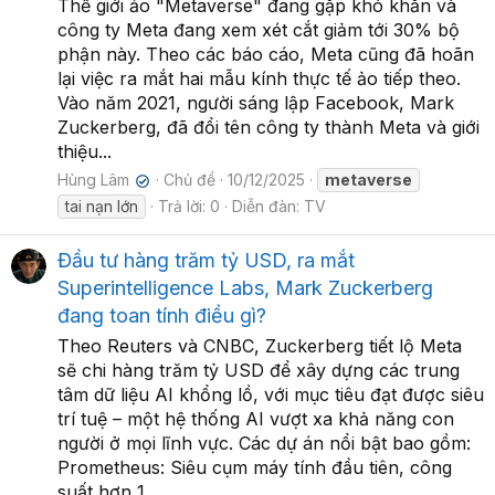
Thế giới ảo "Metaverse" đang gặp khó khăn và
công ty Meta đang xem xét cắt giảm tới 30% bộ
phận này. Theo các báo cáo, Meta cũng đã hoãn
lại việc ra mắt hai mẫu kính thực tế ảo tiếp theo.
Vào năm 2021, người sáng lập Facebook, Mark
Zuckerberg, đã đổi tên công ty thành Meta và giới
thiệu...
Hùng Lâm
Chủ đề
10/12/2025
metaverse
✔
tai nạn lớn
Trả lời: 0
Diễn đàn:
TV
Đầu tư hàng trăm tỷ USD, ra mắt
Superintelligence Labs, Mark Zuckerberg
đang toan tính điều gì?
Theo Reuters và CNBC, Zuckerberg tiết lộ Meta
sẽ chi hàng trăm tỷ USD để xây dựng các trung
tâm dữ liệu AI khổng lồ, với mục tiêu đạt được siêu
trí tuệ – một hệ thống AI vượt xa khả năng con
người ở mọi lĩnh vực. Các dự án nổi bật bao gồm:
Prometheus: Siêu cụm máy tính đầu tiên, công
suất hơn 1...