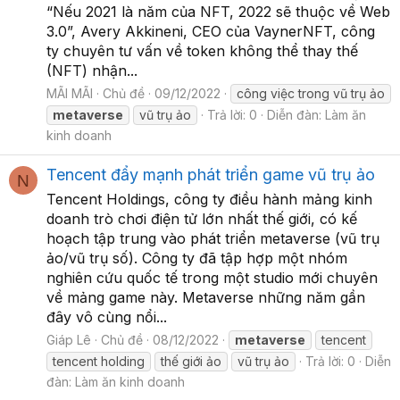
“Nếu 2021 là năm của NFT, 2022 sẽ thuộc về Web
3.0”, Avery Akkineni, CEO của VaynerNFT, công
ty chuyên tư vấn về token không thể thay thế
(NFT) nhận...
MÃI MÃI
Chủ đề
09/12/2022
công việc trong vũ trụ ảo
metaverse
vũ trụ ảo
Trả lời: 0
Diễn đàn:
Làm ăn
kinh doanh
Tencent đẩy mạnh phát triển game vũ trụ ảo
N
Tencent Holdings, công ty điều hành mảng kinh
doanh trò chơi điện tử lớn nhất thế giới, có kế
hoạch tập trung vào phát triển metaverse (vũ trụ
ảo/vũ trụ số). Công ty đã tập hợp một nhóm
nghiên cứu quốc tế trong một studio mới chuyên
về mảng game này. Metaverse những năm gần
đây vô cùng nổi...
Giáp Lê
Chủ đề
08/12/2022
metaverse
tencent
tencent holding
thế giới ảo
vũ trụ ảo
Trả lời: 0
Diễn
đàn:
Làm ăn kinh doanh