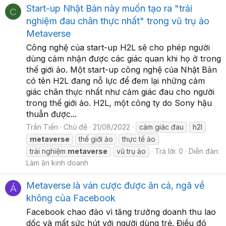
Start-up Nhật Bản này muốn tạo ra "trải
C
nghiệm đau chân thực nhất" trong vũ trụ ảo
Metaverse
Công nghệ của start-up H2L sẽ cho phép người
dùng cảm nhận được các giác quan khi họ ở trong
thế giới ảo. Một start-up công nghệ của Nhật Bản
có tên H2L đang nỗ lực để đem lại những cảm
giác chân thực nhất như cảm giác đau cho người
trong thế giới ảo. H2L, một công ty do Sony hậu
thuẫn được...
Trần Tiến
Chủ đề
21/08/2022
cảm giác đau
h2l
metaverse
thế giới ảo
thực tế ảo
trải nghiệm
metaverse
vũ trụ ảo
Trả lời: 0
Diễn đàn:
Làm ăn kinh doanh
Metaverse là ván cược được ăn cả, ngã về
Á
không của Facebook
Facebook chao đảo vì tăng trưởng doanh thu lao
dốc và mất sức hút với người dùng trẻ. Điều đó