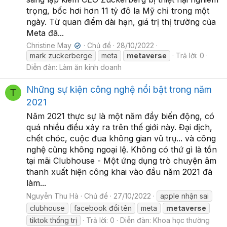
trọng, bốc hơi hơn 11 tỷ đô la Mỹ chỉ trong một
ngày. Từ quan điểm dài hạn, giá trị thị trường của
Meta đã...
Christine May
Chủ đề
28/10/2022
✔
mark zuckerberge
meta
metaverse
Trả lời: 0
Diễn đàn:
Làm ăn kinh doanh
Những sự kiện công nghệ nổi bật trong năm
T
2021
Năm 2021 thực sự là một năm đầy biến động, có
quá nhiều điều xảy ra trên thế giới này. Đại dịch,
chết chóc, cuộc đua không gian vũ trụ... và công
nghệ cũng không ngoại lệ. Không có thứ gì là tồn
tại mãi Clubhouse - Một ứng dụng trò chuyện âm
thanh xuất hiện công khai vào đầu năm 2021 đã
làm...
Nguyễn Thu Hà
Chủ đề
27/10/2022
apple nhận sai
clubhouse
facebook đổi tên
meta
metaverse
tiktok thống trị
Trả lời: 0
Diễn đàn:
Khoa học thường