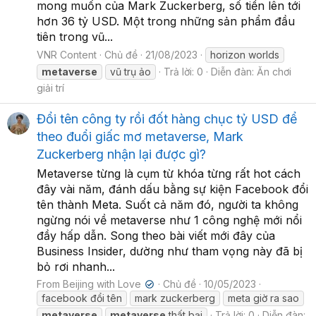
mong muốn của Mark Zuckerberg, số tiền lên tới
hơn 36 tỷ USD. Một trong những sản phẩm đầu
tiên trong vũ...
VNR Content
Chủ đề
21/08/2023
horizon worlds
metaverse
vũ trụ ảo
Trả lời: 0
Diễn đàn:
Ăn chơi
giải trí
Đổi tên công ty rồi đốt hàng chục tỷ USD để
theo đuổi giấc mơ metaverse, Mark
Zuckerberg nhận lại được gì?
Metaverse từng là cụm từ khóa từng rất hot cách
đây vài năm, đánh dấu bằng sự kiện Facebook đổi
tên thành Meta. Suốt cả năm đó, người ta không
ngừng nói về metaverse như 1 công nghệ mới nổi
đầy hấp dẫn. Song theo bài viết mới đây của
Business Insider, dường như tham vọng này đã bị
bỏ rơi nhanh...
From Beijing with Love
Chủ đề
10/05/2023
✔
facebook đổi tên
mark zuckerberg
meta giờ ra sao
metaverse
metaverse
thất bại
Trả lời: 0
Diễn đàn: