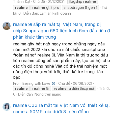
Thành Đạt
Chủ đề
01/12/2021
flagship
realme
realme
realme
gt 2 pro
snapdragon 8 gen 1
Trả
lời: 0
Diễn đàn:
Làm ăn kinh doanh
realme 9i sắp ra mắt tại Việt Nam, trang bị
chip Snapdragon 680 tiến trình 6nm đầu tiên ở
phân khúc tầm trung
realme gây bất ngờ ngay trong những ngày đầu
năm mới 2022 khi cho ra mắt chiếc smartphone
“toàn năng” realme 9i. Việt Nam là thị trường đầu
tiên realme công bố sản phẩm này, tạo cơ hội cho
các tín đồ công nghệ Việt có thể trải nghiệm một
dòng điện thoại vượt trội, thiết kế trẻ trung, táo
bạo...
From Beijing with Love
Chủ đề
06/08/2021
✔
realme
realme
9i
realme
ra điện thoại mới
Trả lời:
0
Diễn đàn:
Nóng trên mạng
realme C33 ra mắt tại Việt Nam với thiết kế lạ,
camera 50MP, giá dưới 3 triệu đồng