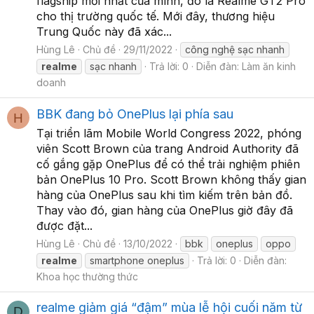
flagship mới nhất của mình, đó là Realme GT2 Pro
cho thị trường quốc tế. Mới đây, thương hiệu
Trung Quốc này đã xác...
Hùng Lê
Chủ đề
29/11/2022
công nghệ sạc nhanh
realme
sạc nhanh
Trả lời: 0
Diễn đàn:
Làm ăn kinh
doanh
BBK đang bỏ OnePlus lại phía sau
H
Tại triển lãm Mobile World Congress 2022, phóng
viên Scott Brown của trang Android Authority đã
cố gắng gặp OnePlus để có thể trải nghiệm phiên
bản OnePlus 10 Pro. Scott Brown không thấy gian
hàng của OnePlus sau khi tìm kiếm trên bản đồ.
Thay vào đó, gian hàng của OnePlus giờ đây đã
được đặt...
Hùng Lê
Chủ đề
13/10/2022
bbk
oneplus
oppo
realme
smartphone oneplus
Trả lời: 0
Diễn đàn:
Khoa học thường thức
realme giảm giá “đậm” mùa lễ hội cuối năm từ
D