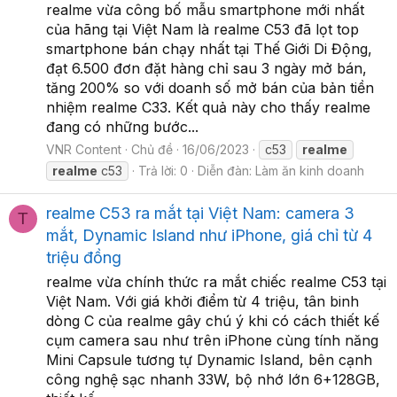
realme vừa công bố mẫu smartphone mới nhất
của hãng tại Việt Nam là realme C53 đã lọt top
smartphone bán chạy nhất tại Thế Giới Di Động,
đạt 6.500 đơn đặt hàng chỉ sau 3 ngày mở bán,
tăng 200% so với doanh số mở bán của bản tiền
nhiệm realme C33. Kết quả này cho thấy realme
đang có những bước...
VNR Content
Chủ đề
16/06/2023
c53
realme
realme
c53
Trả lời: 0
Diễn đàn:
Làm ăn kinh doanh
realme C53 ra mắt tại Việt Nam: camera 3
T
mắt, Dynamic Island như iPhone, giá chỉ từ 4
triệu đồng
realme vừa chính thức ra mắt chiếc realme C53 tại
Việt Nam. Với giá khởi điểm từ 4 triệu, tân binh
dòng C của realme gây chú ý khi có cách thiết kế
cụm camera sau như trên iPhone cùng tính năng
Mini Capsule tương tự Dynamic Island, bên cạnh
công nghệ sạc nhanh 33W, bộ nhớ lớn 6+128GB,