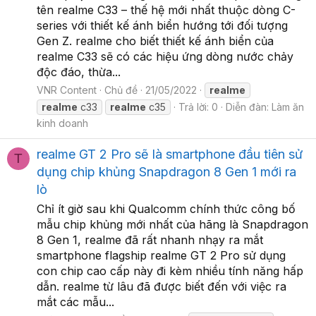
tên realme C33 – thế hệ mới nhất thuộc dòng C-
series với thiết kế ánh biển hướng tới đối tượng
Gen Z. realme cho biết thiết kế ánh biển của
realme C33 sẽ có các hiệu ứng dòng nước chảy
độc đáo, thừa...
VNR Content
Chủ đề
21/05/2022
realme
realme
c33
realme
c35
Trả lời: 0
Diễn đàn:
Làm ăn
kinh doanh
realme GT 2 Pro sẽ là smartphone đầu tiên sử
T
dụng chip khủng Snapdragon 8 Gen 1 mới ra
lò
Chỉ ít giờ sau khi Qualcomm chính thức công bố
mẫu chip khủng mới nhất của hãng là Snapdragon
8 Gen 1, realme đã rất nhanh nhạy ra mắt
smartphone flagship realme GT 2 Pro sử dụng
con chip cao cấp này đi kèm nhiều tính năng hấp
dẫn. realme từ lâu đã được biết đến với việc ra
mắt các mẫu...