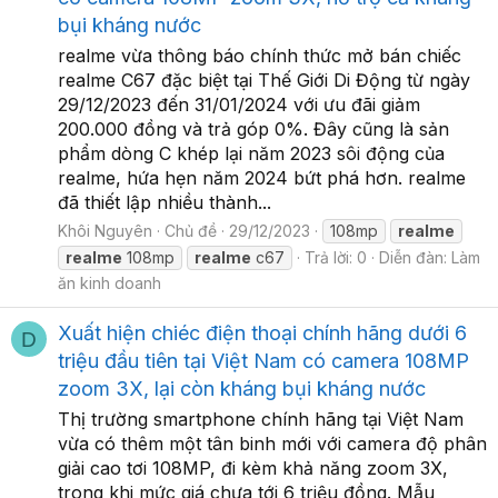
bụi kháng nước
realme vừa thông báo chính thức mở bán chiếc
realme C67 đặc biệt tại Thế Giới Di Động từ ngày
29/12/2023 đến 31/01/2024 với ưu đãi giảm
200.000 đồng và trả góp 0%. Đây cũng là sản
phẩm dòng C khép lại năm 2023 sôi động của
realme, hứa hẹn năm 2024 bứt phá hơn. realme
đã thiết lập nhiều thành...
Khôi Nguyên
Chủ đề
29/12/2023
108mp
realme
realme
108mp
realme
c67
Trả lời: 0
Diễn đàn:
Làm
ăn kinh doanh
Xuất hiện chiéc điện thoại chính hãng dưới 6
D
triệu đầu tiên tại Việt Nam có camera 108MP
zoom 3X, lại còn kháng bụi kháng nước
Thị trường smartphone chính hãng tại Việt Nam
vừa có thêm một tân binh mới với camera độ phân
giải cao tơi 108MP, đi kèm khả năng zoom 3X,
trong khi mức giá chưa tới 6 triệu đồng. Mẫu