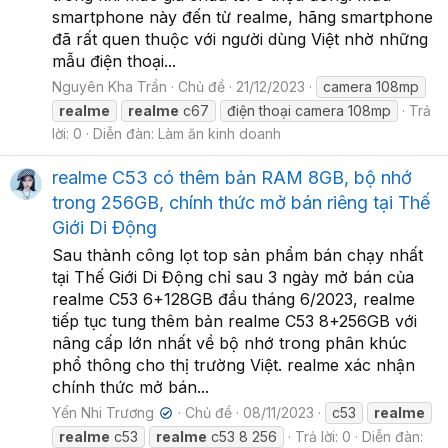
smartphone này đến từ realme, hãng smartphone
đã rất quen thuộc với người dùng Việt nhờ những
mẫu điện thoại...
Nguyên Kha Trần
Chủ đề
21/12/2023
camera 108mp
realme
realme
c67
điện thoại camera 108mp
Trả
lời: 0
Diễn đàn:
Làm ăn kinh doanh
realme C53 có thêm bản RAM 8GB, bộ nhớ
trong 256GB, chính thức mở bán riêng tại Thế
Giới Di Động
Sau thành công lọt top sản phẩm bán chạy nhất
tại Thế Giới Di Động chỉ sau 3 ngày mở bán của
realme C53 6+128GB đầu tháng 6/2023, realme
tiếp tục tung thêm bản realme C53 8+256GB với
nâng cấp lớn nhất về bộ nhớ trong phân khúc
phổ thông cho thị trường Việt. realme xác nhận
chính thức mở bán...
Yến Nhi Trương
Chủ đề
08/11/2023
c53
realme
✔
realme
c53
realme
c53 8 256
Trả lời: 0
Diễn đàn: