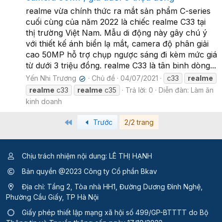
realme vừa chính thức ra mắt sản phẩm C-series
cuối cùng của năm 2022 là chiếc realme C33 tại
thị trường Việt Nam. Mẫu di động này gây chú ý
với thiết kế ánh biển lạ mắt, camera độ phân giải
cao 50MP hỗ trợ chụp ngược sáng đi kèm mức giá
từ dưới 3 triệu đồng. realme C33 là tân binh dòng...
Yến Nhi Trương
Chủ đề
04/07/2021
c33
realme
✔
realme
c33
realme
c35
Trả lời: 0
Diễn đàn:
Làm ăn
kinh doanh
First
Trước
2/2 trang
Chịu trách nhiệm nội dung: LÊ THỊ HẠNH
Bản quyền @2023 Công ty Cổ phần Bkav
Địa chỉ: Tầng 2, Tòa nhà HH1, Đường Dương Đình Nghệ,
Phường Cầu Giấy, TP Hà Nội
Giấy phép thiết lập mạng xã hội số 499/GP-BTTTT
do Bộ