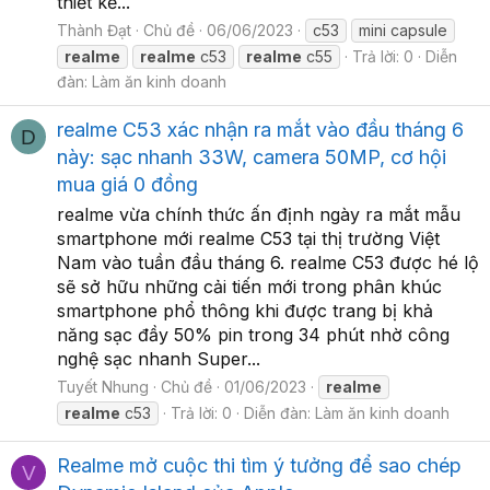
thiết kế...
Thành Đạt
Chủ đề
06/06/2023
c53
mini capsule
realme
realme
c53
realme
c55
Trả lời: 0
Diễn
đàn:
Làm ăn kinh doanh
realme C53 xác nhận ra mắt vào đầu tháng 6
D
này: sạc nhanh 33W, camera 50MP, cơ hội
mua giá 0 đồng
realme vừa chính thức ấn định ngày ra mắt mẫu
smartphone mới realme C53 tại thị trường Việt
Nam vào tuần đầu tháng 6. realme C53 được hé lộ
sẽ sở hữu những cải tiến mới trong phân khúc
smartphone phổ thông khi được trang bị khả
năng sạc đầy 50% pin trong 34 phút nhờ công
nghệ sạc nhanh Super...
Tuyết Nhung
Chủ đề
01/06/2023
realme
realme
c53
Trả lời: 0
Diễn đàn:
Làm ăn kinh doanh
Realme mở cuộc thi tìm ý tưởng để sao chép
V