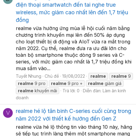
điện thoại smartwatch đến tai nghe true
wireless, mức giảm cao nhất lên đến 1,7 triệu
đồng
realme vừa hưởng ứng mùa lễ hội cuối năm bằng
chương trình khuyến mại lên đến 50% áp dụng
cho loạt thiết bị di động và AIoT vừa ra mắt trong
năm 2022. Cụ thể, realme đưa ra ưu đãi lớn cho
toàn bộ smartphone thuộc dòng 9 series và C-
series, với mức giảm cao nhất là 1,7 triệu đồng khi
mua sắm vào...
Tuyết Nhung
Chủ đề
19/08/2022
realme
realme
9
realme
9 pro
realme
9 pro +
realme
giảm giá
realme
khuyến mãi
Trả lời: 0
Diễn đàn:
Làm ăn kinh
doanh
realme hé lộ tân binh C-series cuối cùng trong
V
năm 2022 với thiết kế hướng đến Gen Z
realme vừa hé lộ thông tin vào tháng 10 này, hãng
sẽ tiếp tục trình làng thêm một smartphone mang