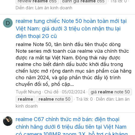
review
realme
c65
đánh giá
realme
c65
Trả lời: 0
Diễn đàn:
Làm ăn kinh doanh
realme tung chiếc Note 50 hoàn toàn mới tại
D
Việt Nam: giá dưới 3 triệu còn nhận thu lại
điện thoại 2G cũ
realme Note 50, tân binh đầu tiên thuộc dòng
Note series mới toanh của realme vừa chính thức
được ra mắt tại Việt Nam. Động thái này được
realme cho biết đánh dấu bước khởi đầu trong
chiến lược mở rộng danh mục sản phẩm của hãng
cho năm 2024, và góp phần thúc đẩy lộ trình
chuyển đổi số, phổ cập...
Tuyết Nhung
Chủ đề
05/02/2024
giá
realme
note 50
realme
realme
note 50
Trả lời: 0
Diễn đàn:
Làm ăn
kinh doanh
realme C67 chính thức mở bán: điện thoại
chính hãng dưới 6 triệu đầu tiên tại Việt Nam
có camera 108MP zoom 3X, hỗ trợ cả kháng