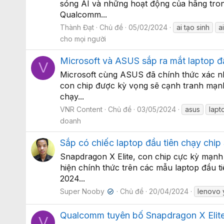
sóng AI và những hoạt động của hãng tron
Qualcomm...
Thành Đạt
Chủ đề
05/02/2024
ai tạo sinh
ai
cho mọi người
Microsoft và ASUS sắp ra mắt laptop đầ
V
Microsoft cùng ASUS đã chính thức xác nhậ
con chip được kỳ vọng sẽ cạnh tranh mạnh 
chạy...
VNR Content
Chủ đề
03/05/2024
asus
lap
doanh
Sắp có chiếc laptop đầu tiên chạy chip
Snapdragon X Elite, con chip cực kỳ mạnh
hiện chính thức trên các mẫu laptop đầu t
2024...
Super Nooby
Chủ đề
20/04/2024
lenovo 
✔
Qualcomm tuyên bố Snapdragon X Elite
V