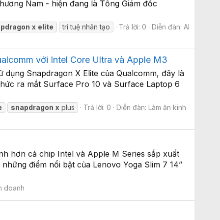
 Phương Nam - hiện đang là Tổng Giám đốc
apdragon
x
elite
trí tuệ nhân tạo
Trả lời: 0
Diễn đàn:
AI
ualcomm với Intel Core Ultra và Apple M3
sử dụng Snapdragon X Elite của Qualcomm, đây là
thức ra mắt Surface Pro 10 và Surface Laptop 6
e
snapdragon
x
plus
Trả lời: 0
Diễn đàn:
Làm ăn kinh
 hơn cả chip Intel và Apple M Series sắp xuất
à những điểm nổi bật của Lenovo Yoga Slim 7 14”
h doanh