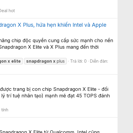
Deal hot
ragon X Plus, hứa hẹn khiến Intel và Apple
nh hãng chip độc quyền cung cấp sức mạnh cho nền
Snapdragon X Elite và X Plus mang đến thời
gon
x
elite
snapdragon
x
plus
Trả lời: 0
Diễn đàn:
được trang bị con chip Snapdragon X Elite - đối
ử lý trí tuệ nhân tạo) mạnh mẽ đạt 45 TOPS đánh
 tính
Snapdragon X Elite từ Qualcomm, Intel cũng