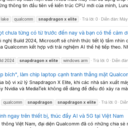
ng thông tin đầu tiên về kiến trúc CPU mới của mình, Luna
 lake
qualcomm
snapdragon
x
elite
Trả lời: 0
Diễn đàn:
Máy 
t chưa từng có từ trước đến nay và bạn có thể cảm ơ
i nghị Build 2024, Microsoft sẽ chính thức tiết lộ tầm nh
Qualcomm kết hợp với trải nghiệm AI thế hệ tiếp theo. Nh
ild 2024
snapdragon
x
elite
windows arm
Trả lời: 0
Diễn đà
p bích", làm chip laptop cạnh tranh thẳng mặt Qualc
ộ vi xử lý Snapdragon X Elite, khi các nhà sản xuất máy 
ấy Nvidia và MediaTek không dễ dàng để điều đó xảy ra m
qualcomm
snapdragon
snapdragon
x
elite
Trả lời: 0
Diễ
nh ngay trên thiết bị, thúc đẩy AI và 5G tại Việt Nam
n thông Việt Nam, đại diện Qualcomm đã có những chia sẻ 