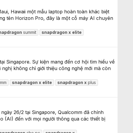
aui, Hawaii một mẫu laptop hoàn toàn khác biệt
Mang tên Horizon Pro, đây là một cỗ máy AI chuyên
napdragon
summit
snapdragon
x
elite
i Singapore. Sự kiện mang đến cơ hội tìm hiểu về
i nghị không chỉ giới thiệu công nghệ mới mà còn
omm
snapdragon
x
elite
snapdragon
x
plus
 ngày 26/2 tại Singapore, Qualcomm đã chính
 (AI) đến với mọi người thông qua các thiết bị
snapdragon
cho pc
snapdragon
x