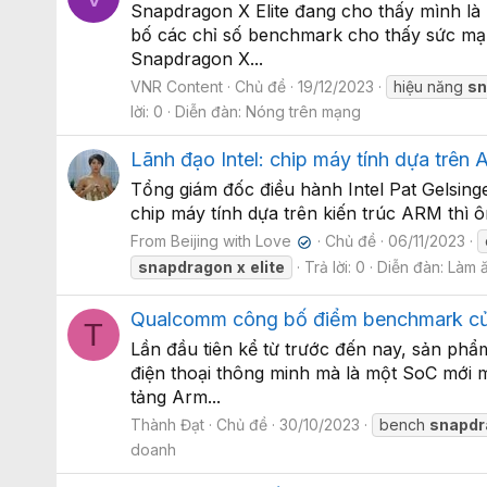
Snapdragon X Elite đang cho thấy mình là
bố các chỉ số benchmark cho thấy sức mạn
Snapdragon X...
VNR Content
Chủ đề
19/12/2023
hiệu năng
sn
lời: 0
Diễn đàn:
Nóng trên mạng
Lãnh đạo Intel: chip máy tính dựa trên
Tổng giám đốc điều hành Intel Pat Gelsinge
chip máy tính dựa trên kiến trúc ARM thì 
From Beijing with Love
Chủ đề
06/11/2023
✔
snapdragon
x
elite
Trả lời: 0
Diễn đàn:
Làm 
Qualcomm công bố điểm benchmark của l
T
Lần đầu tiên kể từ trước đến nay, sản ph
điện thoại thông minh mà là một SoC mới 
tảng Arm...
Thành Đạt
Chủ đề
30/10/2023
bench
snapdr
doanh