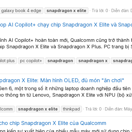
galaxy book 4 edge
snapdragon
x
elite
Trả lời: 0
Diễn đàn:
p AI Copilot+ chạy chip Snapdragon X Elite và Snapd
áy tính AI Copilot+ hoàn toàn mới, Qualcomm cũng trở thà
hip Snapdragon X Elite và Snapdragon X Plus. PC trang bị 
lot plus
pc copilot+
snapdragon
snapdragon
x
snapdra
pdragon X Elite: Màn hình OLED, đủ món "ăn chơi"
Gen 6, một trong số ít những laptop doanh nghiệp đầu tiên 
eo thông tin từ Lenovo, Snapdragon X Elite với NPU (bộ x
alcomm
snapdragon
x
elite
thinkpad
Trả lời: 0
Diễn đàn:
Máy
h cho chip Snapdragon X Elite của Qualcomm
ng kiến sự xuất hiện của nhiều mẫu máy mới sử dụng chip 