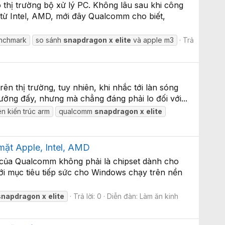
thị trường bộ xử lý PC. Không lâu sau khi công
từ Intel, AMD, mới đây Qualcomm cho biết,
nchmark
so sánh
snapdragon
x
elite
và apple m3
Trả
ên thị trường, tuy nhiên, khi nhắc tới làn sóng
ưởng đấy, nhưng mà chẳng đáng phải lo đối với...
ên kiến trúc arm
qualcomm
snapdragon
x
elite
mặt Apple, Intel, AMD
3 của Qualcomm không phải là chipset dành cho
ới mục tiêu tiếp sức cho Windows chạy trên nền
snapdragon
x
elite
Trả lời: 0
Diễn đàn:
Làm ăn kinh