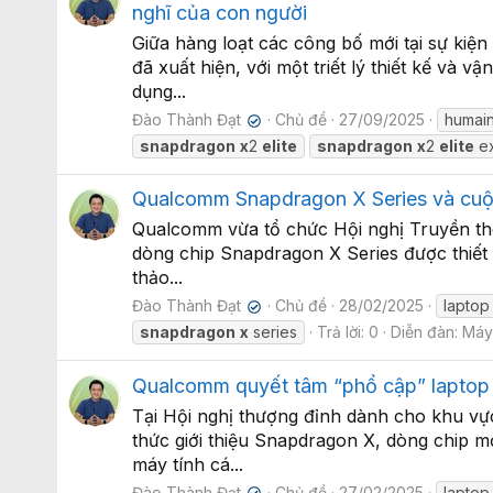
nghĩ của con người
Giữa hàng loạt các công bố mới tại sự ki
đã xuất hiện, với một triết lý thiết kế v
dụng...
Đào Thành Đạt
Chủ đề
27/09/2025
humai
✔
snapdragon
x
2
elite
snapdragon
x
2
elite
ex
Qualcomm Snapdragon X Series và cuộc 
Qualcomm vừa tổ chức Hội nghị Truyền thô
dòng chip Snapdragon X Series được thiết 
thảo...
Đào Thành Đạt
Chủ đề
28/02/2025
laptop
✔
snapdragon
x
series
Trả lời: 0
Diễn đàn:
Máy 
Qualcomm quyết tâm “phổ cập” laptop 
Tại Hội nghị thượng đỉnh dành cho khu v
thức giới thiệu Snapdragon X, dòng chip mớ
máy tính cá...
Đào Thành Đạt
Chủ đề
27/02/2025
laptop 