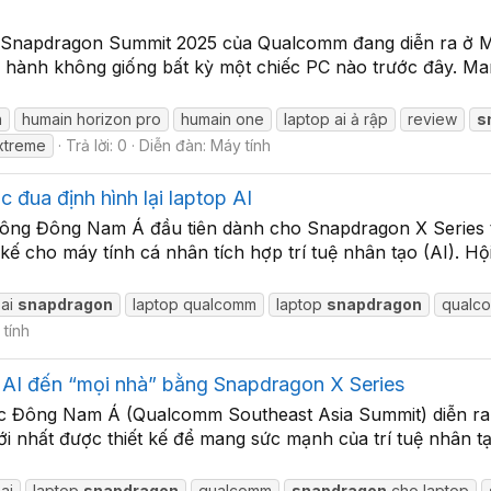
ện Snapdragon Summit 2025 của Qualcomm đang diễn ra ở M
à vận hành không giống bất kỳ một chiếc PC nào trước đây. 
n
humain horizon pro
humain one
laptop ai ả rập
review
s
treme
Trả lời: 0
Diễn đàn:
Máy tính
đua định hình lại laptop AI
ng Đông Nam Á đầu tiên dành cho Snapdragon X Series tạ
kế cho máy tính cá nhân tích hợp trí tuệ nhân tạo (AI). Hộ
 ai
snapdragon
laptop qualcomm
laptop
snapdragon
qualc
tính
AI đến “mọi nhà” bằng Snapdragon X Series
ực Đông Nam Á (Qualcomm Southeast Asia Summit) diễn ra
i nhất được thiết kế để mang sức mạnh của trí tuệ nhân tạo
ai
laptop
snapdragon
qualcomm
snapdragon
cho laptop