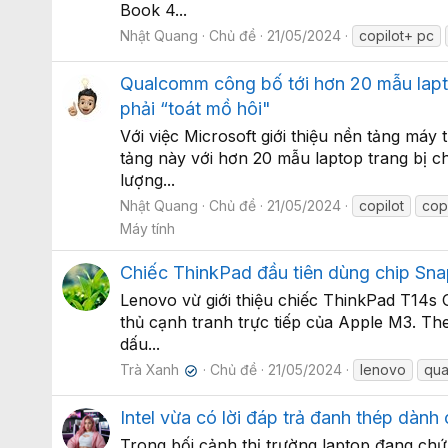
Book 4...
Nhật Quang
Chủ đề
21/05/2024
copilot+ pc
Qualcomm công bố tới hơn 20 mẫu lapto
phải “toát mồ hôi"
Với việc Microsoft giới thiệu nền tảng m
tảng này với hơn 20 mẫu laptop trang bị c
lượng...
Nhật Quang
Chủ đề
21/05/2024
copilot
copi
Máy tính
Chiếc ThinkPad đầu tiên dùng chip Sna
Lenovo vừ giới thiệu chiếc ThinkPad T14s 
thủ cạnh tranh trực tiếp của Apple M3. Th
dấu...
Trà Xanh
Chủ đề
21/05/2024
lenovo
qu
✔
Intel vừa có lời đáp trả đanh thép dàn
Trong bối cảnh thị trường laptop đang chứ