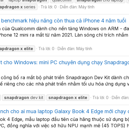
apdragon
x
series
Trả lời: 0
Diễn đàn:
Máy tính
, benchmark hiệu năng còn thua cả iPhone 4 năm tuổi
ẹn của Qualcomm dành cho nền tảng Windows on ARM - đan
iPhone 12 mini ra mắt từ năm 2021. Làn sóng chỉ trích nh
apdragon
x
elite
Trả lời: 0
Diễn đàn:
Máy tính
cho Windows: mini PC chuyên dụng chạy Snapdragon 
a công bố ra mắt bộ phát triển Snapdragon Dev Kit dành c
kế riêng cho các nhà phát triển nhằm tối ưu hóa ứng dụng v
snapdragon
dev kit
snapdragon
x
elite
Trả lời: 0
Diễn đàn
inch cho ai mua laptop Galaxy Book 4 Edge mới chạy 
k 4 Edge, mẫu laptop đầu tiên của hãng thuộc sử dụng bộ 
C, đồng nghĩa với việc sở hữu NPU mạnh mẽ (45 TOPS) hỗ 