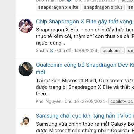
✔
snapdragon
x
elite
snapdragon
x
plus
sn
Chip Snapdragon X Elite gây thất vọng
Snapdragon X Elite - con chip đầy hứa h
thực tế kém cỏi, thậm chí còn thua xa cả 
người dùng...
Sasha
Chủ đề
14/06/2024
qualcomm
sn
✔
Qualcomm công bố Snapdragon Dev Kit 
mới
Tại sự kiện Microsoft Build, Qualcomm vừ
được trang bị Snapdragon X Elite và thiết 
theo...
Khôi Nguyên
Chủ đề
22/05/2024
copilot+ pc
Samsung chơi cực lớn, tặng hẳn TV 50 
Samsung vừa chính thức ra mắt Galaxy Boo
được Microsoft cấp chứng nhận Copilot+ P