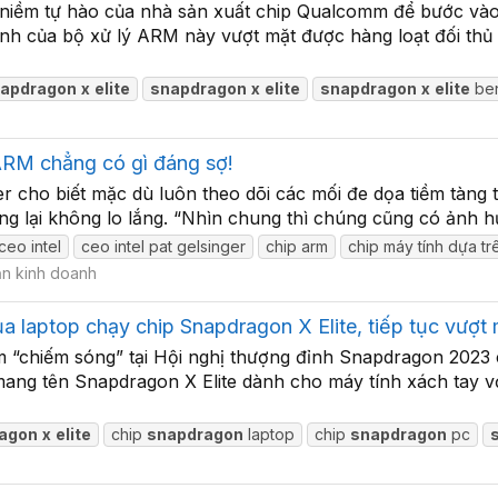
 niềm tự hào của nhà sản xuất chip Qualcomm để bước vào 
h của bộ xử lý ARM này vượt mặt được hàng loạt đối thủ 
apdragon
x
elite
snapdragon
x
elite
snapdragon
x
elite
be
 ARM chẳng có gì đáng sợ!
r cho biết mặc dù luôn theo dõi các mối đe dọa tiềm tàng tr
ông lại không lo lắng. “Nhìn chung thì chúng cũng có ảnh h
ceo intel
ceo intel pat gelsinger
chip arm
chip máy tính dựa tr
ăn kinh doanh
aptop chạy chip Snapdragon X Elite, tiếp tục vượt 
ẩm “chiếm sóng” tại Hội nghị thượng đỉnh Snapdragon 202
mang tên Snapdragon X Elite dành cho máy tính xách tay v
agon
x
elite
chip
snapdragon
laptop
chip
snapdragon
pc