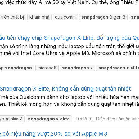
g việc thúc đẩy AI và 5G tại Việt Nam. Cụ thể, ông Thiều
 trên thiết bị
khám phá
qualcomm
snapdragon
8 gen 3
sn
u tiên chạy chip Snapdragon X Elite, đối trọng của Q
n sẽ trình làng những mẫu laptop đầu tiên trên thế giới 
mẽ với Intel Core Ultra và Apple M3. Microsoft sẽ chính 
top
snapdragon
microsoft
snapdragon
x
snapdragon
x
elit
 Snapdragon X Elite, không cần dùng quạt tản nhiệt
 mẽ của Qualcomm dành cho laptop với nhiều hứa hẹn mạnh
iên. Thiết kế mỏng hơn và không cần dùng quạt tản nhiệt l
yoga slim 7
snapdragon
x
elite
Trả lời: 0
Diễn đàn:
Làm ăn kin
 có hiệu năng vượt 20% so với Apple M3