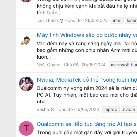
không chịu kém cạnh khi bắt đầu hé lộ nhữ
tính toán...
Lan Thanh
Chủ đề
21/05/2024
intel
lunar
✔
Máy tính Windows sắp có bước nhảy vọ
Vào đêm nay và rạng sáng ngày mai, tại hộ
bao gồm những con chip nhân Arm mới của 
luôn...
Nhật Quang
Chủ đề
20/05/2024
microsoft bu
Nvidia, MediaTek có thể "song kiếm hợ
Qualcomm hy vọng năm 2024 sẽ là năm của b
PC AI. Tuy nhiên, một báo cáo mới cho th
nhà...
Sasha
Chủ đề
16/05/2024
laptop
nvidia
✔
Qualcomm sẽ tiếp tục tăng tốc AI tạo si
T
Trong buổi gặp mặt gần đây với giới truyề