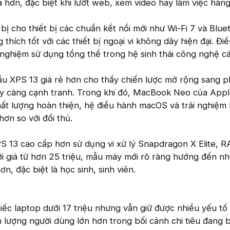
 hơn, đặc biệt khi lướt web, xem video hay làm việc hàng
bị cho thiết bị các chuẩn kết nối mới như Wi-Fi 7 và Blue
hích tốt với các thiết bị ngoại vi không dây hiện đại. Đi
nghiệm sử dụng tổng thể trong hệ sinh thái công nghệ c
ẫu XPS 13 giá rẻ hơn cho thấy chiến lược mở rộng sang 
ày càng cạnh tranh. Trong khi đó, MacBook Neo của App
ất lượng hoàn thiện, hệ điều hành macOS và trải nghiệm
ơn so với đối thủ.
PS 13 cao cấp hơn sử dụng vi xử lý Snapdragon X Elite, 
i giá từ hơn 25 triệu, mẫu máy mới rõ ràng hướng đến n
, đặc biệt là học sinh, sinh viên.
iếc laptop dưới 17 triệu nhưng vẫn giữ được nhiều yếu tố
n lượng người dùng lớn hơn trong bối cảnh chi tiêu đang b