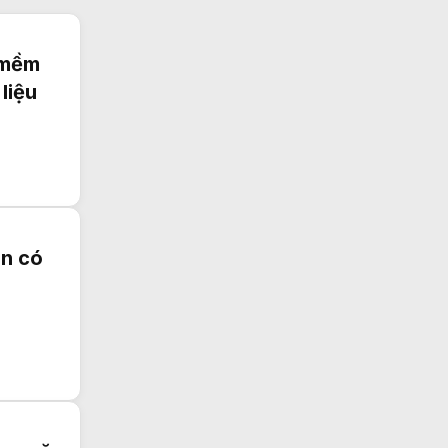
n mềm
liệu
ên có