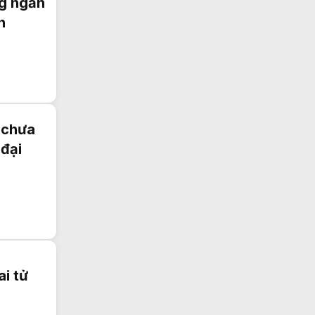
ng ngăn
n
 chưa
 đại
i tử