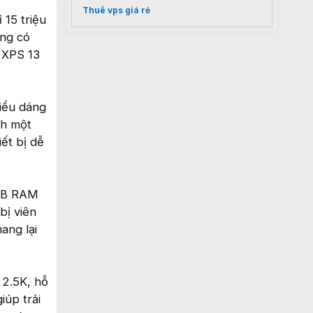
Thuê vps giá rẻ
 15 triệu
ông có
n XPS 13
kiểu dáng
nh một
ết bị dễ
8GB RAM
bị viên
ang lại
 2.5K, hỗ
iúp trải