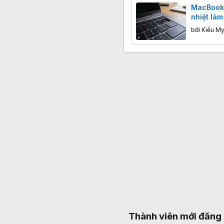
MacBook
nhiệt làm
giá thay
bởi
Kiều My
hết bảo 
Thành viên mới đăng