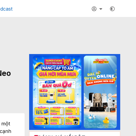
dcast
Neo
: một
 cạnh