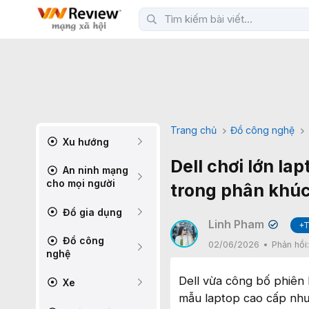
Trang chủ
Đồ công nghệ
Xu hướng
Dell chơi lớn l
An ninh mạng
cho mọi người
trong phân khú
Đồ gia dụng
Linh Pham
+T
✔
Đồ công
02/06/2026
Phản hồi
nghệ
Dell vừa công bố phiên 
Xe
mẫu laptop cao cấp như