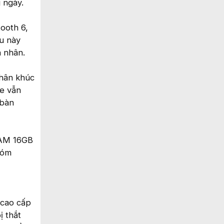
 ngày.
tooth 6,
ều này
á nhân.
phân khúc
le vẫn
 bàn
RAM 16GB
hóm
 cao cấp
ị thắt