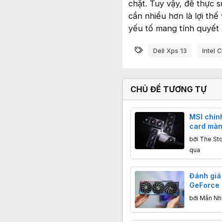
chặt. Tuy vậy, để thực 
cần nhiều hơn là lợi th
yếu tố mang tính quyết 
Từ khóa
Dell Xps 13
Intel 
CHỦ ĐỀ TƯƠNG TỰ
MSI chính
card màn
20%
bởi
The St
qua
Đánh giá
GeForce 
OC 8GB-V:
bởi
Mẫn Nh
chiến gam
dư dả