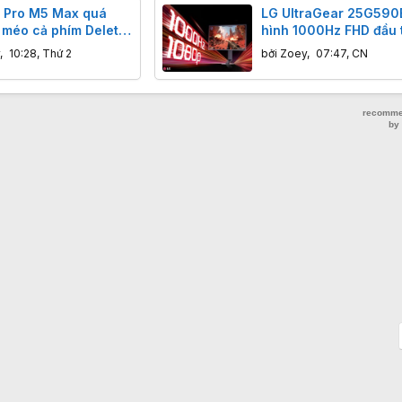
 Pro M5 Max quá
LG UltraGear 25G590
 méo cả phím Delete,
hình 1000Hz FHD đầu t
 thế gần 900 USD nếu
1000 USD
,
10:28, Thứ 2
bởi
Zoey
,
07:47, CN
hành