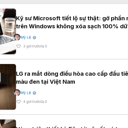
Kỹ sư Microsoft tiết lộ sự thật: gỡ phầ
trên Windows không xóa sạch 100% dữ 
Mỹ Lệ
✔
3 giờ trước
0
LG ra mắt dòng điều hòa cao cấp đầu ti
màu đen tại Việt Nam
Mỹ Lệ
✔
4 giờ trước
0