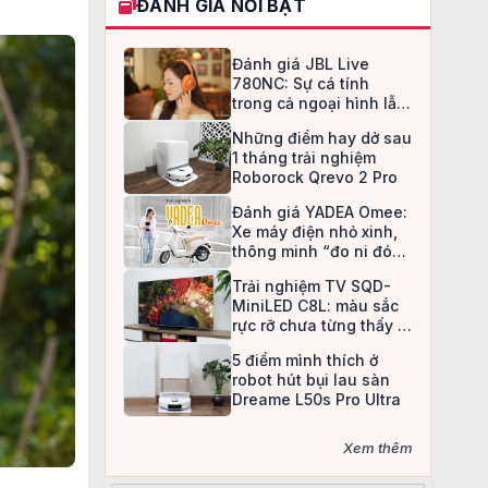
ĐÁNH GIÁ NỔI BẬT
Đánh giá JBL Live
780NC: Sự cá tính
trong cả ngoại hình lẫn
chất âm
Những điểm hay dở sau
1 tháng trải nghiệm
Roborock Qrevo 2 Pro
Đánh giá YADEA Omee:
Xe máy điện nhỏ xinh,
thông minh “đo ni đóng
giày” cho nữ sinh
Trải nghiệm TV SQD-
MiniLED C8L: màu sắc
rực rỡ chưa từng thấy ở
TV LCD
5 điểm mình thích ở
robot hút bụi lau sàn
Dreame L50s Pro Ultra
Xem thêm