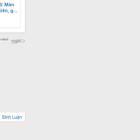
B: Màn
iên, giá
Bình Luận