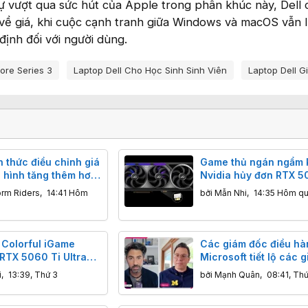
sự vượt qua sức hút của Apple trong phân khúc này, Dell 
ế về giá, khi cuộc cạnh tranh giữa Windows và macOS vẫn l
định đối với người dùng.
Core Series 3
Laptop Dell Cho Học Sinh Sinh Viên
Laptop Dell G
 thức điều chỉnh giá
Game thủ ngán ngẩm 
 hình tăng thêm hơn
Nvidia hủy đơn RTX 5
Asus nâng giá sau kh
orm Riders
,
14:41 Hôm
bởi
Mẫn Nhi
,
14:35 Hôm q
đã thanh toán
 Colorful iGame
Các giám đốc điều hà
RTX 5060 Ti Ultra
Microsoft tiết lộ các g
 thiết kế nổi bật,
tối ưu hóa Windows 11
i
,
13:39, Thứ 3
bởi
Mạnh Quân
,
08:41, Thứ
e 2K tốt, tản nhiệt