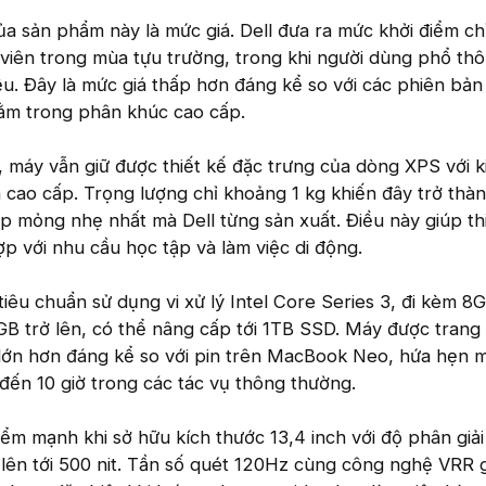
a sản phẩm này là mức giá. Dell đưa ra mức khởi điểm chỉ
 viên trong mùa tựu trường, trong khi người dùng phổ th
riệu. Đây là mức giá thấp hơn đáng kể so với các phiên bả
ằm trong phân khúc cao cấp.
, máy vẫn giữ được thiết kế đặc trưng của dòng XPS với 
cao cấp. Trọng lượng chỉ khoảng 1 kg khiến đây trở thà
p mỏng nhẹ nhất mà Dell từng sản xuất. Điều này giúp thi
 với nhu cầu học tập và làm việc di động.
tiêu chuẩn sử dụng vi xử lý Intel Core Series 3, đi kèm 
B trở lên, có thể nâng cấp tới 1TB SSD. Máy được trang 
lớn hơn đáng kể so với pin trên MacBook Neo, hứa hẹn m
 đến 10 giờ trong các tác vụ thông thường.
ểm mạnh khi sở hữu kích thước 13,4 inch với độ phân giải
ên tới 500 nit. Tần số quét 120Hz cùng công nghệ VRR g