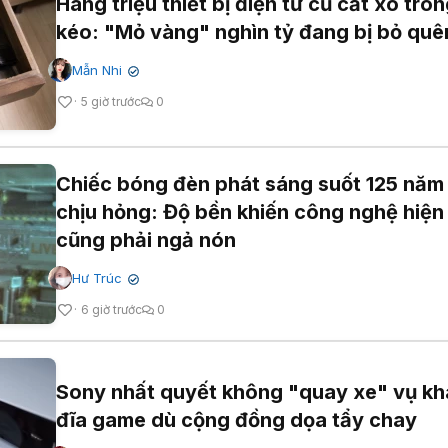
Hàng triệu thiết bị điện tử cũ cất xó tro
kéo: "Mỏ vàng" nghìn tỷ đang bị bỏ quê
Mẫn Nhi
✔
5 giờ trước
0
Chiếc bóng đèn phát sáng suốt 125 năm
chịu hỏng: Độ bền khiến công nghệ hiện
cũng phải ngả nón
Hư Trúc
✔
6 giờ trước
0
Sony nhất quyết không "quay xe" vụ kha
đĩa game dù cộng đồng dọa tẩy chay