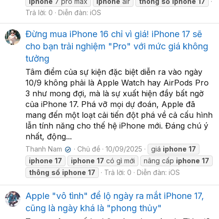
iphone
7 pro max
iphone
air
thông
số
iphone
17
Trả lời: 0
Diễn đàn:
iOS
Đừng mua iPhone 16 chỉ vì giá! iPhone 17 sẽ
cho bạn trải nghiệm "Pro" với mức giá không
tưởng
Tâm điểm của sự kiện đặc biệt diễn ra vào ngày
10/9 không phải là Apple Watch hay AirPods Pro
3 như mong đợi, mà là sự xuất hiện đầy bất ngờ
của iPhone 17. Phá vỡ mọi dự đoán, Apple đã
mang đến một loạt cải tiến đột phá về cả cấu hình
lẫn tính năng cho thế hệ iPhone mới. Đáng chú ý
nhất, động...
Thanh Nam
Chủ đề
10/09/2025
giá
iphone
17
✔
iphone
17
iphone
17
có gì mới
nâng cấp
iphone
17
thông
số
iphone
17
Trả lời: 0
Diễn đàn:
iOS
Apple "vô tình" để lộ ngày ra mắt iPhone 17,
cũng là ngày khá là "phong thủy"