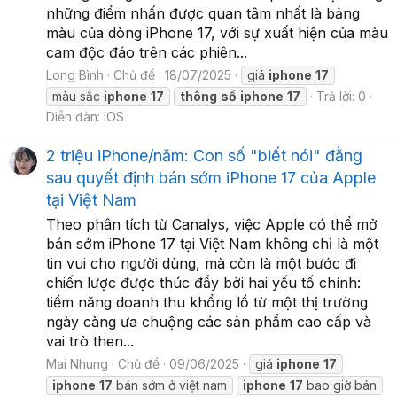
những điểm nhấn được quan tâm nhất là bảng
màu của dòng iPhone 17, với sự xuất hiện của màu
cam độc đáo trên các phiên...
Long Bình
Chủ đề
18/07/2025
giá
iphone
17
màu sắc
iphone
17
thông
số
iphone
17
Trả lời: 0
Diễn đàn:
iOS
2 triệu iPhone/năm: Con số "biết nói" đằng
sau quyết định bán sớm iPhone 17 của Apple
tại Việt Nam
Theo phân tích từ Canalys, việc Apple có thể mở
bán sớm iPhone 17 tại Việt Nam không chỉ là một
tin vui cho người dùng, mà còn là một bước đi
chiến lược được thúc đẩy bởi hai yếu tố chính:
tiềm năng doanh thu khổng lồ từ một thị trường
ngày càng ưa chuộng các sản phẩm cao cấp và
vai trò then...
Mai Nhung
Chủ đề
09/06/2025
giá
iphone
17
iphone
17
bán sớm ở việt nam
iphone
17
bao giờ bán