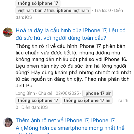
thông
số
iphone
17
việt nam bán 2 triệu
iphone
một năm
Trả lời: 0
Diễn
đàn:
iOS
Hoá ra đây là cấu hình của iPhone 17, liệu có
đủ sức hút với người dùng toàn cầu?
Thông tin rò rỉ về cấu hình iPhone 17 phiên bản
tiêu chuẩn vừa được tiết lộ, nhưng dường như
không mang đến nhiều đột phá so với iPhone 16.
Liệu phiên bản này có đủ sức làm hài lòng người
dùng? Hãy cùng khám phá những chi tiết mới nhất
từ các nguồn tin đáng tin cậy. Theo nhà phân tích
Jeff Pu...
Long Bình
Chủ đề
02/06/2025
iphone
17
air
thông
số
iphone
17
thông
số
iphone
17
air
Trả lời:
0
Diễn đàn:
iOS
Thêm ảnh rõ nét về iPhone 17, iPhone 17
Air,Mỏng hơn cả smartphone mỏng nhất thế