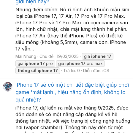
giới hiện nay?
Những điểm chính: Rò rỉ hình ảnh khuôn mẫu kim
loại của iPhone 17, 17 Air, 17 Pro và 17 Pro Max.
iPhone 17 Pro và 17 Pro Max có cụm camera sau
lớn, hình chữ nhật, chia mặt lưng thành hai phần.
iPhone 17 Air (thay thế iPhone Plus) có thiết kế
siêu mỏng (khoảng 5,5mm), camera đơn. iPhone
17 vẫn...
Mai Nhung
Chủ đề
19/03/2025
giá
iphone
17
giá
iphone
17
pro
giá
iphone
17
pro max
thông
số
iphone
17
Trả lời: 0
Diễn đàn:
iOS
iPhone 17 sẽ có một chi tiết đặc biệt giúp chơi
game 'mát lạnh', hiệu năng ổn định, không lo
quá nhiệt?
iPhone 17, dự kiến ra mắt vào tháng 9/2025, được
đồn đoán sẽ có một nâng cấp đáng kể về hệ
thống tản nhiệt, với việc trang bị công nghệ buồng
hơi (vapor chamber). Thông tin này đến từ một