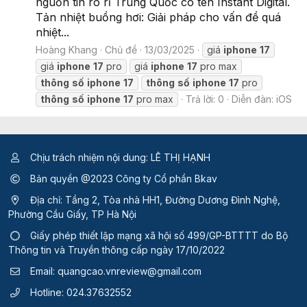
nguồn tin rò rỉ Trung Quốc có tên Instant Digital.
Tản nhiệt buồng hơi: Giải pháp cho vấn đề quá
nhiệt...
Hoàng Khang
Chủ đề
13/03/2025
giá
iphone
17
giá
iphone
17
pro
giá
iphone
17
pro max
thông
số
iphone
17
thông
số
iphone
17
pro
thông
số
iphone
17
pro max
Trả lời: 0
Diễn đàn:
iOS
Chịu trách nhiệm nội dung: LÊ THỊ HẠNH
Bản quyền @2023 Công ty Cổ phần Bkav
Địa chỉ: Tầng 2, Tòa nhà HH1, Đường Dương Đình Nghệ,
Phường Cầu Giấy, TP Hà Nội
Giấy phép thiết lập mạng xã hội số 499/GP-BTTTT
do Bộ
Thông tin và Truyền thông cấp ngày 17/10/2022
Email:
quangcao.vnreview@gmail.com
Hotline:
024.37632552