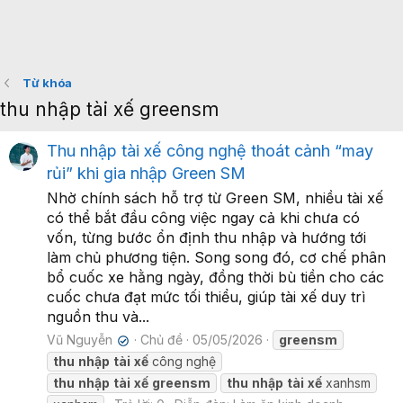
Từ khóa
thu nhập tài xế greensm
Thu nhập tài xế công nghệ thoát cảnh “may
rủi” khi gia nhập Green SM
Nhờ chính sách hỗ trợ từ Green SM, nhiều tài xế
có thể bắt đầu công việc ngay cả khi chưa có
vốn, từng bước ổn định thu nhập và hướng tới
làm chủ phương tiện. Song song đó, cơ chế phân
bổ cuốc xe hằng ngày, đồng thời bù tiền cho các
cuốc chưa đạt mức tối thiểu, giúp tài xế duy trì
nguồn thu và...
Vũ Nguyễn
Chủ đề
05/05/2026
greensm
✔
thu
nhập
tài
xế
công nghệ
thu
nhập
tài
xế
greensm
thu
nhập
tài
xế
xanhsm