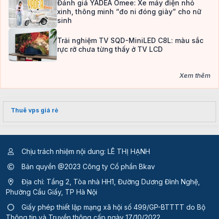
Đánh giá YADEA Omee: Xe máy điện nhỏ
xinh, thông minh “đo ni đóng giày” cho nữ
sinh
Trải nghiệm TV SQD-MiniLED C8L: màu sắc
rực rỡ chưa từng thấy ở TV LCD
Xem thêm
Thuê vps giá rẻ
Chịu trách nhiệm nội dung: LÊ THỊ HẠNH
Bản quyền @2023 Công ty Cổ phần Bkav
Địa chỉ: Tầng 2, Tòa nhà HH1, Đường Dương Đình Nghệ,
Phường Cầu Giấy, TP Hà Nội
Giấy phép thiết lập mạng xã hội số 499/GP-BTTTT
do Bộ
Thông tin và Truyền thông cấp ngày 17/10/2022