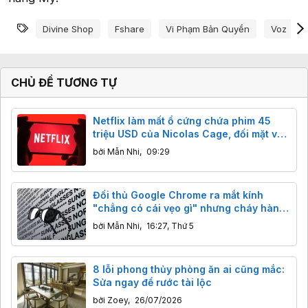
Từ khóa
Divine Shop
Fshare
Vi Phạm Bản Quyền
Voz
CHỦ ĐỀ TƯƠNG TỰ
Netflix làm mất ổ cứng chứa phim 45
triệu USD của Nicolas Cage, đối mặt vụ
kiện 105 triệu USD
bởi
Mẫn Nhi
,
09:29
Đối thủ Google Chrome ra mắt kính
"chẳng có cái vẹo gì" nhưng cháy hàng
ngay lập tức
bởi
Mẫn Nhi
,
16:27, Thứ 5
8 lỗi phong thủy phòng ăn ai cũng mắc:
Sửa ngay để rước tài lộc
bởi
Zoey
,
26/07/2026