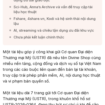
dụng ưu đãi giáo dục​
Sci-Hub, Anna’s Archive và vấn đề truy cập tài
liệu học thuật​
Fshare, 4share.vn, Kodi và hệ sinh thái nội dung
lậu​
AI, streaming và chiêu tận dụng ưu đãi khu vực​
Chưa phải kết luận chính thức​
Một tài liệu góp ý công khai gửi Cơ quan Đại diện
Thương mại Mỹ (USTR) đã nêu tên Divine Shop cùng
nhiều nền tảng, cộng đồng và dịch vụ số tại Việt Nam
trong các cáo buộc liên quan đến bán lại tài khoản,
truy cập trái phép phần mềm, AI, nội dung học thuật
và vi phạm bản quyền số.
Một tài liệu dài 7 trang gửi tới Cơ quan Đại diện
Thương mại Mỹ (USTR), trong khuôn khổ hồ sơ
USTR-2026-0364, đang thu hút sự chú ý khi đề cập