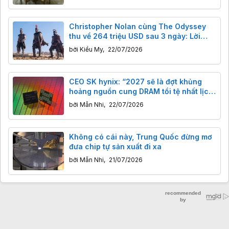
Christopher Nolan cùng The Odyssey
thu về 264 triệu USD sau 3 ngày: Lời
khẳng định của điện ảnh "thủ công"
bởi
Kiều My
,
22/07/2026
giữa thời đại AI
CEO SK hynix: “2027 sẽ là đợt khủng
hoảng nguồn cung DRAM tồi tệ nhất lịch
sử"
bởi
Mẫn Nhi
,
22/07/2026
Không có cái này, Trung Quốc đừng mơ
đưa chip tự sản xuất đi xa
bởi
Mẫn Nhi
,
21/07/2026