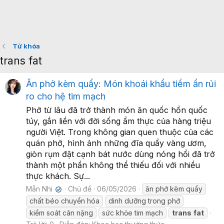
Từ khóa
trans fat
Ăn phở kèm quẩy: Món khoái khẩu tiềm ẩn rủi
ro cho hệ tim mạch
Phở từ lâu đã trở thành món ăn quốc hồn quốc
túy, gắn liền với đời sống ẩm thực của hàng triệu
người Việt. Trong không gian quen thuộc của các
quán phở, hình ảnh những đĩa quẩy vàng ươm,
giòn rụm đặt cạnh bát nước dùng nóng hổi đã trở
thành một phần không thể thiếu đối với nhiều
thực khách. Sự...
Mẫn Nhi
Chủ đề
06/05/2026
ăn phở kèm quẩy
✔
chất béo chuyển hóa
dinh dưỡng trong phở
kiểm soát cân nặng
sức khỏe tim mạch
trans
fat