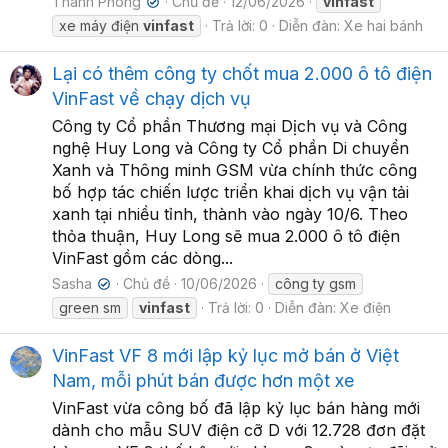
Thanh Phong
Chủ đề
12/06/2026
vinfast
✔
xe máy điện
vinfast
Trả lời: 0
Diễn đàn:
Xe hai bánh
Lại có thêm công ty chốt mua 2.000 ô tô điện
VinFast về chạy dịch vụ
Công ty Cổ phần Thương mại Dịch vụ và Công
nghệ Huy Long và Công ty Cổ phần Di chuyển
Xanh và Thông minh GSM vừa chính thức công
bố hợp tác chiến lược triển khai dịch vụ vận tải
xanh tại nhiều tỉnh, thành vào ngày 10/6. Theo
thỏa thuận, Huy Long sẽ mua 2.000 ô tô điện
VinFast gồm các dòng...
Sasha
Chủ đề
10/06/2026
công ty gsm
✔
green sm
vinfast
Trả lời: 0
Diễn đàn:
Xe điện
VinFast VF 8 mới lập kỷ lục mở bán ở Việt
Nam, mỗi phút bán được hơn một xe
VinFast vừa công bố đã lập kỷ lục bán hàng mới
dành cho mẫu SUV điện cỡ D với 12.728 đơn đặt