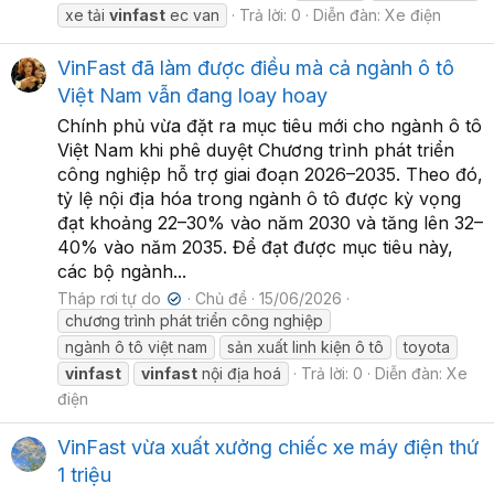
xe tải
vinfast
ec van
Trả lời: 0
Diễn đàn:
Xe điện
VinFast đã làm được điều mà cả ngành ô tô
Việt Nam vẫn đang loay hoay
Chính phủ vừa đặt ra mục tiêu mới cho ngành ô tô
Việt Nam khi phê duyệt Chương trình phát triển
công nghiệp hỗ trợ giai đoạn 2026–2035. Theo đó,
tỷ lệ nội địa hóa trong ngành ô tô được kỳ vọng
đạt khoảng 22–30% vào năm 2030 và tăng lên 32–
40% vào năm 2035. Để đạt được mục tiêu này,
các bộ ngành...
Tháp rơi tự do
Chủ đề
15/06/2026
✔
chương trình phát triển công nghiệp
ngành ô tô việt nam
sản xuất linh kiện ô tô
toyota
vinfast
vinfast
nội địa hoá
Trả lời: 0
Diễn đàn:
Xe
điện
VinFast vừa xuất xưởng chiếc xe máy điện thứ
1 triệu