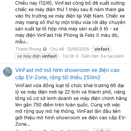
Chiều nay (12/6), VinFast công bố đã xuất xưởng
chiếc xe máy điện thứ 1 triệu sau 8 năm tham gia
vào thị trường xe máy điện tại Việt Nam. Chiếc xe
máy mang số thứ tự một triệu vừa rời dây chuyền
sản xuất tại tổ hợp nhà máy sản xuất ô tô - xe
máy điện VinFast Hải Phòng là Feliz II màu đỏ,
mẫu...
Thanh Phong
Chủ đề
12/06/2026
vinfast
✔
xe máy điện
vinfast
Trả lời: 0
Diễn đàn:
Xe hai bánh
VinFast mở mô hình showroom xe điện cao
cấp EV-Zone, rộng tối thiểu 250m2
VinFast vừa đồng loạt tổ chức khai trương 66 đại
lý xe máy điện mới tại 22 tỉnh và thành phố, nâng
tổng số cơ sở kinh doanh xe máy điện chính hãng
lên gần 750 điểm trên toàn quốc. Cùng với việc
mở rộng quy mô hệ thống, VinFast lần đầu tiên
giới thiệu mô hình showroom xe điện cao cấp EV-
Zone...