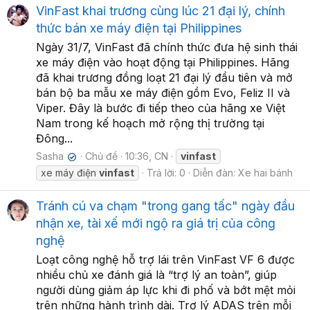
VinFast khai trương cùng lúc 21 đại lý, chính
thức bán xe máy điện tại Philippines
Ngày 31/7, VinFast đã chính thức đưa hệ sinh thái
xe máy điện vào hoạt động tại Philippines. Hãng
đã khai trương đồng loạt 21 đại lý đầu tiên và mở
bán bộ ba mẫu xe máy điện gồm Evo, Feliz II và
Viper. Đây là bước đi tiếp theo của hãng xe Việt
Nam trong kế hoạch mở rộng thị trường tại
Đông...
Sasha
Chủ đề
10:36, CN
vinfast
✔
xe máy điện
vinfast
Trả lời: 0
Diễn đàn:
Xe hai bánh
Tránh cú va chạm "trong gang tấc" ngày đầu
nhận xe, tài xế mới ngộ ra giá trị của công
nghệ
Loạt công nghệ hỗ trợ lái trên VinFast VF 6 được
nhiều chủ xe đánh giá là “trợ lý an toàn”, giúp
người dùng giảm áp lực khi đi phố và bớt mệt mỏi
trên những hành trình dài. Trợ lý ADAS trên mỗi