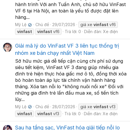
hành trình Với anh Tuấn Anh, chủ sở hữu VinFast
VF 6 tại Hà Nội, an toàn là yếu tố được đặt lên
hàng...
Mỹ Lệ
Chủ đề
29/07/2026
giá xe
vinfast
vf6
✔
vinfast
vinfast
vf6
Trả lời: 0
Diễn đàn:
Xe điện
Giải mã lý do VinFast VF 3 liên tục thống trị
nhóm xe bán chạy nhất Việt Nam
Sở hữu mức giá dễ tiếp cận cùng chi phí sử dụng
siêu tiết kiệm, VinFast VF 3 đang giúp nhiều gia
đình trẻ hiện thực hóa giấc mơ ô tô, đồng thời xóa
bỏ hoàn toàn áp lực tài chính vận hành hàng
tháng. Xóa tan nỗi lo "không nuôi nổi xe" Đối với
những gia đình trẻ lần đầu mua xe, số tiền tích
lũy...
Mỹ Lệ
Chủ đề
28/07/2026
giá xe
vinfast
vf3
✔
vinfast
vinfast
vf3
Trả lời: 0
Diễn đàn:
Xe điện
Sau hạ tầng sạc, VinFast hóa giải tiếp nỗi lo