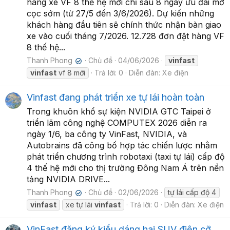
hàng xe VF 8 thế hệ mới chỉ sau 8 ngày ưu đãi mở
cọc sớm (từ 27/5 đến 3/6/2026). Dự kiến những
khách hàng đầu tiên sẽ chính thức nhận bàn giao
xe vào cuối tháng 7/2026. 12.728 đơn đặt hàng VF
8 thế hệ...
Thanh Phong
Chủ đề
04/06/2026
vinfast
✔
vinfast
vf 8 mới
Trả lời: 0
Diễn đàn:
Xe điện
Vinfast đang phát triển xe tự lái hoàn toàn
Trong khuôn khổ sự kiện NVIDIA GTC Taipei ở
triển lãm công nghệ COMPUTEX 2026 diễn ra
ngày 1/6, ba công ty VinFast, NVIDIA, và
Autobrains đã công bố hợp tác chiến lược nhằm
phát triển chương trình robotaxi (taxi tự lái) cấp độ
4 thế hệ mới cho thị trường Đông Nam Á trên nền
tảng NVIDIA DRIVE...
Thanh Phong
Chủ đề
02/06/2026
tự lái cấp độ 4
✔
vinfast
xe tự lái
vinfast
Trả lời: 0
Diễn đàn:
Xe điện
VinFast đăng ký kiểu dáng hai SUV điện cỡ