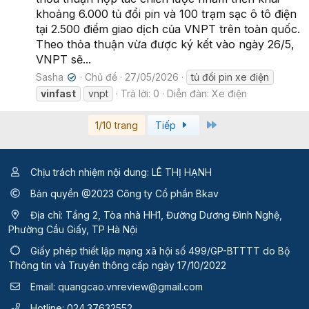
khoảng 6.000 tủ đổi pin và 100 trạm sạc ô tô điện
tại 2.500 điểm giao dịch của VNPT trên toàn quốc.
Theo thỏa thuận vừa được ký kết vào ngày 26/5,
VNPT sẽ...
Sasha
Chủ đề
27/05/2026
tủ đổi pin xe điện
✔
vinfast
vnpt
Trả lời: 0
Diễn đàn:
Xe điện
Last
1/10 trang
Tiếp
Chịu trách nhiệm nội dung: LÊ THỊ HẠNH
Bản quyền @2023 Công ty Cổ phần Bkav
Địa chỉ: Tầng 2, Tòa nhà HH1, Đường Dương Đình Nghệ,
Phường Cầu Giấy, TP Hà Nội
Giấy phép thiết lập mạng xã hội số 499/GP-BTTTT
do Bộ
Thông tin và Truyền thông cấp ngày 17/10/2022
Email:
quangcao.vnreview@gmail.com
Hotline:
024.37632552