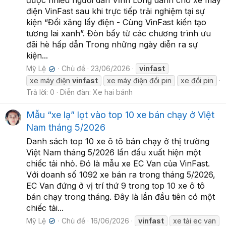
được nhiều người dân Vĩnh Long dành cho xe máy
điện VinFast sau khi trực tiếp trải nghiệm tại sự
kiện “Đổi xăng lấy điện - Cùng VinFast kiến tạo
tương lai xanh”. Đòn bẩy từ các chương trình ưu
đãi hè hấp dẫn Trong những ngày diễn ra sự
kiện...
Mỹ Lệ
Chủ đề
23/06/2026
vinfast
✔
xe máy điện
vinfast
xe máy điện đổi pin
xe đổi pin
Trả lời: 0
Diễn đàn:
Xe hai bánh
Mẫu “xe lạ” lọt vào top 10 xe bán chạy ở Việt
Nam tháng 5/2026
Danh sách top 10 xe ô tô bán chạy ở thị trường
Việt Nam tháng 5/2026 lần đầu xuất hiện một
chiếc tải nhỏ. Đó là mẫu xe EC Van của VinFast.
Với doanh số 1092 xe bán ra trong tháng 5/2026,
EC Van đứng ở vị trí thứ 9 trong top 10 xe ô tô
bán chạy trong tháng. Đây là lần đầu tiên có một
chiếc tải...
Mỹ Lệ
Chủ đề
16/06/2026
vinfast
xe tải ec van
✔