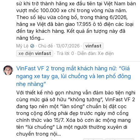
sử khi trở thành hãng xe đầu tiên tại Việt Nam bán
vượt mốc 100.000 xe chỉ trong vòng nửa năm.
Theo số liệu vừa công bố, trong tháng 6/2026,
hãng xe Việt đã bàn giao 17.955 ô tô điện các loại
đến tay khách hàng. Kết quả ấn tượng này đã
nâng tổng...
Mỹ Lệ
Chủ đề
13/07/2026
vinfast
✔
xe điện
vinfast
Trả lời: 0
Diễn đàn:
Xe điện
VinFast VF 2 trong mắt khách hàng nữ: “Giá
ngang xe tay ga, lùi chuồng và len phố đông
nhẹ nhàng”
Với thiết kế nhỏ gọn nhưng vẫn đảm bảo tiện nghi
cùng mức giá sở hữu “không tưởng”, VinFast VF 2
đang tạo nên một “làn sóng” chuẩn bị đặt cọc
trong cộng đồng phái đẹp trước ngày mở cổng
chính thức vào 15/7. Xóa bỏ cơn ác mộng mang
tên “lùi chuồng” Là một người thường xuyên di
chuyển trong nội...