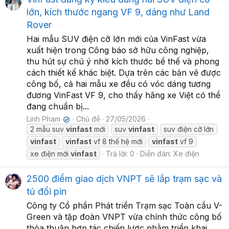
lớn, kích thước ngang VF 9, dáng như Land
Rover
Hai mẫu SUV điện cỡ lớn mới của VinFast vừa
xuất hiện trong Công báo sở hữu công nghiệp,
thu hút sự chú ý nhờ kích thước bề thế và phong
cách thiết kế khác biệt. Dựa trên các bản vẽ được
công bố, cả hai mẫu xe đều có vóc dáng tương
đương VinFast VF 9, cho thấy hãng xe Việt có thể
đang chuẩn bị...
Linh Pham
Chủ đề
27/05/2026
✔
2 mẫu suv
vinfast
mới
suv
vinfast
suv điện cỡ lớn
vinfast
vinfast
vf 8 thế hệ mới
vinfast
vf 9
xe điện mới
vinfast
Trả lời: 0
Diễn đàn:
Xe điện
2500 điểm giao dịch VNPT sẽ lắp trạm sạc và
tủ đổi pin
Công ty Cổ phần Phát triển Trạm sạc Toàn cầu V-
Green và tập đoàn VNPT vừa chính thức công bố
thỏa thuận hợp tác chiến lược nhằm triển khai