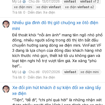
Mỹ Lệ
Chủ đề
13/07/2026
vinfast
vinfast
vf 2
✔
xe điện mini
xe điện
vinfast
xe điện
vinfast
a2
Trả lời: 0
Diễn đàn:
Xe điện
Nhiều gia đình đô thị giờ chuộng xe ôtô điện
mini
Để thoát khỏi “nỗi ám ảnh” mang tên ngõ nhỏ phố
đông, nhiều người sống trong đô thị lớn bắt đầu
chuyển hướng sang dòng xe điện mini. VinFast VF
3 đang là lựa chọn của đông đảo khách hàng nhờ
kích thước nhỏ gọn, thiết kế tối ưu không gian và
loạt tiện nghi hỗ trợ vượt tầm giá. Xe xăng “phủ
bạt”...
Mỹ Lệ
Chủ đề
01/07/2026
vinfast
xe điện mini
✔
Trả lời: 0
Diễn đàn:
Xe điện
Xe đổi pin hút khách ở sự kiện đổi xe xăng lấy
xe điện
“Tiện”, “dễ đi”, “chi phí quá hời” là những nhận xét