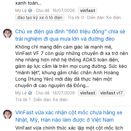
xanh toàn...
Mỹ Lệ
Chủ đề
16/07/2026
vinfast
✔
đào tạo kỹ xe ô tô điện
Trả lời: 0
Diễn đàn:
Xe điện
Chủ xe điện gia đình “660 triệu đồng” chia sẻ
trải nghiệm đi qua mưa lớn và đường đèo
Không chỉ mang đến cảm giác lái mạnh mẽ,
VinFast VF 7 còn giúp những chuyến đi xa trở nên
nhẹ nhàng hơn nhờ hệ thống ADAS toàn diện,
giảm áp lực cầm lái trên mọi cung đường. Sức kéo
“mãnh liệt”, khung gầm chắc chắn Anh Hoàng
Long (Hưng Yên) mới đây đã thực hiện một
chuyến đi cao nguyên đá Đồng...
Mỹ Lệ
Chủ đề
14/07/2026
vinfast
vinfast
vf7
✔
Trả lời: 1
Diễn đàn:
Xe điện
VinFast vừa xác nhận cột mốc chưa hãng xe
Nhật, Mỹ, Hàn nào làm được ở Việt Nam
VinFast vừa chính thức xác lập một cột mốc lịch