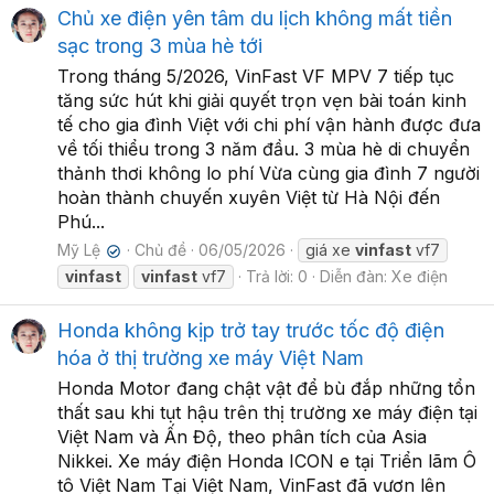
Chủ xe điện yên tâm du lịch không mất tiền
sạc trong 3 mùa hè tới
Trong tháng 5/2026, VinFast VF MPV 7 tiếp tục
tăng sức hút khi giải quyết trọn vẹn bài toán kinh
tế cho gia đình Việt với chi phí vận hành được đưa
về tối thiểu trong 3 năm đầu. 3 mùa hè di chuyển
thảnh thơi không lo phí Vừa cùng gia đình 7 người
hoàn thành chuyến xuyên Việt từ Hà Nội đến
Phú...
Mỹ Lệ
Chủ đề
06/05/2026
giá xe
vinfast
vf7
✔
vinfast
vinfast
vf7
Trả lời: 0
Diễn đàn:
Xe điện
Honda không kịp trở tay trước tốc độ điện
hóa ở thị trường xe máy Việt Nam
Honda Motor đang chật vật để bù đắp những tổn
thất sau khi tụt hậu trên thị trường xe máy điện tại
Việt Nam và Ấn Độ, theo phân tích của Asia
Nikkei. Xe máy điện Honda ICON e tại Triển lãm Ô
tô Việt Nam Tại Việt Nam, VinFast đã vươn lên