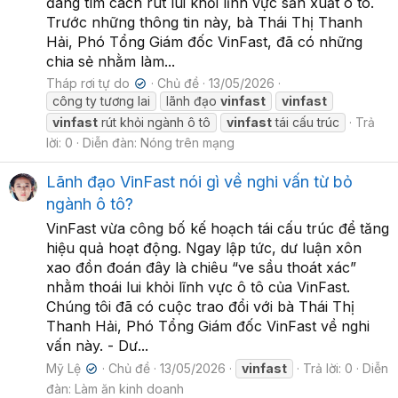
đang tìm cách rút lui khỏi lĩnh vực sản xuất ô tô.
Trước những thông tin này, bà Thái Thị Thanh
Hải, Phó Tổng Giám đốc VinFast, đã có những
chia sẻ nhằm làm...
Tháp rơi tự do
Chủ đề
13/05/2026
✔
công ty tương lai
lãnh đạo
vinfast
vinfast
vinfast
rút khỏi ngành ô tô
vinfast
tái cấu trúc
Trả
lời: 0
Diễn đàn:
Nóng trên mạng
Lãnh đạo VinFast nói gì về nghi vấn từ bỏ
ngành ô tô?
VinFast vừa công bố kế hoạch tái cấu trúc để tăng
hiệu quả hoạt động. Ngay lập tức, dư luận xôn
xao đồn đoán đây là chiêu “ve sầu thoát xác”
nhằm thoái lui khỏi lĩnh vực ô tô của VinFast.
Chúng tôi đã có cuộc trao đổi với bà Thái Thị
Thanh Hải, Phó Tổng Giám đốc VinFast về nghi
vấn này. - Dư...
Mỹ Lệ
Chủ đề
13/05/2026
vinfast
Trả lời: 0
Diễn
✔
đàn:
Làm ăn kinh doanh