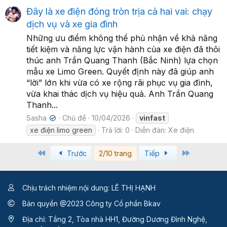
Đây là xe điện đóng tròn trịa cả hai vai: chạy
dịch vụ và xe gia đình
Những ưu điểm không thể phủ nhận về khả năng
tiết kiệm và năng lực vận hành của xe điện đã thôi
thúc anh Trần Quang Thanh (Bắc Ninh) lựa chọn
mẫu xe Limo Green. Quyết định này đã giúp anh
“lời” lớn khi vừa có xe rộng rãi phục vụ gia đình,
vừa khai thác dịch vụ hiệu quả. Anh Trần Quang
Thanh...
Sasha
Chủ đề
10/04/2026
vinfast
✔
xe điện limo green
Trả lời: 0
Diễn đàn:
Xe điện
First
Last
Trước
2/10 trang
Tiếp
Chịu trách nhiệm nội dung: LÊ THỊ HẠNH
Bản quyền @2023 Công ty Cổ phần Bkav
Địa chỉ: Tầng 2, Tòa nhà HH1, Đường Dương Đình Nghệ,