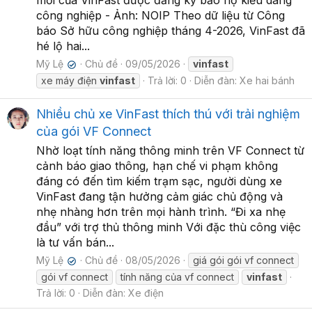
mới của VinFast được đăng ký bảo hộ kiểu dáng
công nghiệp - Ảnh: NOIP Theo dữ liệu từ Công
báo Sở hữu công nghiệp tháng 4-2026, VinFast đã
hé lộ hai...
Mỹ Lệ
Chủ đề
09/05/2026
vinfast
✔
xe máy điện
vinfast
Trả lời: 0
Diễn đàn:
Xe hai bánh
Nhiều chủ xe VinFast thích thú với trải nghiệm
của gói VF Connect
Nhờ loạt tính năng thông minh trên VF Connect từ
cảnh báo giao thông, hạn chế vi phạm không
đáng có đến tìm kiếm trạm sạc, người dùng xe
VinFast đang tận hưởng cảm giác chủ động và
nhẹ nhàng hơn trên mọi hành trình. “Đi xa nhẹ
đầu” với trợ thủ thông minh Với đặc thù công việc
là tư vấn bán...
Mỹ Lệ
Chủ đề
08/05/2026
giá gói gói vf connect
✔
gói vf connect
tính năng của vf connect
vinfast
Trả lời: 0
Diễn đàn:
Xe điện