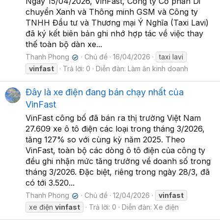
Ngày 15/04/2026, VinFast, Công ty Cổ phần Di
chuyển Xanh và Thông minh GSM và Công ty
TNHH Đầu tư và Thương mại Ý Nghĩa (Taxi Lavi)
đã ký kết biên bản ghi nhớ hợp tác về việc thay
thế toàn bộ dàn xe...
Thanh Phong
Chủ đề
16/04/2026
taxi lavi
✔
vinfast
Trả lời: 0
Diễn đàn:
Làm ăn kinh doanh
Đây là xe điện đang bán chạy nhất của
VinFast
VinFast công bố đã bán ra thị trường Việt Nam
27.609 xe ô tô điện các loại trong tháng 3/2026,
tăng 127% so với cùng kỳ năm 2025. Theo
VinFast, toàn bộ các dòng ô tô điện của công ty
đều ghi nhận mức tăng trưởng về doanh số trong
tháng 3/2026. Đặc biệt, riêng trong ngày 28/3, đã
có tới 3.520...
Thanh Phong
Chủ đề
12/04/2026
vinfast
✔
xe điện
vinfast
Trả lời: 0
Diễn đàn:
Xe điện