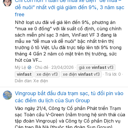
Chỉ còn hơn 1 tuần để mua xe điện “dễ mua –
dễ nuôi” nhất với giá giảm đến 9%, 3 năm sạc
free
Nhờ loạt ưu đãi về giá lên đến 9%, phương án
“mua xe 0 đồng” với lãi suất cố định, cùng chính
sách miễn phí sạc 3 năm, VinFast VF 3 đang là
mẫu xe “dễ mua và dễ nuôi” bậc nhất trên thị
trường ô tô Việt. Ưu đãi trực tiếp lên tới 9% trong
tháng 4 Gần 2 năm có mặt trên thị trường, sức
hút của VF...
Mỹ Lệ
Chủ đề
23/04/2026
giá xe
vinfast
vf3
✔
vinfast
xe điện vf3
xe điện
vinfast
vf3
Trả lời: 0
Diễn đàn:
Xe điện
Vingroup bắt đầu đưa trạm sạc, tủ đổi pin vào
các điểm du lịch của Sun Group
Vào ngày 21/4, Công ty Cổ phần Phát triển Trạm
sạc Toàn cầu V-Green (nằm trong hệ sinh thái của
tập đoàn Vingroup) và Công ty Cổ phần Dịch vụ
Cáp treo Bà Nà (thuộc tập đoàn Sun Group)