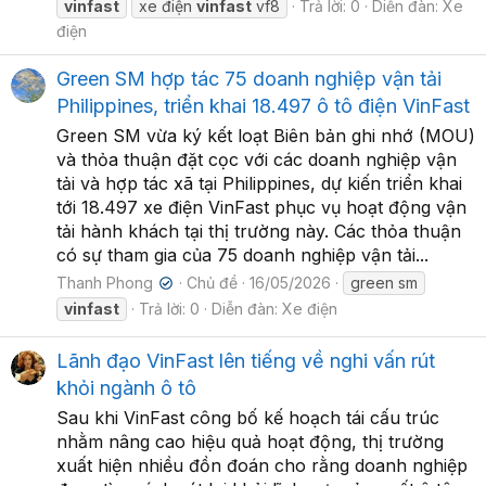
vinfast
xe điện
vinfast
vf8
Trả lời: 0
Diễn đàn:
Xe
điện
Green SM hợp tác 75 doanh nghiệp vận tải
Philippines, triển khai 18.497 ô tô điện VinFast
Green SM vừa ký kết loạt Biên bản ghi nhớ (MOU)
và thỏa thuận đặt cọc với các doanh nghiệp vận
tải và hợp tác xã tại Philippines, dự kiến triển khai
tới 18.497 xe điện VinFast phục vụ hoạt động vận
tải hành khách tại thị trường này. Các thỏa thuận
có sự tham gia của 75 doanh nghiệp vận tải...
Thanh Phong
Chủ đề
16/05/2026
green sm
✔
vinfast
Trả lời: 0
Diễn đàn:
Xe điện
Lãnh đạo VinFast lên tiếng về nghi vấn rút
khỏi ngành ô tô
Sau khi VinFast công bố kế hoạch tái cấu trúc
nhằm nâng cao hiệu quả hoạt động, thị trường
xuất hiện nhiều đồn đoán cho rằng doanh nghiệp