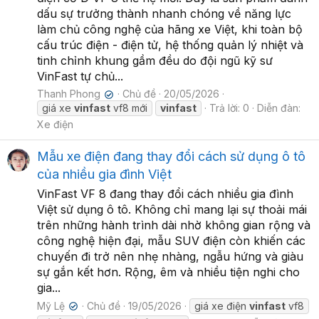
dấu sự trưởng thành nhanh chóng về năng lực
làm chủ công nghệ của hãng xe Việt, khi toàn bộ
cấu trúc điện - điện tử, hệ thống quản lý nhiệt và
tinh chỉnh khung gầm đều do đội ngũ kỹ sư
VinFast tự chủ...
Thanh Phong
Chủ đề
20/05/2026
✔
giá xe
vinfast
vf8 mới
vinfast
Trả lời: 0
Diễn đàn:
Xe điện
Mẫu xe điện đang thay đổi cách sử dụng ô tô
của nhiều gia đình Việt
VinFast VF 8 đang thay đổi cách nhiều gia đình
Việt sử dụng ô tô. Không chỉ mang lại sự thoải mái
trên những hành trình dài nhờ không gian rộng và
công nghệ hiện đại, mẫu SUV điện còn khiến các
chuyến đi trở nên nhẹ nhàng, ngẫu hứng và giàu
sự gắn kết hơn. Rộng, êm và nhiều tiện nghi cho
gia...
Mỹ Lệ
Chủ đề
19/05/2026
giá xe điện
vinfast
vf8
✔