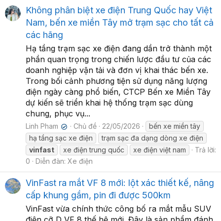
Không phân biệt xe điện Trung Quốc hay Việt
Nam, bến xe miền Tây mở trạm sạc cho tất cả
các hãng
Hạ tầng trạm sạc xe điện đang dần trở thành một
phần quan trọng trong chiến lược đầu tư của các
doanh nghiệp vận tải và đơn vị khai thác bến xe.
Trong bối cảnh phương tiện sử dụng năng lượng
điện ngày càng phổ biến, CTCP Bến xe Miền Tây
dự kiến sẽ triển khai hệ thống trạm sạc dùng
chung, phục vụ...
Linh Pham
Chủ đề
22/05/2026
bến xe miền tây
✔
hạ tầng sạc xe điện
trạm sạc đa dạng dòng xe điện
vinfast
xe điện trung quốc
xe điện việt nam
Trả lời:
0
Diễn đàn:
Xe điện
VinFast ra mắt VF 8 mới: lột xác thiết kế, nâng
cấp khung gầm, pin đi được 500km
VinFast vừa chính thức công bố ra mắt mẫu SUV
điện cỡ D VF 8 thế hệ mới. Đây là sản phẩm đánh