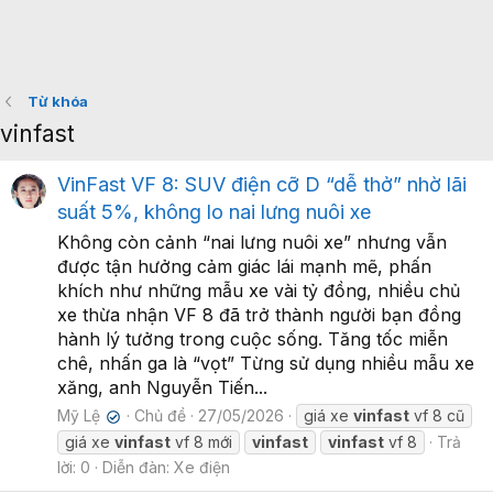
Từ khóa
vinfast
VinFast VF 8: SUV điện cỡ D “dễ thở” nhờ lãi
suất 5%, không lo nai lưng nuôi xe
Không còn cảnh “nai lưng nuôi xe” nhưng vẫn
được tận hưởng cảm giác lái mạnh mẽ, phấn
khích như những mẫu xe vài tỷ đồng, nhiều chủ
xe thừa nhận VF 8 đã trở thành người bạn đồng
hành lý tưởng trong cuộc sống. Tăng tốc miễn
chê, nhấn ga là “vọt” Từng sử dụng nhiều mẫu xe
xăng, anh Nguyễn Tiến...
Mỹ Lệ
Chủ đề
27/05/2026
giá xe
vinfast
vf 8 cũ
✔
giá xe
vinfast
vf 8 mới
vinfast
vinfast
vf 8
Trả
lời: 0
Diễn đàn:
Xe điện