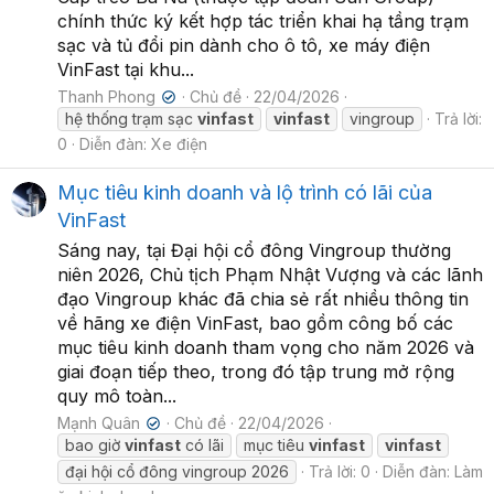
chính thức ký kết hợp tác triển khai hạ tầng trạm
sạc và tủ đổi pin dành cho ô tô, xe máy điện
VinFast tại khu...
Thanh Phong
Chủ đề
22/04/2026
✔
hệ thống trạm sạc
vinfast
vinfast
vingroup
Trả lời:
0
Diễn đàn:
Xe điện
Mục tiêu kinh doanh và lộ trình có lãi của
VinFast
Sáng nay, tại Đại hội cổ đông Vingroup thường
niên 2026, Chủ tịch Phạm Nhật Vượng và các lãnh
đạo Vingroup khác đã chia sẻ rất nhiều thông tin
về hãng xe điện VinFast, bao gồm công bố các
mục tiêu kinh doanh tham vọng cho năm 2026 và
giai đoạn tiếp theo, trong đó tập trung mở rộng
quy mô toàn...
Mạnh Quân
Chủ đề
22/04/2026
✔
bao giờ
vinfast
có lãi
mục tiêu
vinfast
vinfast
đại hội cổ đông vingroup 2026
Trả lời: 0
Diễn đàn:
Làm