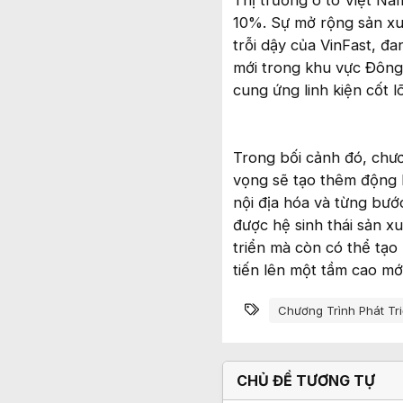
Thị trường ô tô Việt Na
10%. Sự mở rộng sản xuấ
trỗi dậy của VinFast, đ
mới trong khu vực Đông 
cung ứng linh kiện cốt l
Trong bối cảnh đó, chươ
vọng sẽ tạo thêm động l
nội địa hóa và từng bướ
được hệ sinh thái sản x
triển mà còn có thể tạo
tiến lên một tầm cao mới
Từ khóa
Chương Trình Phát Tr
CHỦ ĐỀ TƯƠNG TỰ