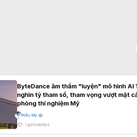
ByteDance âm thầm "luyện" mô hình AI 
nghìn tỷ tham số, tham vọng vượt mặt c
phòng thí nghiệm Mỹ
Kiều My
✔
1 giờ trước
0