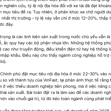
 nghiên cứu, tỷ lệ nội địa hóa đối với xe tải đã đạt khoả
 mục tiêu đề ra. Tuy nhiên, ở phân khúc xe chở người dư
n nhất thị trường – tỷ lệ này vẫn chỉ ở mức 12–20%, thấp
ớc đây.
ọng là các linh kiện sản xuất trong nước chủ yếu vẫn l
hế, ắc quy hay các bộ phận nhựa lớn. Những hệ thống phứ
cao như truyền động, điều khiển điện tử hay hệ thống lá
nhập khẩu. Điều này cho thấy ngành công nghiệp hỗ trợ
 bộ.
c Chính phủ đặt mục tiêu nội địa hóa ở mức 22–30% vào 
 so với thành tựu của VinFast, lại phản ánh thực tế rằng
m ở việc thiếu doanh nghiệp tiên phong, mà ở việc nâng 
thái sản xuất. Bài toán đặt ra là làm sao để các doanh ngh
hơn vào chuỗi giá trị, từ đó kéo toàn ngành cùng phát tri