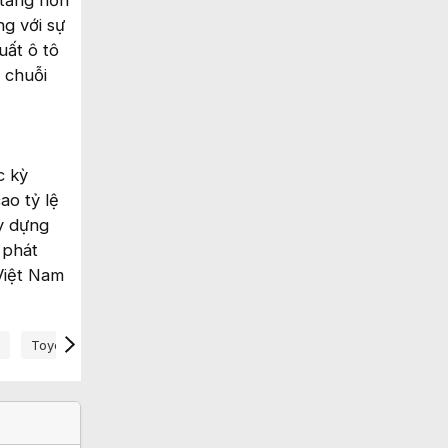
 tăng hơn
g với sự
uất ô tô
 chuỗi
c kỳ
ao tỷ lệ
ây dựng
 phát
Việt Nam
Toyota
Vinfast
Vinfast Nội Địa Hoá