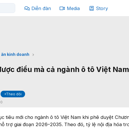
Diễn đàn
Media
Story
 ăn kinh doanh
được điều mà cả ngành ô tô Việt Na
+Theo dõi
:
0
ục tiêu mới cho ngành ô tô Việt Nam khi phê duyệt Chươn
hỗ trợ giai đoạn 2026–2035. Theo đó, tỷ lệ nội địa hóa tr