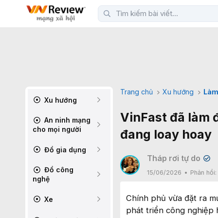
Trang chủ
Xu hướng
Làm
Xu hướng
VinFast đã làm 
An ninh mạng
cho mọi người
đang loay hoay
Đồ gia dụng
Tháp rơi tự do
✔
Đồ công
15/06/2026
Phản hồi
nghệ
Chính phủ vừa đặt ra m
Xe
phát triển công nghiệp 