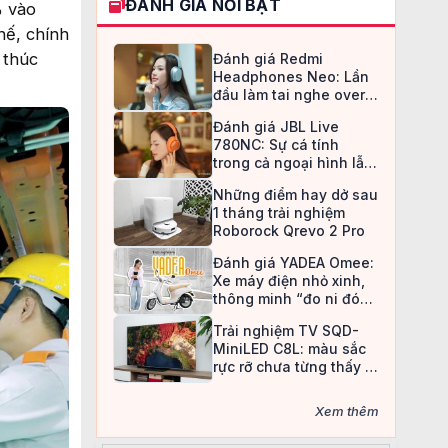
ĐÁNH GIÁ NỔI BẬT
% vào
hế, chính
 thúc
Đánh giá Redmi
Headphones Neo: Lần
đầu làm tai nghe over-
ear, Redmi chọn cách đi
Đánh giá JBL Live
an toàn
780NC: Sự cá tính
trong cả ngoại hình lẫn
chất âm
Những điểm hay dở sau
1 tháng trải nghiệm
Roborock Qrevo 2 Pro
Đánh giá YADEA Omee:
Xe máy điện nhỏ xinh,
thông minh “đo ni đóng
giày” cho nữ sinh
Trải nghiệm TV SQD-
MiniLED C8L: màu sắc
rực rỡ chưa từng thấy ở
TV LCD
Xem thêm