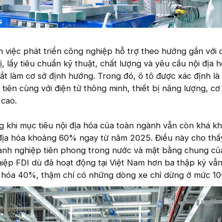
việc phát triển công nghiệp hỗ trợ theo hướng gắn với 
ị, lấy tiêu chuẩn kỹ thuật, chất lượng và yêu cầu nội địa 
t làm cơ sở định hướng. Trong đó, ô tô được xác định là
tiên cùng với điện tử thông minh, thiết bị năng lượng, cơ 
cao.
g khi mục tiêu nội địa hóa của toàn ngành vẫn còn khá kh
i địa hóa khoảng 60% ngay từ năm 2025. Điều này cho thấ
doanh nghiệp tiên phong trong nước và mặt bằng chung củ
ghiệp FDI dù đã hoạt động tại Việt Nam hơn ba thập kỷ vẫ
a hóa 40%, thậm chí có những dòng xe chỉ dừng ở mức 1