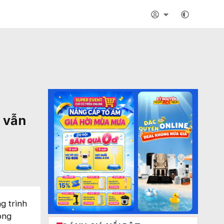
m vẫn
g trình
ong