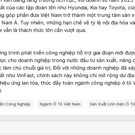
m vẫn đang tăng trưởng tích cực, với doanh số năm 2025
t của các tập đoàn lớn như Hyundai, Kia hay Toyota, cùn
ang góp phần đưa Việt Nam trở thành một trung tâm sản x
Nam Á. Tuy nhiên, những hạn chế về tỷ lệ nội địa hóa và
õi vẫn là thách thức lớn cần vượt qua.
ng trình phát triển công nghiệp hỗ trợ giai đoạn mới đượ
ực cho doanh nghiệp trong nước đầu tư sản xuất, nâng c
c làm chủ chuỗi giá trị. Đối với những doanh nghiệp đã x
uất như VinFast, chính sách này không chỉ mở rộng dư địa
 hiệu ứng lan tỏa, thúc đẩy toàn ngành công nghiệp ô tô 
.
iển Công Nghiệp
Ngành Ô Tô Việt Nam
Sản Xuất Linh Kiện Ô Tô