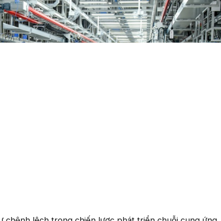
 chênh lệch trong chiến lược phát triển chuỗi cung ứng