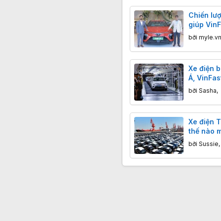
Chiến lượ
giúp VinF
ở Ấn Độ
bởi
myle.v
Xe điện 
Á, VinFas
kịp Thái 
bởi
Sasha
,
Xe điện 
thế nào m
Canada t
bởi
Sussie