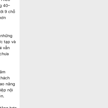
ng 40–
ới 9 chỗ
 hơn
à những
c tạp và
i vẫn
 chưa
năm
 thách
cao năng
iệp nội
ển.