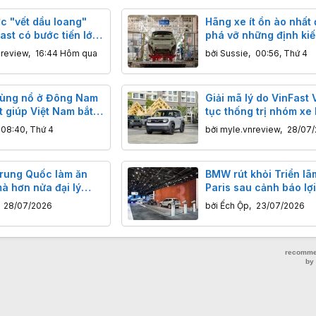
c "vết dầu loang"
Hãng xe ít ồn ào nhất
ast có bước tiến lớn
phá vỡ những định ki
ngành xe điện Trung 
nreview
,
16:44 Hôm qua
bởi
Sussie
,
00:56, Thứ 4
bùng nổ ở Đông Nam
Giải mã lý do VinFast V
t giúp Việt Nam bắt
tục thống trị nhóm xe
Lan
chạy nhất Việt Nam
08:40, Thứ 4
bởi
myle.vnreview
,
28/07/
Trung Quốc làm ăn
BMW rút khỏi Triển lã
à hơn nửa đại lý
Paris sau cảnh báo lợ
ừ bỏ hợp tác
lần thứ ba
,
28/07/2026
bởi
Ếch Ộp
,
23/07/2026