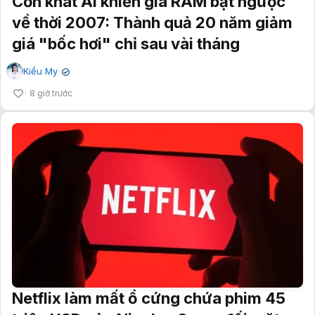
Cơn khát AI khiến giá RAM bật ngược
về thời 2007: Thành quả 20 năm giảm
giá "bốc hơi" chỉ sau vài tháng
Kiều My
✔
8 giờ trước
Netflix làm mất ổ cứng chứa phim 45