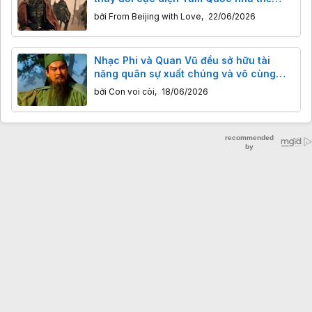
nào?
bởi
From Beijing with Love
,
22/06/2026
Nhạc Phi và Quan Vũ đều sở hữu tài
năng quân sự xuất chúng và vô cùng
trung thành. Tại sao chỉ Quan Vũ được
bởi
Con voi còi
,
18/06/2026
tôn Thánh Võ?