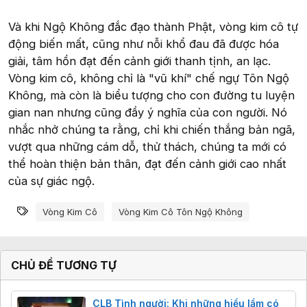
Và khi Ngộ Không đắc đạo thành Phật, vòng kim cô tự
động biến mất, cũng như nỗi khổ đau đã được hóa
giải, tâm hồn đạt đến cảnh giới thanh tịnh, an lạc.
Vòng kim cô, không chỉ là "vũ khí" chế ngự Tôn Ngộ
Không, mà còn là biểu tượng cho con đường tu luyện
gian nan nhưng cũng đầy ý nghĩa của con người. Nó
nhắc nhở chúng ta rằng, chỉ khi chiến thắng bản ngã,
vượt qua những cám dỗ, thử thách, chúng ta mới có
thể hoàn thiện bản thân, đạt đến cảnh giới cao nhất
của sự giác ngộ.
Từ khóa
Vòng Kim Cô
Vòng Kim Cô Tôn Ngộ Không
CHỦ ĐỀ TƯƠNG TỰ
CLB Tình người: Khi những hiểu lầm có