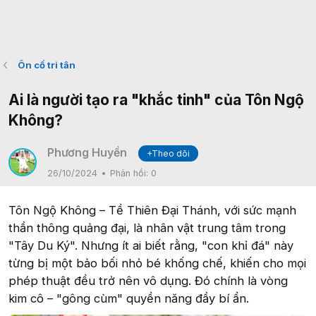
Ôn cố tri tân
Ai là người tạo ra "khắc tinh" của Tôn Ngộ
Không?
Phương Huyền
+Theo dõi
26/10/2024
Phản hồi:
0
Tôn Ngộ Không – Tề Thiên Đại Thánh, với sức mạnh
thần thông quảng đại, là nhân vật trung tâm trong
"Tây Du Ký". Nhưng ít ai biết rằng, "con khỉ đá" này
từng bị một bảo bối nhỏ bé khống chế, khiến cho mọi
phép thuật đều trở nên vô dụng. Đó chính là vòng
kim cô – "gông cùm" quyền năng đầy bí ẩn.