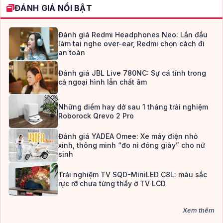
ĐÁNH GIÁ NỔI BẬT
Đánh giá Redmi Headphones Neo: Lần đầu
làm tai nghe over-ear, Redmi chọn cách đi
an toàn
Đánh giá JBL Live 780NC: Sự cá tính trong
cả ngoại hình lẫn chất âm
Những điểm hay dở sau 1 tháng trải nghiệm
Roborock Qrevo 2 Pro
Đánh giá YADEA Omee: Xe máy điện nhỏ
xinh, thông minh “đo ni đóng giày” cho nữ
sinh
Trải nghiệm TV SQD-MiniLED C8L: màu sắc
rực rỡ chưa từng thấy ở TV LCD
Xem thêm