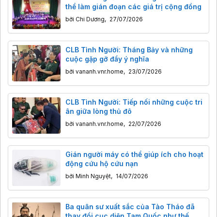
thể làm gián đoạn các giá trị cộng đồng
bởi
Chi Dương
,
27/07/2026
CLB Tình Người: Tháng Bảy và những
cuộc gặp gỡ đầy ý nghĩa
bởi
vananh.vnr.home
,
23/07/2026
CLB Tình Người: Tiếp nối những cuộc tri
ân giữa lòng thủ đô
bởi
vananh.vnr.home
,
22/07/2026
Gián người máy có thể giúp ích cho hoạt
động cứu hộ cứu nạn
bởi
Minh Nguyệt
,
14/07/2026
Ba quân sư xuất sắc của Tào Tháo đã
thay đổi cục diện Tam Quốc như thế