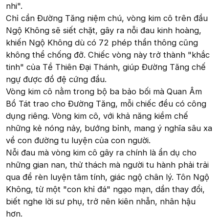
nhi".
Chỉ cần Đường Tăng niệm chú, vòng kim cô trên đầu
Ngộ Không sẽ siết chặt, gây ra nỗi đau kinh hoàng,
khiến Ngộ Không dù có 72 phép thần thông cũng
không thể chống đỡ. Chiếc vòng này trở thành "khắc
tinh" của Tề Thiên Đại Thánh, giúp Đường Tăng chế
ngự được đồ đệ cứng đầu.
Vòng kim cô nằm trong bộ ba bảo bối mà Quan Âm
Bồ Tát trao cho Đường Tăng, mỗi chiếc đều có công
dụng riêng. Vòng kim cô, với khả năng kiềm chế
những kẻ nóng nảy, bướng bỉnh, mang ý nghĩa sâu xa
về con đường tu luyện của con người.
Nỗi đau mà vòng kim cô gây ra chính là ẩn dụ cho
những gian nan, thử thách mà người tu hành phải trải
qua để rèn luyện tâm tính, giác ngộ chân lý. Tôn Ngộ
Không, từ một "con khỉ đá" ngạo mạn, dần thay đổi,
biết nghe lời sư phụ, trở nên kiên nhẫn, nhân hậu
hơn.