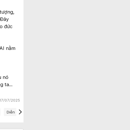
 tượng,
 Đây
ạo đức
 AI nằm
u nó
 ta...
17/07/2025
Diễn Giải Ai
Giám Sát Ai
Minh Bạch Ai
Openai Cot