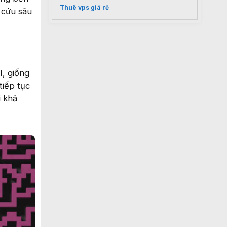
Thuê vps giá rẻ
 cứu sâu
I, giống
tiếp tục
i khả