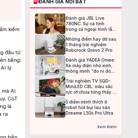
ĐÁNH GIÁ NỔI BẬT
Đánh giá JBL Live
780NC: Sự cá tính
 tầm kiểm
trong cả ngoại hình lẫn
chất âm
Những điểm hay dở sau
1 tháng trải nghiệm
Roborock Qrevo 2 Pro
g đầu từ
ên tiếng:
Đánh giá YADEA Omee:
Xe máy điện nhỏ xinh,
AI lý
thông minh “đo ni đóng
giày” cho nữ sinh
Trải nghiệm TV SQD-
MiniLED C8L: màu sắc
n mà AI
rực rỡ chưa từng thấy ở
TV LCD
duy. CoT
5 điểm mình thích ở
ng là
robot hút bụi lau sàn
Dreame L50s Pro Ultra
a ra
Xem thêm
ông bền