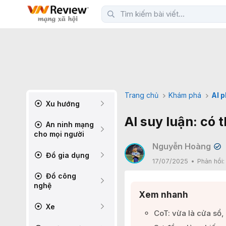
Trang chủ
Khám phá
AI 
Xu hướng
AI suy luận: có
An ninh mạng
cho mọi người
Nguyễn Hoàng
✔
Đồ gia dụng
17/07/2025
Phản hồi
Đồ công
nghệ
Xem nhanh
Xe
CoT: vừa là cửa sổ,