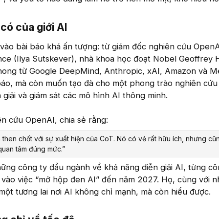
ó của giới AI​
 vào bài báo khá ấn tượng: từ giám đốc nghiên cứu Open
nce (Ilya Sutskever), nhà khoa học đoạt Nobel Geoffrey 
hong từ Google DeepMind, Anthropic, xAI, Amazon và M
báo, mà còn muốn tạo đà cho một phong trào nghiên cứu 
 giải và giám sát các mô hình AI thông minh.
n cứu OpenAI, chia sẻ rằng:
 then chốt với sự xuất hiện của CoT. Nó có vẻ rất hữu ích, nhưng cũ
quan tâm đúng mức.”
ững công ty đầu ngành về khả năng diễn giải AI, từng c
 vào việc “mở hộp đen AI” đến năm 2027. Họ, cùng với n
một tương lai nơi AI không chỉ mạnh, mà còn hiểu được.