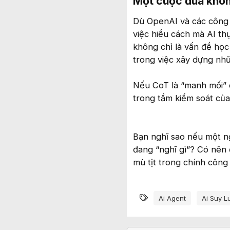
Một cuộc đua không
Dù OpenAI và các công t
việc hiểu cách mà AI thự
không chỉ là vấn đề học
trong việc xây dựng nh
Nếu CoT là “manh mối” q
trong tầm kiểm soát của
Bạn nghĩ sao nếu một n
đang “nghĩ gì”? Có nên 
mù tịt trong chính công
Từ khóa
Ai Agent
Ai Suy L