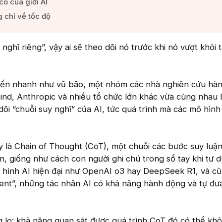
ó của giới AI​
chỉ về tốc độ​
nghĩ riêng”, vậy ai sẽ theo dõi nó trước khi nó vượt khỏi
 tiến nhanh như vũ bão, một nhóm các nhà nghiên cứu hàn
d, Anthropic và nhiều tổ chức lớn khác vừa cùng nhau l
õi “chuỗi suy nghĩ” của AI, tức quá trình mà các mô hình 
 là Chain of Thought (CoT), một chuỗi các bước suy luậ
oán, giống như cách con người ghi chú trong sổ tay khi tư 
ô hình AI hiện đại như OpenAI o3 hay DeepSeek R1, và cũ
ent”, những tác nhân AI có khả năng hành động và tự đư
 lo: khả năng quan sát được quá trình CoT đó có thể kh