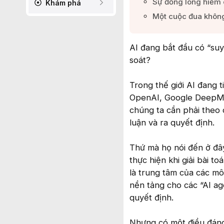
Sự đồng lòng hiếm c
Khám phá
Một cuộc đua không 
AI đang bắt đầu có “suy 
soát?
Trong thế giới AI đang
OpenAI, Google DeepMin
chúng ta cần phải theo d
luận và ra quyết định.
Thứ mà họ nói đến ở đây
thực hiện khi giải bài t
là trung tâm của các m
nền tảng cho các “AI ag
quyết định.
Nhưng có một điều đáng