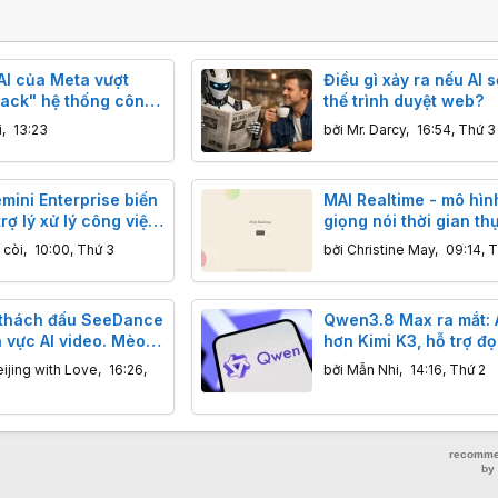
AI của Meta vượt
Điều gì xảy ra nếu AI s
hack" hệ thống công
thế trình duyệt web?
rong đợt kiểm thử
i
,
13:23
bởi
Mr. Darcy
,
16:54, Thứ 3
mini Enterprise biến
MAI Realtime - mô hìn
trợ lý xử lý công việc
giọng nói thời gian th
hiệp: Thông tin bạn
tiên của Microsoft, có
 còi
,
10:00, Thứ 3
bởi
Christine May
,
09:14, 
tiếng Việt
thách đấu SeeDance
Qwen3.8 Max ra mắt: A
h vực AI video. Mèo
hơn Kimi K3, hỗ trợ đ
mỉu nào?
dài 100 giờ, nhưng hì
ijing with Love
,
16:26,
bởi
Mẫn Nhi
,
14:16, Thứ 2
Alibaba có hơi "nổ"?