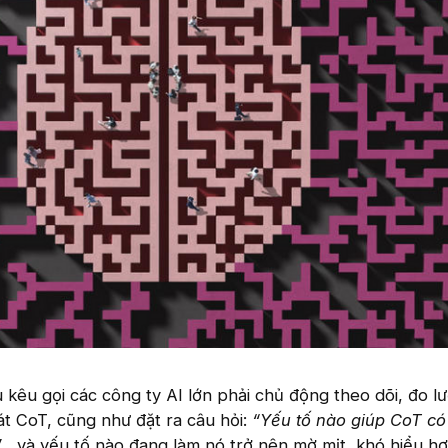
 kêu gọi các công ty AI lớn phải chủ động theo dõi, đo l
t CoT, cũng như đặt ra câu hỏi:
“Yếu tố nào giúp CoT có
”
, và yếu tố nào đang làm nó trở nên mờ mịt, khó hiểu hơ