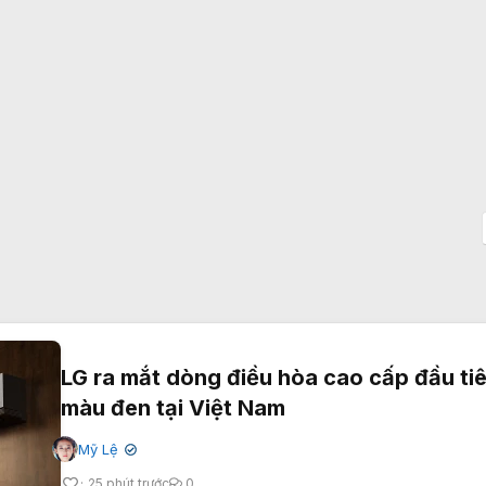
LG ra mắt dòng điều hòa cao cấp đầu ti
màu đen tại Việt Nam
Mỹ Lệ
✔
25 phút trước
0