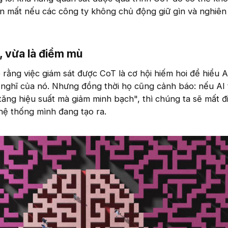
ến mất nếu các công ty không chủ động giữ gìn và nghiên
, vừa là điểm mù​
rằng việc giám sát được CoT là cơ hội hiếm hoi để hiểu A
nghĩ của nó. Nhưng đồng thời họ cũng cảnh báo: nếu AI 
tăng hiệu suất mà giảm minh bạch", thì chúng ta sẽ mất đ
hệ thống mình đang tạo ra.