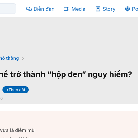
Diễn đàn
Media
Story
Po
phổ thông
 thể trở thành “hộp đen” nguy hiểm?
+Theo dõi
:
0
 vừa là điểm mù​