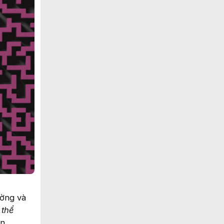
ường và
 thể
n.