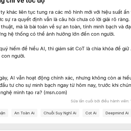
 chỉ về tốc độ​
y khác liên tục tung ra các mô hình mới với hiệu suất ấn
c sự ra quyết định vẫn là câu hỏi chưa có lời giải rõ ràng.
 thuật, mà là bài toán về sự an toàn, tính minh bạch và đ
ững hệ thống có thể ảnh hưởng lớn đến con người.
uý hiếm để hiểu AI, thì giám sát CoT là chìa khóa để giữ
 con người.
gày, AI vẫn hoạt động chính xác, nhưng không còn ai hiể
đầu tư cho sự minh bạch ngay từ hôm nay, trước khi chúng
 nghệ mình tạo ra? (msn.com)
Sửa lần cuối bởi điều hành viên:
uận
An Toàn Ai
Chuỗi Suy Nghĩ Ai
Cot Ai
Deepmind Ai