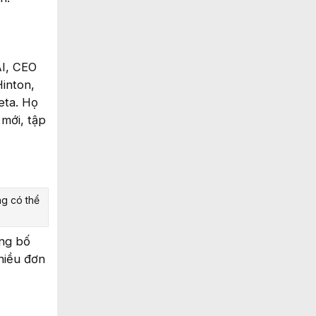
AI, CEO
Hinton,
eta. Họ
mới, tập
ng có thể
ông bố
hiều đơn