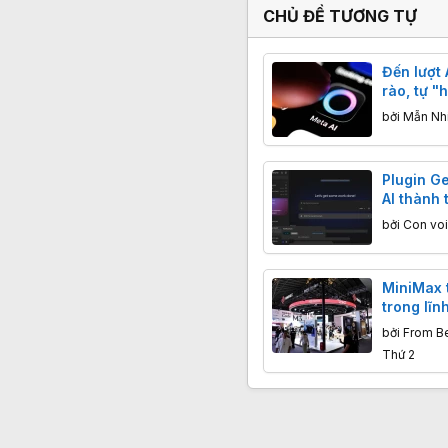
CHỦ ĐỀ TƯƠNG TỰ
Đến lượt 
rào, tự "
ty khác t
bởi
Mẫn Nh
Plugin Ge
AI thành 
doanh ng
bởi
Con voi
cần biết
MiniMax 
trong lĩn
nào hơn 
bởi
From Be
Thứ 2