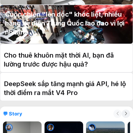
Cuộc chiến "lên dốc" khốc liệt, nhiều
hãng xe điện Trung Quốc lao đao vì lợi
nhuận
Cho thuê khuôn mặt thời AI, bạn đã
lường trước được hậu quả?
DeepSeek sắp tăng mạnh giá API, hé lộ
thời điểm ra mắt V4 Pro
💬 Story