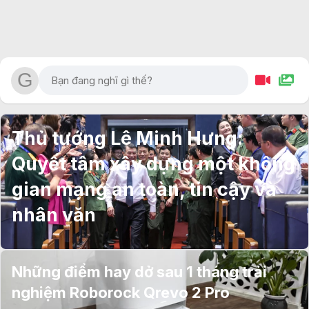
Thủ tướng Lê Minh Hưng:
Quyết tâm xây dựng một không
gian mạng an toàn, tin cậy và
nhân văn
Những điểm hay dở sau 1 tháng trải
nghiệm Roborock Qrevo 2 Pro