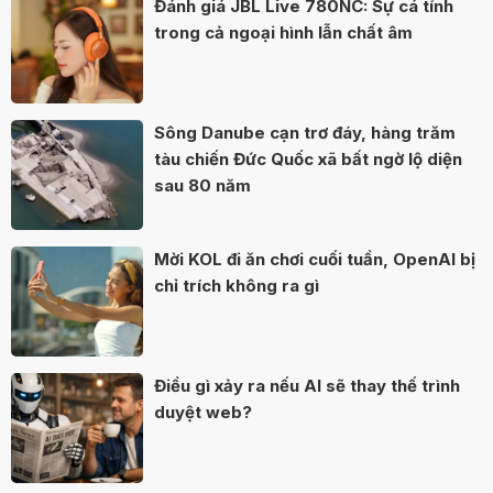
Đánh giá JBL Live 780NC: Sự cá tính
trong cả ngoại hình lẫn chất âm
Sông Danube cạn trơ đáy, hàng trăm
tàu chiến Đức Quốc xã bất ngờ lộ diện
sau 80 năm
Mời KOL đi ăn chơi cuối tuần, OpenAI bị
chỉ trích không ra gì
Điều gì xảy ra nếu AI sẽ thay thế trình
duyệt web?