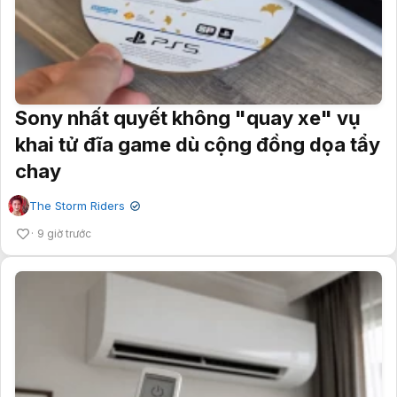
Sony nhất quyết không "quay xe" vụ
khai tử đĩa game dù cộng đồng dọa tẩy
chay
The Storm Riders
✔
9 giờ trước