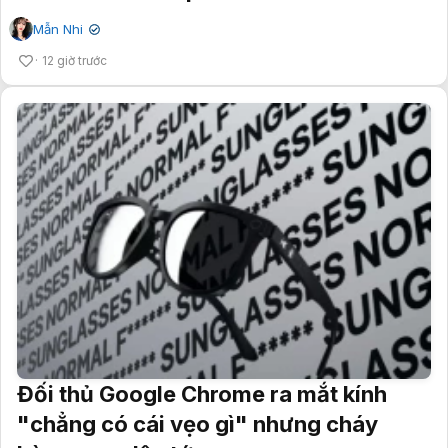
Mẫn Nhi
✔
12 giờ trước
Đối thủ Google Chrome ra mắt kính
"chẳng có cái vẹo gì" nhưng cháy