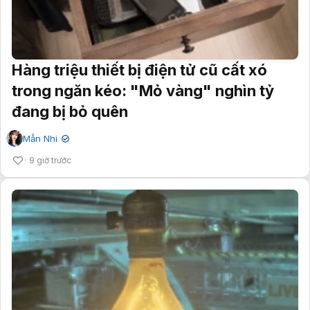
Hàng triệu thiết bị điện tử cũ cất xó
trong ngăn kéo: "Mỏ vàng" nghìn tỷ
đang bị bỏ quên
Mẫn Nhi
✔
9 giờ trước