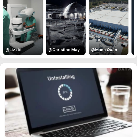
E
@
Lizzie
@
Christine May
@
Mạnh Quân