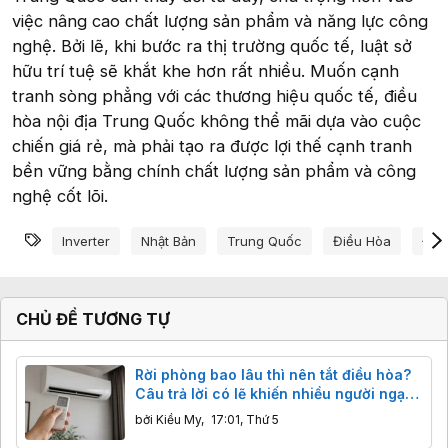
việc nâng cao chất lượng sản phẩm và năng lực công
nghệ. Bởi lẽ, khi bước ra thị trường quốc tế, luật sở
hữu trí tuệ sẽ khắt khe hơn rất nhiều. Muốn cạnh
tranh sòng phẳng với các thương hiệu quốc tế, điều
hòa nội địa Trung Quốc không thể mãi dựa vào cuộc
chiến giá rẻ, mà phải tạo ra được lợi thế cạnh tranh
bền vững bằng chính chất lượng sản phẩm và công
nghệ cốt lõi.
Từ khóa
Inverter
Nhật Bản
Trung Quốc
Điều Hòa
Điề
CHỦ ĐỀ TƯƠNG TỰ
Rời phòng bao lâu thì nên tắt điều hòa?
Câu trả lời có lẽ khiến nhiều người ngạc
nhiên
bởi
Kiều My
,
17:01, Thứ 5