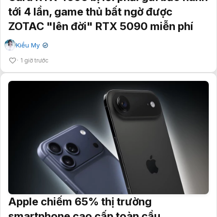
tới 4 lần, game thủ bất ngờ được
ZOTAC "lên đời" RTX 5090 miễn phí
Kiều My
✔
1 giờ trước
Apple chiếm 65% thị trường
smartphone cao cấp toàn cầu