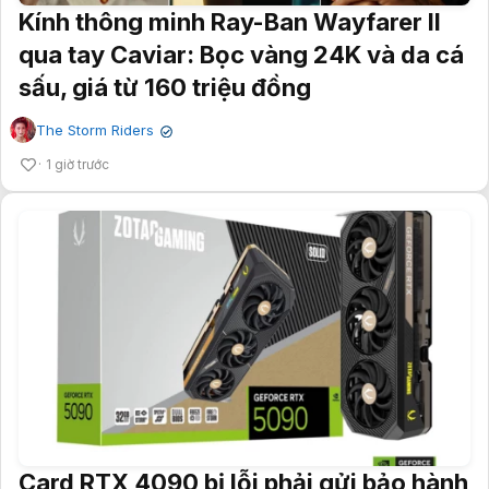
Kính thông minh Ray-Ban Wayfarer II
qua tay Caviar: Bọc vàng 24K và da cá
sấu, giá từ 160 triệu đồng
The Storm Riders
✔
1 giờ trước
Card RTX 4090 bị lỗi phải gửi bảo hành