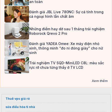
an toàn
Đánh giá JBL Live 780NC: Sự cá tính trong
cả ngoại hình lẫn chất âm
Những điểm hay dở sau 1 tháng trải nghiệm
Roborock Qrevo 2 Pro
Đánh giá YADEA Omee: Xe máy điện nhỏ
xinh, thông minh “đo ni đóng giày” cho nữ
sinh
Trải nghiệm TV SQD-MiniLED C8L: màu sắc
rực rỡ chưa từng thấy ở TV LCD
Xem thêm
Thuê vps giá rẻ
sửa điều hòa ti nhà