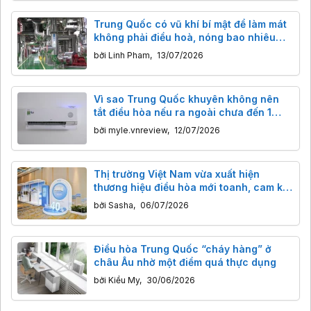
Trung Quốc có vũ khí bí mật để làm mát
không phải điều hoà, nóng bao nhiêu
cũng cân được
bởi
Linh Pham
,
13/07/2026
Vì sao Trung Quốc khuyên không nên
tắt điều hòa nếu ra ngoài chưa đến 1
tiếng?
bởi
myle.vnreview
,
12/07/2026
Thị trường Việt Nam vừa xuất hiện
thương hiệu điều hòa mới toanh, cam kết
bảo hành hiếm có
bởi
Sasha
,
06/07/2026
Điều hòa Trung Quốc “cháy hàng” ở
châu Âu nhờ một điểm quá thực dụng
bởi
Kiều My
,
30/06/2026