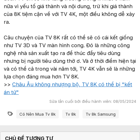
nữa vì yếu tố giá thành và nội dung, trừ khi giá thành
của 8K tiệm cận về với TV 4K, một điều không dễ xảy
ra.
Câu chuyện của TV 8K rất có thể sẽ có cái kết giống
như TV 3D và TV màn hình cong. Đó là những công
nghệ nhà sản xuất tạo ra để thúc đẩy tiêu dùng
nhưng bị người tiêu dùng thờ ơ. Và ở thời điểm hiện tại
và có thể cả trong vài năm tới, TV 4K vẫn sẽ là những
lựa chọn đáng mua hơn TV 8K.
>>
Châu Âu không nhượng bộ, TV 8K có thể bị "kết
án tử"
Sửa lần cuối bởi điều hành viên:
08/05/2024
Từ khóa
Có Nên Mua Tv 8k
Tv 8k
Tv 8k Samsung
CHỦ ĐỀ TƯƠNG TỰ