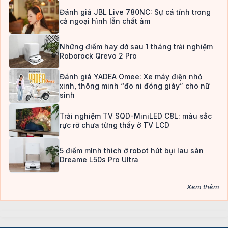
Đánh giá JBL Live 780NC: Sự cá tính trong
cả ngoại hình lẫn chất âm
Những điểm hay dở sau 1 tháng trải nghiệm
Roborock Qrevo 2 Pro
Đánh giá YADEA Omee: Xe máy điện nhỏ
xinh, thông minh “đo ni đóng giày” cho nữ
sinh
Trải nghiệm TV SQD-MiniLED C8L: màu sắc
rực rỡ chưa từng thấy ở TV LCD
5 điểm mình thích ở robot hút bụi lau sàn
Dreame L50s Pro Ultra
Xem thêm