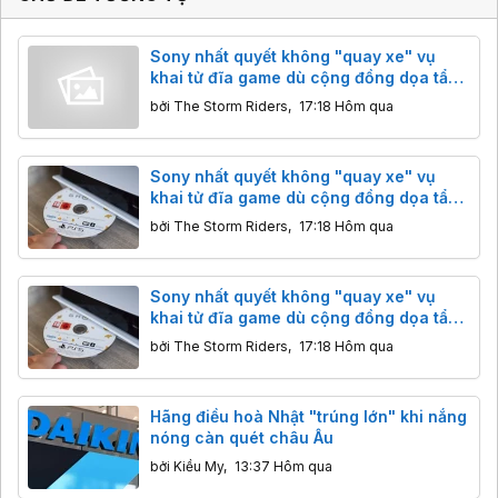
Sony nhất quyết không "quay xe" vụ
khai tử đĩa game dù cộng đồng dọa tẩy
chay
bởi
The Storm Riders
,
17:18 Hôm qua
Sony nhất quyết không "quay xe" vụ
khai tử đĩa game dù cộng đồng dọa tẩy
chay
bởi
The Storm Riders
,
17:18 Hôm qua
Sony nhất quyết không "quay xe" vụ
khai tử đĩa game dù cộng đồng dọa tẩy
chay
bởi
The Storm Riders
,
17:18 Hôm qua
Hãng điều hoà Nhật "trúng lớn" khi nắng
nóng càn quét châu Âu
bởi
Kiều My
,
13:37 Hôm qua