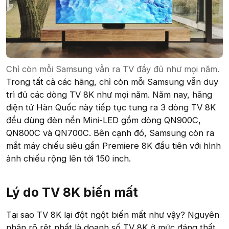
Chỉ còn mỗi Samsung vẫn ra TV đầy đủ như mọi năm.
Trong tất cả các hãng, chỉ còn mỗi Samsung vẫn duy
trì đủ các dòng TV 8K như mọi năm. Năm nay, hãng
điện tử Hàn Quốc này tiếp tục tung ra 3 dòng TV 8K
đều dùng đèn nền Mini-LED gồm dòng QN900C,
QN800C và QN700C. Bên cạnh đó, Samsung còn ra
mắt máy chiếu siêu gần Premiere 8K đầu tiên với hình
ảnh chiếu rộng lên tới 150 inch.
Lý do TV 8K biến mất
Tại sao TV 8K lại đột ngột biến mất như vậy? Nguyên
nhân rõ rệt nhất là doanh số TV 8K ở mức đáng thất