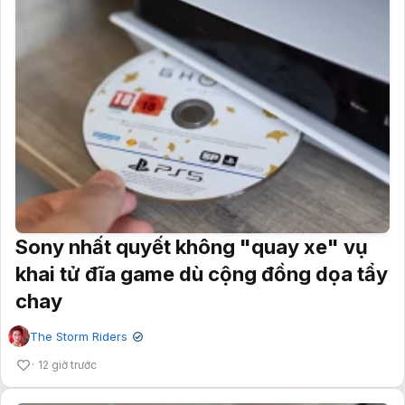
Sony nhất quyết không "quay xe" vụ
khai tử đĩa game dù cộng đồng dọa tẩy
chay
The Storm Riders
✔
12 giờ trước