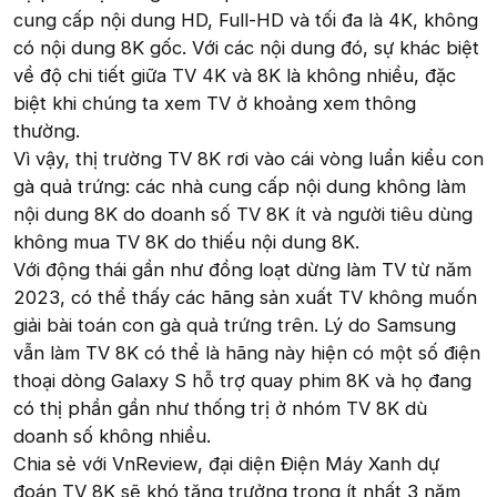
cung cấp nội dung HD, Full-HD và tối đa là 4K, không
có nội dung 8K gốc. Với các nội dung đó, sự khác biệt
về độ chi tiết giữa TV 4K và 8K là không nhiều, đặc
biệt khi chúng ta xem TV ở khoảng xem thông
thường.
Vì vậy, thị trường TV 8K rơi vào cái vòng luẩn kiểu con
gà quả trứng: các nhà cung cấp nội dung không làm
nội dung 8K do doanh số TV 8K ít và người tiêu dùng
không mua TV 8K do thiếu nội dung 8K.
Với động thái gần như đồng loạt dừng làm TV từ năm
2023, có thể thấy các hãng sản xuất TV không muốn
giải bài toán con gà quả trứng trên. Lý do Samsung
vẫn làm TV 8K có thể là hãng này hiện có một số điện
thoại dòng Galaxy S hỗ trợ quay phim 8K và họ đang
có thị phần gần như thống trị ở nhóm TV 8K dù
doanh số không nhiều.
Chia sẻ với VnReview, đại diện Điện Máy Xanh dự
đoán TV 8K sẽ khó tăng trưởng trong ít nhất 3 năm