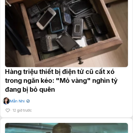
Hàng triệu thiết bị điện tử cũ cất xó
trong ngăn kéo: "Mỏ vàng" nghìn tỷ
đang bị bỏ quên
Mẫn Nhi
✔
12 giờ trước