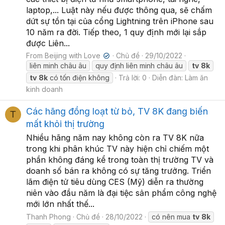
laptop,... Luật này nếu được thông qua, sẽ chấm
dứt sự tồn tại của cổng Lightning trên iPhone sau
10 năm ra đời. Tiếp theo, 1 quy định mới lại sắp
được Liên...
From Beijing with Love
Chủ đề
29/10/2022
✔
liên minh châu âu
quy định liên minh châu âu
tv
8k
tv
8k
có tốn điện không
Trả lời: 0
Diễn đàn:
Làm ăn
kinh doanh
Các hãng đồng loạt từ bỏ, TV 8K đang biến
T
mất khỏi thị trường
Nhiều hãng năm nay không còn ra TV 8K nữa
trong khi phân khúc TV này hiện chỉ chiếm một
phần không đáng kể trong toàn thị trường TV và
doanh số bán ra không có sự tăng trưởng. Triển
lãm điện tử tiêu dùng CES (Mỹ) diễn ra thường
niên vào đầu năm là đại tiệc sản phẩm công nghệ
mới lớn nhất thế...
Thanh Phong
Chủ đề
28/10/2022
có nên mua
tv
8k