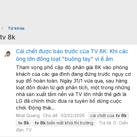
Từ khóa
tv 8k
Cái chết được báo trước của TV 8K: Khi các
ông lớn đồng loạt "buông tay" vì ế ẩm
Tham vọng phổ cập độ phân giải 8K vào phòng
khách của các gia đình đang đứng trước nguy cơ
sụp đổ hoàn toàn. Ngày 31/1 vừa qua, sau hàng
loạt đồn đoán từ giới phân tích, một trong những
nhà sản xuất tấm nền và TV lớn nhất thế giới là
LG đã chính thức đưa ra tuyên bố dừng cuộc
chơi. Động thái...
Nhật Quang
Chủ đề
03/02/2026
cái chết của
tv
8k
tv
8k
tv
8k
biến mất khỏi thị trường
Trả lời: 0
Diễn
đàn:
TV