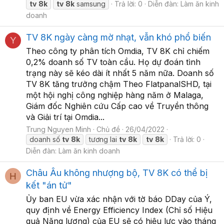
tv
8k
tv
8k
samsung
Trả lời: 0
Diễn đàn:
Làm ăn kinh
doanh
TV 8K ngày càng mờ nhạt, vẫn khó phổ biến
Y
Theo công ty phân tích Omdia, TV 8K chỉ chiếm
0,2% doanh số TV toàn cầu. Họ dự đoán tình
trạng này sẽ kéo dài ít nhất 5 năm nữa. Doanh số
TV 8K tăng trưởng chậm Theo FlatpanalSHD, tại
một hội nghị công nghiệp hàng năm ở Malaga,
Giám đốc Nghiên cứu Cấp cao về Truyền thông
và Giải trí tại Omdia...
Trung Nguyen Minh
Chủ đề
26/04/2022
doanh số
tv
8k
tương lai
tv
8k
tv
8k
Trả lời: 0
Diễn đàn:
Làm ăn kinh doanh
Châu Âu không nhượng bộ, TV 8K có thể bị
H
kết "án tử"
Ủy ban EU vừa xác nhận với tờ báo DDay của Ý,
quy định về Energy Efficiency Index (Chỉ số Hiệu
quả Năng lượng) của EU sẽ có hiệu lực vào tháng