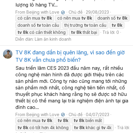
lượng lô hàng TV...
From Beijing with Love
Chủ đề
29/08/2023
✔
có cần mua
tv
8k
có nên mua
tv
8k
doanh số
tv
8k
doanh số
tv
toàn cầu
thị trường
tv
toàn cầu
tv
8k
tv
8k
có cần thiết không
tv
8k
thất bại
Trả lời: 0
Diễn đàn:
Làm ăn kinh doanh
TV 8K đang dần bị quên lãng, vì sao đến giờ
TV 8K vẫn chưa phổ biến?
Sau triển lãm CES 2023 đầu năm nay, rất nhiều
công nghệ màn hình đã được giới thiệu trên các
sản phẩm mới. Công ty nào cũng mang tới những
sản phẩm mới nhất, công nghệ tiên tiến nhất, cố
thuyết phục khách hàng rằng họ sẽ được sở hữu
thiết bị có thể mang lại trải nghiệm điện ảnh tại gia
đỉnh cao...
From Beijing with Love
Chủ đề
04/07/2023
✔
có nên mua
tv
8k
tv
8k
tv
8k
biến mất
tv
8k
có tốt hơn 4k không
tv
8k
khác gì
tv
4k
Trả lời: