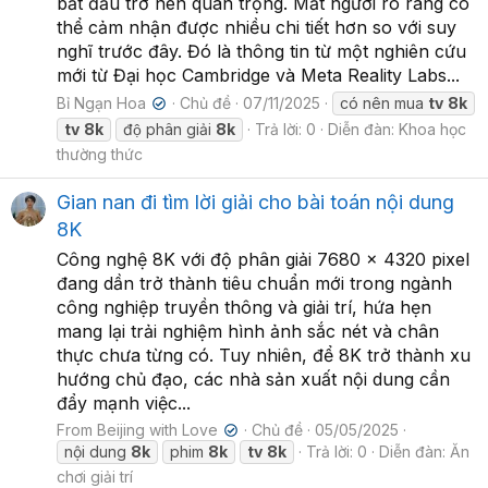
bắt đầu trở nên quan trọng. Mắt người rõ ràng có
thể cảm nhận được nhiều chi tiết hơn so với suy
nghĩ trước đây. Đó là thông tin từ một nghiên cứu
mới từ Đại học Cambridge và Meta Reality Labs...
Bỉ Ngạn Hoa
Chủ đề
07/11/2025
có nên mua
tv
8k
✔
tv
8k
độ phân giải
8k
Trả lời: 0
Diễn đàn:
Khoa học
thường thức
Gian nan đi tìm lời giải cho bài toán nội dung
8K
Công nghệ 8K với độ phân giải 7680 × 4320 pixel
đang dần trở thành tiêu chuẩn mới trong ngành
công nghiệp truyền thông và giải trí, hứa hẹn
mang lại trải nghiệm hình ảnh sắc nét và chân
thực chưa từng có. Tuy nhiên, để 8K trở thành xu
hướng chủ đạo, các nhà sản xuất nội dung cần
đẩy mạnh việc...
From Beijing with Love
Chủ đề
05/05/2025
✔
nội dung
8k
phim
8k
tv
8k
Trả lời: 0
Diễn đàn:
Ăn
chơi giải trí