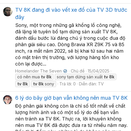
TV 8K đang đi vào vết xe đổ của TV 3D trước
đây
Sony, một trong những gã khổng lồ công nghệ,
đã lặng lẽ tuyên bố tạm dừng sản xuất TV 8K,
đánh dấu bước lùi đáng chú ý trong cuộc đua độ
phân giải siêu cao. Dòng Bravia XR Z9K 75 và 85
inch, ra mắt năm 2022, sẽ bị khai tử sau hai năm
có mặt trên thị trường, với lượng hàng tồn kho
còn lại được...
Homelander The Seven
Chủ đề
15/04/2025
✔
có nên mua
tv
8k
sony tạm dừng sản xuất
tv
8k
tv
8k
tv
8k
sony
Trả lời: 0
Diễn đàn:
TV
6 lý do bây giờ bạn vẫn không nên mua TV 8K
Độ phân giải không còn là chỉ số tốt nhất về chất
lượng hình ảnh và có một số lý do để bạn vẫn
nên tránh xa TV 8K. Thực ra, lời khuyên không
nên mua TV 8K đã được đưa ra từ nhiều năm nay.