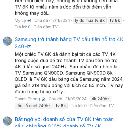
Đến thời điểm này, những lý do không nên mua
TV 8K từ nhiều năm trước đến thời điểm vẫn
không thay đổi...
Mỹ Lệ
Chủ đề
12/11/2024
lý do mua
tv
8k
tv
8k
✔
Trả lời: 0
Diễn đàn:
TV
Samsung trở thành hãng TV đầu tiên hỗ trợ 4K
240Hz
Một chiếc TV 8K đã đánh bại tất cả các TV 4K
trong cuộc đua để trở thành TV đầu tiên hỗ trợ
4K ở tần số quét 240Hz. Sản phẩm đó chính là
TV Samsung QN900D. Samsung QN900D 8k
QLED là TV 8K đầu bảng của Samsung năm 2024,
giá bán 219 triệu đồng với kích cỡ 85 inch. TV này
được trang bị bộ xử lý...
Thanh Phong
Chủ đề
21/09/2024
4k 240hz
✔
tần số quét 240hz
tv
8k
Trả lời: 0
Diễn đàn:
TV
Bất ngờ với doanh số của TV 8K trên toàn
cầu: chỉ bằng 0,16% doanh số TV 4K