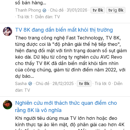
số bán hàng...
Thanh Phong
Chủ đề
31/01/2026
tv
8k
tv
lg
8k
✔
Trả lời: 1
Diễn đàn:
TV
TV 8K đang dần biến mất khỏi thị trường
Theo trang công nghệ Fast Technology, TV 8K,
từng được coi là "độ phân giải thế hệ tiếp theo",
hiện đang đối mặt với tình trạng doanh số sụt giảm
kéo dài. Dữ liệu từ công ty nghiên cứu AVC Revo
cho thấy TV 8K đã dần biến mất khỏi tầm nhìn
của công chúng, giảm từ đỉnh điểm năm 2022, với
dự báo...
Sasha
Chủ đề
28/12/2025
tv
8k
Trả lời: 0
Diễn
✔
đàn:
TV
Nghiên cứu mới thách thức quan điểm cho
rằng 8K là vô nghĩa
Khi người tiêu dùng mua TV lớn hơn hoặc đeo
kính thực tại ảo lên mặt, độ phân giải cao hơn 4K