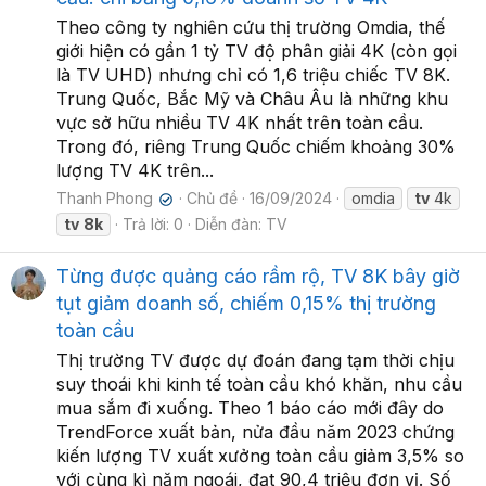
Theo công ty nghiên cứu thị trường Omdia, thế
giới hiện có gần 1 tỷ TV độ phân giải 4K (còn gọi
là TV UHD) nhưng chỉ có 1,6 triệu chiếc TV 8K.
Trung Quốc, Bắc Mỹ và Châu Âu là những khu
vực sở hữu nhiều TV 4K nhất trên toàn cầu.
Trong đó, riêng Trung Quốc chiếm khoảng 30%
lượng TV 4K trên...
Thanh Phong
Chủ đề
16/09/2024
omdia
tv
4k
✔
tv
8k
Trả lời: 0
Diễn đàn:
TV
Từng được quảng cáo rầm rộ, TV 8K bây giờ
tụt giảm doanh số, chiếm 0,15% thị trường
toàn cầu
Thị trường TV được dự đoán đang tạm thời chịu
suy thoái khi kinh tế toàn cầu khó khăn, nhu cầu
mua sắm đi xuống. Theo 1 báo cáo mới đây do
TrendForce xuất bản, nửa đầu năm 2023 chứng
kiến lượng TV xuất xưởng toàn cầu giảm 3,5% so
với cùng kì năm ngoái, đạt 90,4 triệu đơn vị. Số