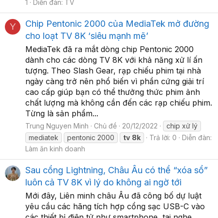
1
Diễn đàn:
TV
Chip Pentonic 2000 của MediaTek mở đường
Y
cho loạt TV 8K ‘siêu mạnh mẽ’
MediaTek đã ra mắt dòng chip Pentonic 2000
dành cho các dòng TV 8K với khả năng xử lí ấn
tượng. Theo Slash Gear, rạp chiếu phim tại nhà
ngày càng trở nên phổ biến vì phần cứng giải trí
cao cấp giúp bạn có thể thưởng thức phim ảnh
chất lượng mà không cần đến các rạp chiếu phim.
Từng là sản phẩm...
Trung Nguyen Minh
Chủ đề
20/12/2022
chip xử lý
mediatek
pentonic 2000
tv
8k
Trả lời: 0
Diễn đàn:
Làm ăn kinh doanh
Sau cổng Lightning, Châu Âu có thể “xóa sổ”
luôn cả TV 8K vì lý do không ai ngờ tới
Mới đây, Liên minh châu Âu đã công bố dự luật
yêu cầu các hãng tích hợp cổng sạc USB-C vào
các thiết bị điện tử như smartphone, tai nghe,