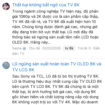
Thất bại không bất ngờ của TV 8K
Trong ngành công nghiệp TV hiện nay, độ phân
giải 1080p và 2K được coi là sản phẩm cấp thấp,
TV 4K đã rất rẻ, và TV 8K đã xuất hiện hơn 10
năm. Chúng từng được đánh giá cao, nhưng giờ
đây đang trên bờ vực thất bại. LG mới đây đã
thông báo sẽ ngừng sản xuất tấm nền LCD hoặc
OLED 8K. Hãng này...
Sasha
Chủ đề
02/02/2026
tv
8k
Trả lời: 0
Diễn
✔
đàn:
TV
LG ngừng sản xuất hoàn toàn TV OLED 8K và
TV LCD 8K
Sau Sony và TCL, LG đã từ bỏ thị trường TV 8K.
LG là thương hiệu duy nhất cung cấp TV OLED 8K
bên cạnh TV LCD 8K. TV 8K đã chứng tỏ là một
thất bại, bị ảnh hưởng bởi giá cao, nội dung 8K
gốc khan hiếm và chất lượng nâng cấp nội dung
8K không vượt trội so với TV 4K. Mặc dù doanh