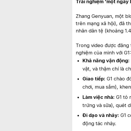
Trải nghiệm 'một ngày 
Zhang Genyuan, một blog
trên mạng xã hội), đã t
nhân dân tệ (khoảng 1.
Trong video được đăng 
nghiệm của mình với G1:
Khả năng vận động:
vật, và thậm chí là 
Giao tiếp:
G1 chào đó
chơi, mua sắm), khen 
Làm việc nhà:
G1 tỏ 
trứng và sữa), quét d
Đi dạo và nhảy:
G1 c
động tác nhảy.