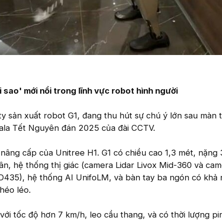
 sao' mới nổi trong lĩnh vực robot hình người
ty sản xuất robot G1, đang thu hút sự chú ý lớn sau màn t
Gala Tết Nguyên đán 2025 của đài CCTV.
 nâng cấp của Unitree H1. G1 có chiều cao 1,3 mét, nặng 
n, hệ thống thị giác (camera Lidar Livox Mid-360 và ca
 D435), hệ thống AI UnifoLM, và bàn tay ba ngón có khả
héo léo.
với tốc độ hơn 7 km/h, leo cầu thang, và có thời lượng p