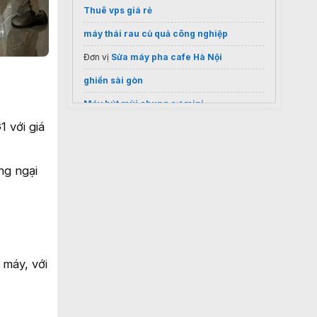
Thuê vps giá rẻ
máy thái rau củ quả công nghiệp
Đơn vị
Sửa máy pha cafe Hà Nội
ghiền sài gòn
Máy hút mùi chung cư mini
 với giá
Nơi bán
Máy hút ẩm Mitsubishi chân voi
uy tín
Thực đơn cơm công nhân
ng ngại
 máy, với