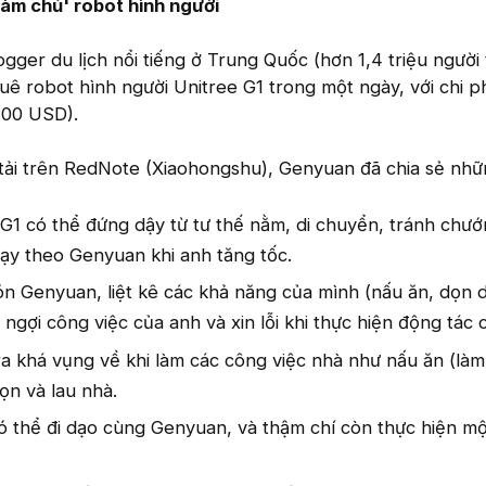
làm chủ' robot hình người
ger du lịch nổi tiếng ở Trung Quốc (hơn 1,4 triệu người 
huê robot hình người Unitree G1 trong một ngày, với chi p
400 USD).
tải trên RedNote (Xiaohongshu), Genyuan đã chia sẻ nhữn
G1 có thể đứng dậy từ tư thế nằm, di chuyển, tránh chướ
chạy theo Genyuan khi anh tăng tốc.
n Genyuan, liệt kê các khả năng của mình (nấu ăn, dọn d
ngợi công việc của anh và xin lỗi khi thực hiện động tác c
ra khá vụng về khi làm các công việc nhà như nấu ăn (làm
ọn và lau nhà.
ó thể đi dạo cùng Genyuan, và thậm chí còn thực hiện mộ