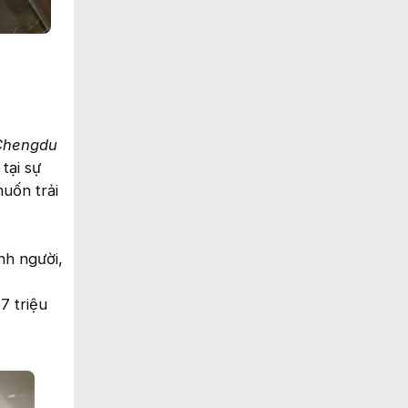
Chengdu
tại sự
muốn trải
nh người,
7 triệu