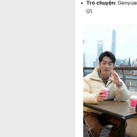
Trò chuyện:
Genyuan 
G1.