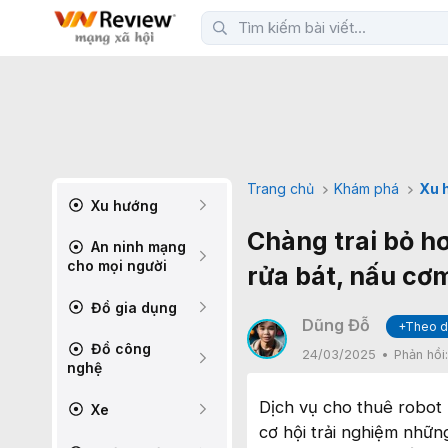
Trang chủ
Khám phá
Xu 
Xu hướng
Chàng trai bỏ hơ
An ninh mạng
cho mọi người
rửa bát, nấu cơm
Đồ gia dụng
Dũng Đỗ
+Theo d
Đồ công
24/03/2025
Phản hồi
nghệ
Dịch vụ cho thuê robot
Xe
cơ hội trải nghiệm nhữn