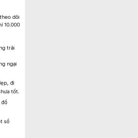
theo dõi
hí 10.000
g trải
ng ngại
ẹp, đi
hưa tốt.
 đổ
t số