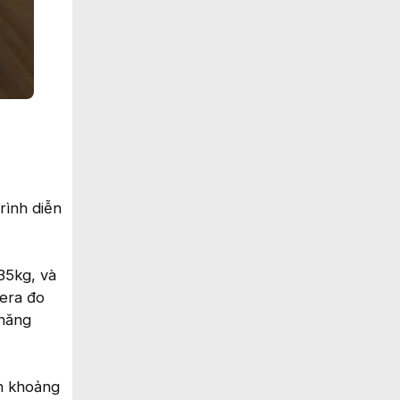
rình diễn
35kg, và
mera đo
 năng
in khoảng