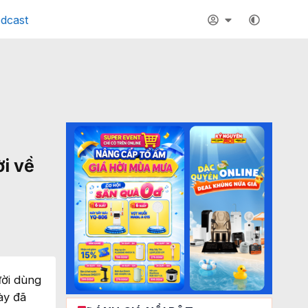
dcast
ời về
ười dùng
ày đã