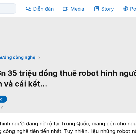
Diễn đàn
Media
Story
Po
hướng công nghệ
n 35 triệu đồng thuê robot hình ngư
 và cái kết...
õi
:
0
 hình người đang nở rộ tại Trung Quốc, mang đến cho ng
g công nghệ tiên tiến nhất. Tuy nhiên, liệu những robot n