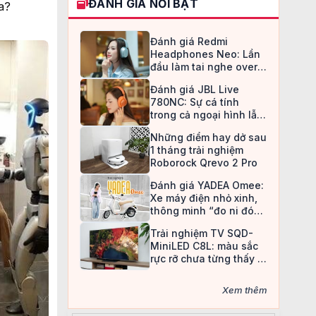
ĐÁNH GIÁ NỔI BẬT
a?
Đánh giá Redmi
Headphones Neo: Lần
đầu làm tai nghe over-
ear, Redmi chọn cách đi
Đánh giá JBL Live
an toàn
780NC: Sự cá tính
trong cả ngoại hình lẫn
chất âm
Những điểm hay dở sau
1 tháng trải nghiệm
Roborock Qrevo 2 Pro
Đánh giá YADEA Omee:
Xe máy điện nhỏ xinh,
thông minh “đo ni đóng
giày” cho nữ sinh
Trải nghiệm TV SQD-
MiniLED C8L: màu sắc
rực rỡ chưa từng thấy ở
TV LCD
Xem thêm