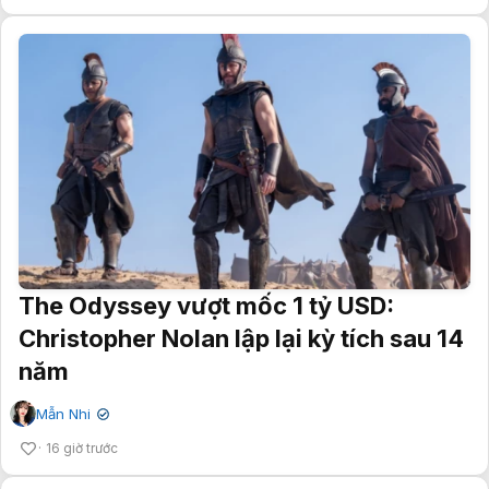
The Odyssey vượt mốc 1 tỷ USD:
Christopher Nolan lập lại kỳ tích sau 14
năm
Mẫn Nhi
✔
16 giờ trước