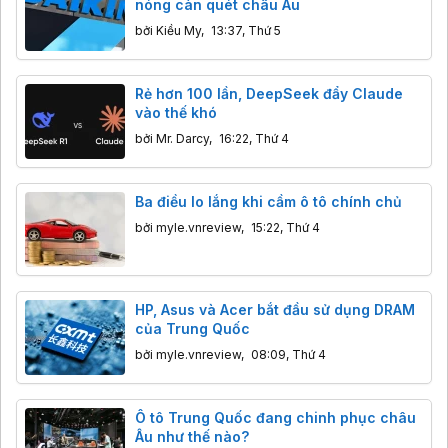
nóng càn quét châu Âu
bởi
Kiều My
,
13:37, Thứ 5
Rẻ hơn 100 lần, DeepSeek đẩy Claude
vào thế khó
bởi
Mr. Darcy
,
16:22, Thứ 4
Ba điều lo lắng khi cầm ô tô chính chủ
bởi
myle.vnreview
,
15:22, Thứ 4
HP, Asus và Acer bắt đầu sử dụng DRAM
của Trung Quốc
bởi
myle.vnreview
,
08:09, Thứ 4
Ô tô Trung Quốc đang chinh phục châu
Âu như thế nào?