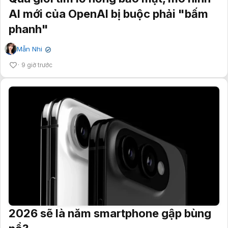
AI mới của OpenAI bị buộc phải "bấm
phanh"
Mẫn Nhi
✔
9 giờ trước
2026 sẽ là năm smartphone gập bùng