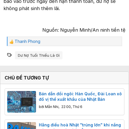
báo vào trước ngày đến hạn thanh toán, dư nợ sẽ
không phát sinh thêm lãi.
Nguồn: Nguyễn Minh/An ninh tiền tệ​
Thanh Phong
C
ả
Từ khóa
m
Dư Nợ Tuổi Thiểu Là Gì
x
ú
c
:
CHỦ ĐỀ TƯƠNG TỰ
Bán dẫn đổi ngôi: Hàn Quốc, Đài Loan xô
đổ vị thế xuất khẩu của Nhật Bản
bởi
Mẫn Nhi
,
22:00, Thứ 6
Hãng điều hoà Nhật "trúng lớn" khi nắng