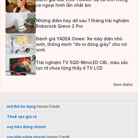
cả ngoại hình lẫn chất âm
Những điểm hay dở sau 1 tháng trải nghiệm
Roborock Qrevo 2 Pro
Đánh giá YADEA Omee: Xe máy điện nhỏ
xinh, thông minh “đo ni đóng giày” cho nữ
sinh
Trải nghiệm TV SQD-MiniLED C8L: màu sắc
rực rỡ chưa từng thấy ở TV LCD
Xem thêm
mở thẻ tín dụng
Home Credit
Thuê vps giá rẻ
vay tiêu dùng nhanh
vay tiền nóng nhanh
Home Credit