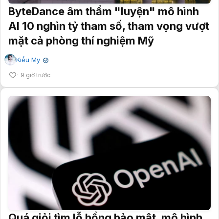
ByteDance âm thầm "luyện" mô hình
AI 10 nghìn tỷ tham số, tham vọng vượt
mặt cả phòng thí nghiệm Mỹ
Kiều My
✔
9 giờ trước
Quá giỏi tìm lỗ hổng bảo mật, mô hình