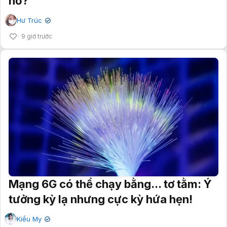
nổ?
Hư Trúc
✔
9 giờ trước
Mạng 6G có thể chạy bằng... tơ tằm: Ý
tưởng kỳ lạ nhưng cực kỳ hứa hẹn!
Kiều My
✔