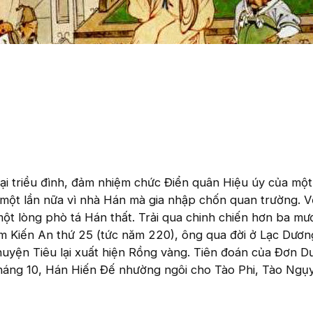
ại triều đình, đảm nhiệm chức Điển quân Hiệu úy của một
ại một lần nữa vì nhà Hán mà gia nhập chốn quan trường. 
ột lòng phò tá Hán thất. Trải qua chinh chiến hơn ba mư
m Kiến An thứ 25 (tức năm 220), ông qua đời ở Lạc Dươn
uyện Tiêu lại xuất hiện Rồng vàng. Tiên đoán của Đơn D
tháng 10, Hán Hiến Đế nhường ngôi cho Tào Phi, Tào Ngụ