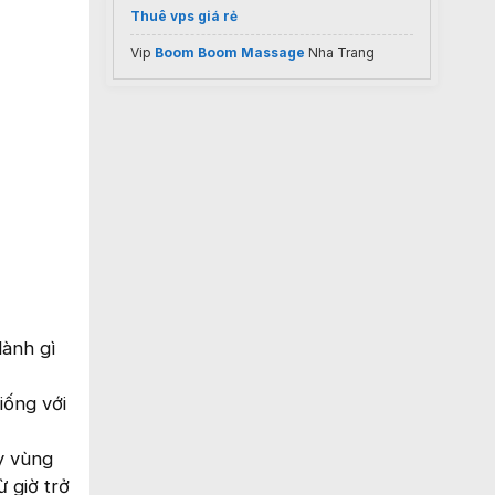
Thuê vps giá rẻ
Vip
Boom Boom Massage
Nha Trang
lành gì
iống với
y vùng
ừ giờ trở