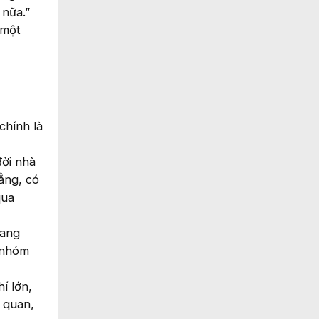
 nữa.”
 một
chính là
đời nhà
ẳng, có
qua
đang
 nhóm
í lớn,
ừ quan,