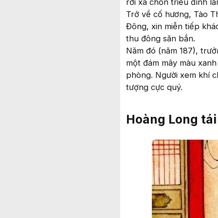
rời xa chốn triều đình l
Trở về cố hương, Tào Th
Đông, xin miễn tiếp khá
thu đông săn bắn.
Năm đó (năm 187), trưởng
một đám mây màu xanh h
phòng. Người xem khí ch
tượng cực quý.
Hoàng Long tái