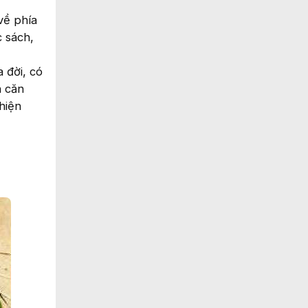
về phía
c sách,
 đời, có
n căn
hiện