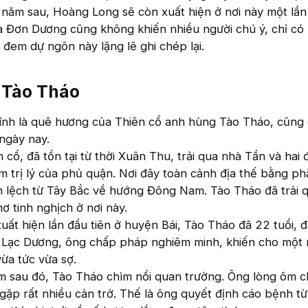
năm sau, Hoàng Long sẽ còn xuất hiện ở nơi này một lần
ủa Đơn Dương cũng không khiến nhiều người chú ý, chỉ có
 đem dự ngôn này lặng lẽ ghi chép lại.
 Tào Tháo
ính là quê hương của Thiên cổ anh hùng Tào Tháo, cũng 
ngày nay.
cổ, đã tồn tại từ thời Xuân Thu, trải qua nhà Tần và hai 
âm trị lý của phủ quận. Nơi đây toàn cảnh địa thế bằng ph
 lệch từ Tây Bắc về hướng Đông Nam. Tào Tháo đã trải 
ơ tinh nghịch ở nơi này.
ất hiện lần đầu tiên ở huyện Bái, Tào Tháo đã 22 tuổi, 
 Lạc Dương, ông chấp pháp nghiêm minh, khiến cho một
ừa tức vừa sợ.
m sau đó, Tào Tháo chìm nổi quan trường. Ông lòng ôm ch
 gặp rất nhiều cản trở. Thế là ông quyết định cáo bệnh t