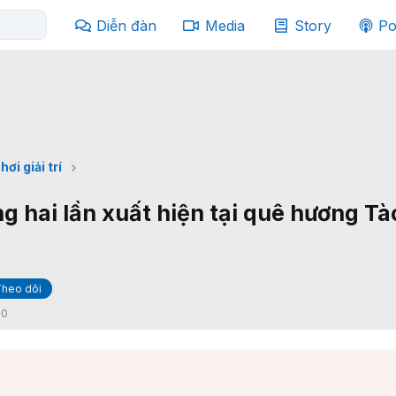
Diễn đàn
Media
Story
Po
hơi giải trí
g hai lần xuất hiện tại quê hương Tà
Theo dõi
:
0