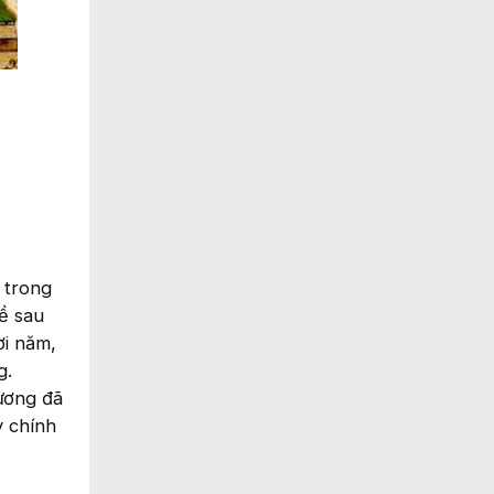
 trong
Về sau
ơi năm,
g.
ương đã
y chính