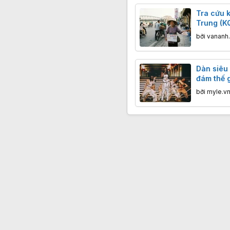
Tra cứu k
Trung (K
đại kỷ n
bởi
vananh
Dàn siêu
đám thế gi
mạc Espo
bởi
myle.v
ở Paris