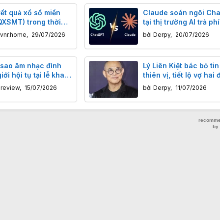
ết quả xổ số miền
Claude soán ngôi Ch
QXSMT) trong thời
tại thị trường AI trả ph
guyên số
Quốc lần đầu tiên
.vnr.home
,
29/07/2026
bởi
Derpy
,
20/07/2026
 sao âm nhạc đình
Lý Liên Kiệt bác bỏ ti
ới hội tụ tại lễ khai
thiên vị, tiết lộ vợ hai 
rts World Cup 2026
cho con riêng đến 100
nreview
,
15/07/2026
bởi
Derpy
,
11/07/2026