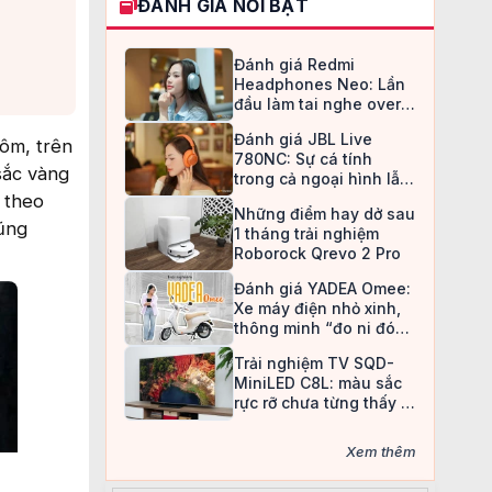
ĐÁNH GIÁ NỔI BẬT
Đánh giá Redmi
Headphones Neo: Lần
đầu làm tai nghe over-
ear, Redmi chọn cách đi
Đánh giá JBL Live
an toàn
hôm, trên
780NC: Sự cá tính
sắc vàng
trong cả ngoại hình lẫn
chất âm
 theo
Những điểm hay dở sau
ũng
1 tháng trải nghiệm
Roborock Qrevo 2 Pro
Đánh giá YADEA Omee:
Xe máy điện nhỏ xinh,
thông minh “đo ni đóng
giày” cho nữ sinh
Trải nghiệm TV SQD-
MiniLED C8L: màu sắc
rực rỡ chưa từng thấy ở
TV LCD
Xem thêm