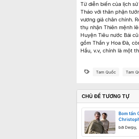
Từ diễn biến của lịch s
Tháo với thân phận tướ
vương giả chân chính. R
thụ nhận Thiên mệnh lê
Huyện Tiêu nước Bái cũ
gồm Thần y Hoa Đà, còn
Hầu, v.v, chính là một th
Từ khóa
Tam Quốc
Tam Q
CHỦ ĐỀ TƯƠNG TỰ
Bom tấn 
Christoph
doanh th
bởi
Derpy
,
USD