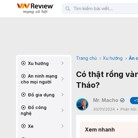
Trang chủ
Xu hướng
Ăn c
Xu hướng
Có thật rồng vàn
An ninh mạng
cho mọi người
Tháo?
Đồ gia dụng
Mr. Macho
+
✔
Đồ công
30/01/2024
Phản hồi
nghệ
Xe
Xem nhanh