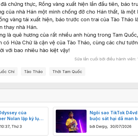
ử đã chứng thực, Rồng vàng xuất hiện lần đầu tiên, báo tr
ng của nhà Hán một mình chống đỡ cho Hán thất, là một
ồng vàng tái xuất hiện, báo trước con trai của Tào Tháo l
n thay nhà Hán.
ng là quê hương của rất nhiều anh hùng trong Tam Quốc
 có Hứa Chử là cận vệ của Tào Tháo, cùng các chư tướ
ời với bao nhiêu hào kiệt vậy!
Sửa lần cuối bởi điều hành viên:
uốc Chí
Tào Tháo
Thời Tam Quốc
Odyssey của
Ngôi sao TikTok D4vd
er Nolan lập kỷ lục
buộc sát hại dã man b
u mở màn 264,1 triệu
tuổi teen bằng cưa m
10:37, Thứ 3
bởi
Derpy
,
30/07/2026