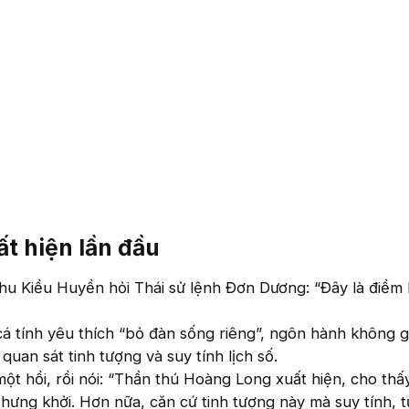
t hiện lần đầu
hu Kiều Huyền hỏi Thái sử lệnh Đơn Dương: “Đây là điềm 
á tính yêu thích “bỏ đàn sống riêng”, ngôn hành không g
ề quan sát tinh tượng và suy tính lịch số.
t hồi, rồi nói: “Thần thú Hoàng Long xuất hiện, cho thấ
hưng khởi. Hơn nữa, căn cứ tinh tượng này mà suy tính, t