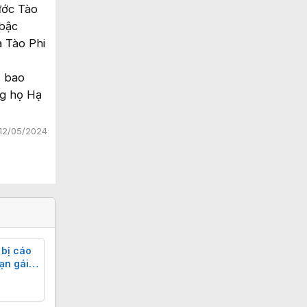
ước Tào
 bậc
à Tào Phi
, bao
ng họ Hạ
12/05/2024
 bị cáo
ạn gái
áy