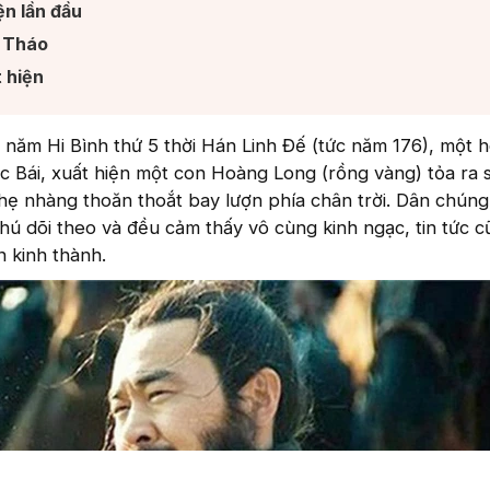
n lần đầu​
 Tháo​
 hiện​
năm Hi Bình thứ 5 thời Hán Linh Đế (tức năm 176), một 
c Bái, xuất hiện một con Hoàng Long (rồng vàng) tỏa ra 
hẹ nhàng thoăn thoắt bay lượn phía chân trời. Dân chúng
 dõi theo và đều cảm thấy vô cùng kinh ngạc, tin tức c
 kinh thành.