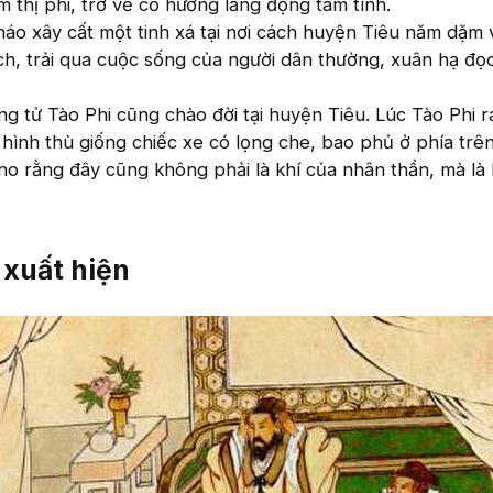
ắm thị phi, trở về cố hương lắng đọng tâm tình.
áo xây cất một tinh xá tại nơi cách huyện Tiêu năm dặm 
ch, trải qua cuộc sống của người dân thường, xuân hạ đọ
 tử Tào Phi cũng chào đời tại huyện Tiêu. Lúc Tào Phi ra
ình thù giống chiếc xe có lọng che, bao phủ ở phía trê
o rằng đây cũng không phải là khí của nhân thần, mà là 
 xuất hiện