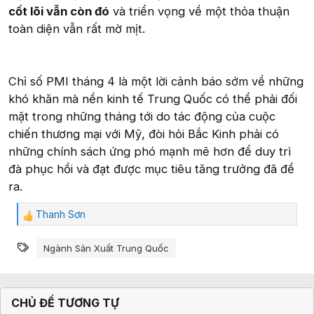
cốt lõi vẫn còn đó
và triển vọng về một thỏa thuận
toàn diện vẫn rất mờ mịt.
Chỉ số PMI tháng 4 là một lời cảnh báo sớm về những
khó khăn mà nền kinh tế Trung Quốc có thể phải đối
mặt trong những tháng tới do tác động của cuộc
chiến thương mại với Mỹ, đòi hỏi Bắc Kinh phải có
những chính sách ứng phó mạnh mẽ hơn để duy trì
đà phục hồi và đạt được mục tiêu tăng trưởng đã đề
ra.
Thanh Sơn
C
ả
Từ khóa
m
Ngành Sản Xuất Trung Quốc
x
ú
c
:
CHỦ ĐỀ TƯƠNG TỰ