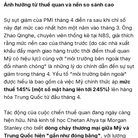
Ảnh hưởng từ thuế quan và nền so sánh cao
Sự sụt giảm của PMI tháng 4 diễn ra sau khi chỉ số
này đạt mức cao nhất hơn một năm vào tháng 3. Ông
Zhao Qinghe, chuyên viên thống kê tại NBS, giải thích
rằng mức nền cao của tháng trước (do các nhà xuất
khẩu đẩy mạnh giao hàng trước thời điểm thuế quan
Mỹ có hiệu lực) cùng với "môi trường bên ngoài thay
đổi nhanh chóng" là những lý do chính dẫn đến sự sụt
giảm trong tháng 4. Yếu tố "môi trường bên ngoài"
được hiểu là bao gồm cả việc Mỹ chính thức áp
mức
thuế 145% (một số mặt hàng lên tới 245%)
lên hàng
hóa Trung Quốc từ đầu tháng 4.
Tác động của cuộc chiến thuế quan đang ngày càng
hiện hữu. Nhà kinh tế học Chetan Ahya tại Morgan
Stanley cho biết
dòng chảy thương mại giữa Mỹ và
Trung Quốc hiện "gần như đóng băng"
, với lượng