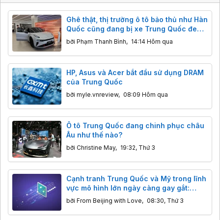
Ghê thật, thị trường ô tô bảo thủ như Hàn
Quốc cũng đang bị xe Trung Quốc đe
dọa
bởi
Phạm Thanh Bình
,
14:14 Hôm qua
HP, Asus và Acer bắt đầu sử dụng DRAM
của Trung Quốc
bởi
myle.vnreview
,
08:09 Hôm qua
Ô tô Trung Quốc đang chinh phục châu
Âu như thế nào?
bởi
Christine May
,
19:32, Thứ 3
Cạnh tranh Trung Quốc và Mỹ trong lĩnh
vực mô hình lớn ngày càng gay gắt:
Hàng Mỹ giảm giá mạnh để cạnh tranh
bởi
From Beijing with Love
,
08:30, Thứ 3
với Kimi và DeepSeek