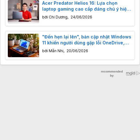
Acer Predator Helios 16: Lựa chọn
laptop gaming cao cấp đáng chú ý hiện
nay
bởi
Chi Dương
,
24/06/2026
"Đến hẹn lại lên", bản cập nhật Windows
11 khiến người dùng gặp lỗi OneDrive,
Dropbox và File Explorer
bởi
Mẫn Nhi
,
20/06/2026