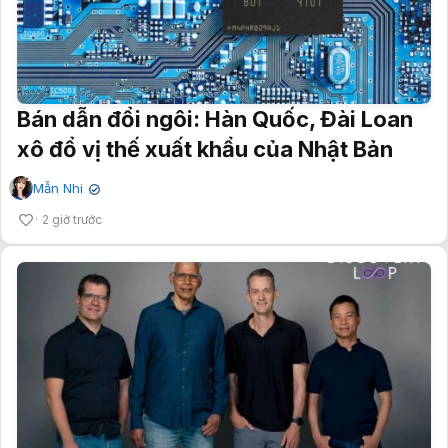
Bán dẫn đổi ngôi: Hàn Quốc, Đài Loan
xô đổ vị thế xuất khẩu của Nhật Bản
Mẫn Nhi
✔
2 giờ trước