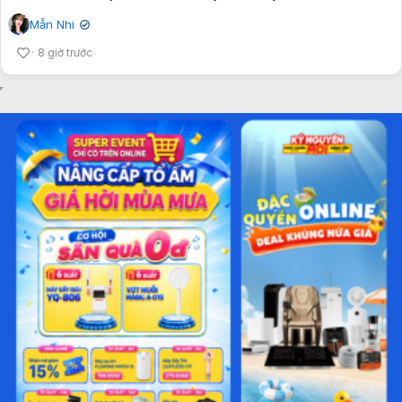
Mẫn Nhi
✔
8 giờ trước