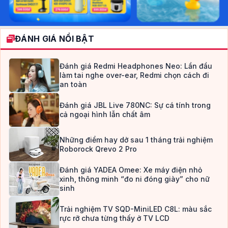
ĐÁNH GIÁ NỔI BẬT
Đánh giá Redmi Headphones Neo: Lần đầu
làm tai nghe over-ear, Redmi chọn cách đi
an toàn
Đánh giá JBL Live 780NC: Sự cá tính trong
cả ngoại hình lẫn chất âm
Những điểm hay dở sau 1 tháng trải nghiệm
Roborock Qrevo 2 Pro
Đánh giá YADEA Omee: Xe máy điện nhỏ
xinh, thông minh “đo ni đóng giày” cho nữ
sinh
Trải nghiệm TV SQD-MiniLED C8L: màu sắc
rực rỡ chưa từng thấy ở TV LCD