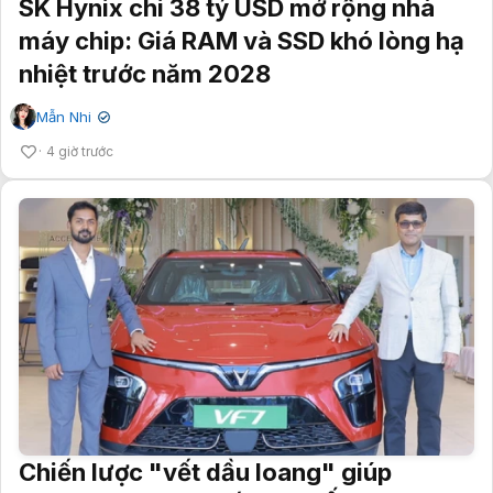
SK Hynix chi 38 tỷ USD mở rộng nhà
máy chip: Giá RAM và SSD khó lòng hạ
nhiệt trước năm 2028
Mẫn Nhi
✔
4 giờ trước
Chiến lược "vết dầu loang" giúp