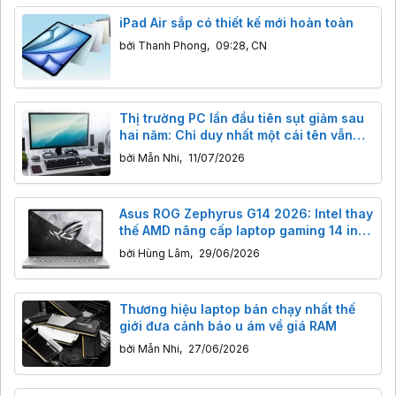
iPad Air sắp có thiết kế mới hoàn toàn
bởi
Thanh Phong
,
09:28, CN
Thị trường PC lần đầu tiên sụt giảm sau
hai năm: Chỉ duy nhất một cái tên vẫn
"sống khoẻ"
bởi
Mẫn Nhi
,
11/07/2026
Asus ROG Zephyrus G14 2026: Intel thay
thế AMD nâng cấp laptop gaming 14 inch
cỡ nào?
bởi
Hùng Lâm
,
29/06/2026
Thương hiệu laptop bán chạy nhất thế
giới đưa cảnh báo u ám về giá RAM
bởi
Mẫn Nhi
,
27/06/2026