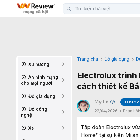
Trang chủ
Đồ gia dụng
D
Xu hướng
Electrolux trìn
An ninh mạng
cho mọi người
cách thiết kế Bắ
Đồ gia dụng
Mỹ Lệ
+Theo d
✔
Đồ công
22/04/2026
Phản hồi
nghệ
Tập đoàn Electrolux vừa
Xe
Home” tại sự kiện Milan