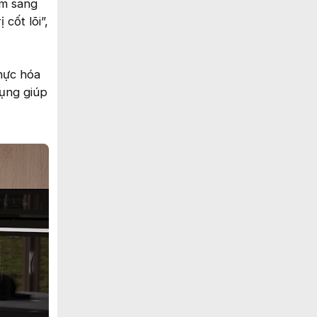
ẩm sang
cốt lõi”,
hực hóa
dụng giúp