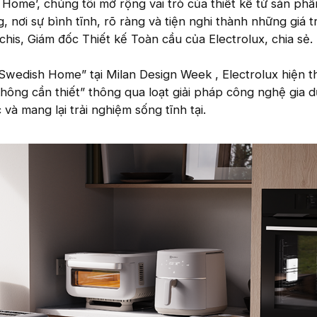
 Home’, chúng tôi mở rộng vai trò của thiết kế từ sản ph
 nơi sự bình tĩnh, rõ ràng và tiện nghi thành những giá trị 
his, Giám đốc Thiết kế Toàn cầu của Electrolux, chia sẻ.
Swedish Home” tại Milan Design Week , Electrolux hiện t
 không cần thiết” thông qua loạt giải pháp công nghệ gia 
 và mang lại trải nghiệm sống tĩnh tại.