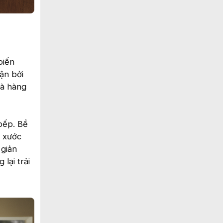
biến
ận bởi
hà hàng
bếp. Bề
y xước
 giản
lại trải