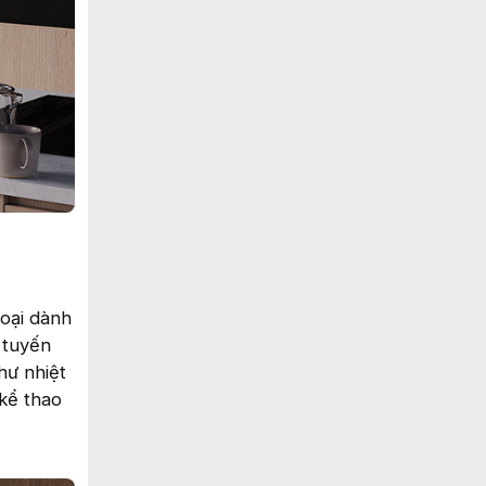
hoại dành
 tuyến
hư nhiệt
 kể thao