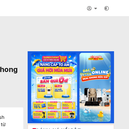
phong
sh
 từ