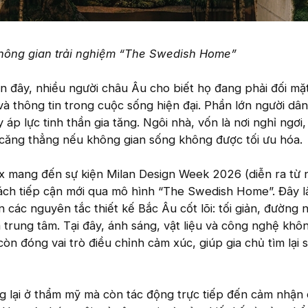
hông gian trải nghiệm “The Swedish Home”
 đây, nhiều người châu Âu cho biết họ đang phải đối mặt
 và thông tin trong cuộc sống hiện đại. Phần lớn người dân
 áp lực tinh thần gia tăng. Ngôi nhà, vốn là nơi nghỉ ngơi, 
 căng thẳng nếu không gian sống không được tối ưu hóa.
ux mang đến sự kiện Milan Design Week 2026 (diễn ra từ 
cách tiếp cận mới qua mô hình “The Swedish Home”. Đây 
n các nguyên tắc thiết kế Bắc Âu cốt lõi: tối giản, đường
 trung tâm. Tại đây, ánh sáng, vật liệu và công nghệ khô
n đóng vai trò điều chỉnh cảm xúc, giúp gia chủ tìm lại s
g lại ở thẩm mỹ mà còn tác động trực tiếp đến cảm nhận