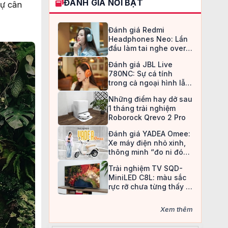
ĐÁNH GIÁ NỔI BẬT
sự cân
Đánh giá Redmi
Headphones Neo: Lần
đầu làm tai nghe over-
ear, Redmi chọn cách đi
Đánh giá JBL Live
an toàn
780NC: Sự cá tính
trong cả ngoại hình lẫn
chất âm
Những điểm hay dở sau
1 tháng trải nghiệm
Roborock Qrevo 2 Pro
Đánh giá YADEA Omee:
Xe máy điện nhỏ xinh,
thông minh “đo ni đóng
giày” cho nữ sinh
Trải nghiệm TV SQD-
MiniLED C8L: màu sắc
rực rỡ chưa từng thấy ở
TV LCD
Xem thêm