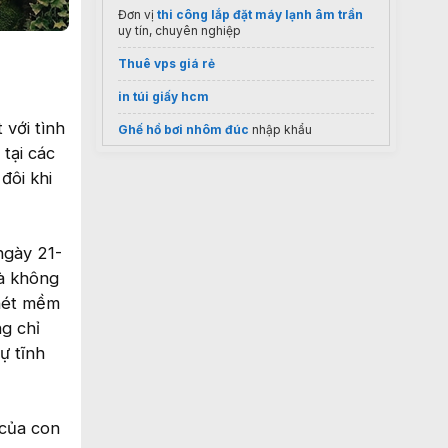
Đơn vị
thi công lắp đặt máy lạnh âm trần
uy tín, chuyên nghiệp
Thuê vps giá rẻ
in túi giấy hcm
 với tình
Ghế hồ bơi nhôm đúc
nhập khẩu
 tại các
Cung cấp
Máy quét 3D
Giá tốt
đôi khi
Quạt hút tản nhiệt
Tổng Kho Quạt Điện
điều hòa mitsubishi 12000
ngày 21-
Bảng giá
máy nghiền dược liệu
là không
Vật liệu cách nhiệt
Cty Thời Vận
 nét mềm
ng chỉ
máy chiết rót tự động
ự tĩnh
Mita F&B Solutions
Tư vấn lắp
flap barrier
2026
 của con
Dự án
Vinhomes Saigon Park
Hóc Môn