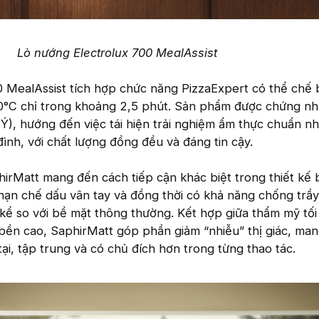
Lò nướng Electrolux 700 MealAssist
0 MealAssist tích hợp chức năng PizzaExpert có thể chế 
40°C chỉ trong khoảng 2,5 phút. Sản phẩm được chứng nh
i (Ý), hướng đến việc tái hiện trải nghiệm ẩm thực chuẩn n
đình, với chất lượng đồng đều và đáng tin cậy.
irMatt mang đến cách tiếp cận khác biệt trong thiết kế 
hạn chế dấu vân tay và đồng thời có khả năng chống trầ
 kể so với bề mặt thông thường. Kết hợp giữa thẩm mỹ tối
ền cao, SaphirMatt góp phần giảm “nhiễu” thị giác, mang 
ại, tập trung và có chủ đích hơn trong từng thao tác.