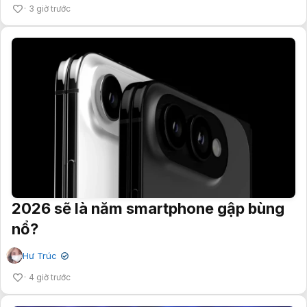
3 giờ trước
2026 sẽ là năm smartphone gập bùng
nổ?
Hư Trúc
✔
4 giờ trước