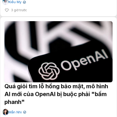
Kiều My
✔
3 giờ trước
Quá giỏi tìm lỗ hổng bảo mật, mô hình
AI mới của OpenAI bị buộc phải "bấm
phanh"
Mẫn Nhi
✔