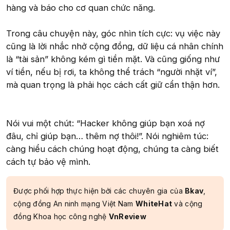
hàng và báo cho cơ quan chức năng.
Trong câu chuyện này, góc nhìn tích cực: vụ việc này
cũng là lời nhắc nhở cộng đồng, dữ liệu cá nhân chính
là “tài sản” không kém gì tiền mặt. Và cũng giống như
ví tiền, nếu bị rơi, ta không thể trách “người nhặt ví”,
mà quan trọng là phải học cách cất giữ cẩn thận hơn.
Nói vui một chút: “Hacker không giúp bạn xoá nợ
đâu, chỉ giúp bạn… thêm nợ thôi!”. Nói nghiêm túc:
càng hiểu cách chúng hoạt động, chúng ta càng biết
cách tự bảo vệ mình.
Được phối hợp thực hiện bởi các chuyên gia của
Bkav
,
cộng đồng An ninh mạng Việt Nam
WhiteHat
và cộng
đồng Khoa học công nghệ
VnReview