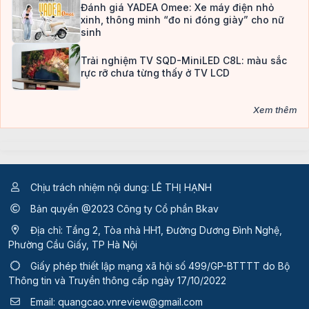
Đánh giá YADEA Omee: Xe máy điện nhỏ
xinh, thông minh “đo ni đóng giày” cho nữ
sinh
Trải nghiệm TV SQD-MiniLED C8L: màu sắc
rực rỡ chưa từng thấy ở TV LCD
Xem thêm
Chịu trách nhiệm nội dung: LÊ THỊ HẠNH
Bản quyền @2023 Công ty Cổ phần Bkav
Địa chỉ: Tầng 2, Tòa nhà HH1, Đường Dương Đình Nghệ,
Phường Cầu Giấy, TP Hà Nội
Giấy phép thiết lập mạng xã hội số 499/GP-BTTTT
do Bộ
Thông tin và Truyền thông cấp ngày 17/10/2022
Email:
quangcao.vnreview@gmail.com