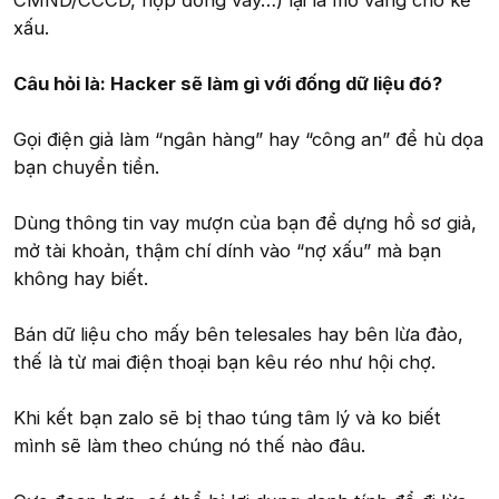
CMND/CCCD, hợp đồng vay…) lại là mỏ vàng cho kẻ
xấu.
Câu hỏi là: Hacker sẽ làm gì với đống dữ liệu đó?
Gọi điện giả làm “ngân hàng” hay “công an” để hù dọa
bạn chuyển tiền.
Dùng thông tin vay mượn của bạn để dựng hồ sơ giả,
mở tài khoản, thậm chí dính vào “nợ xấu” mà bạn
không hay biết.
Bán dữ liệu cho mấy bên telesales hay bên lừa đảo,
thế là từ mai điện thoại bạn kêu réo như hội chợ.
Khi kết bạn zalo sẽ bị thao túng tâm lý và ko biết
mình sẽ làm theo chúng nó thế nào đâu.