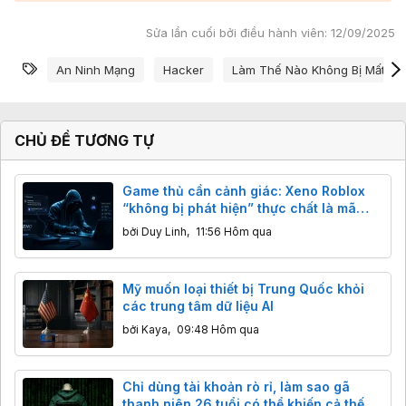
Sửa lần cuối bởi điều hành viên:
12/09/2025
Từ khóa
An Ninh Mạng
Hacker
Làm Thế Nào Không Bị Mất Dữ
CHỦ ĐỀ TƯƠNG TỰ
Game thủ cần cảnh giác: Xeno Roblox
“không bị phát hiện” thực chất là mã
độc đánh cắp dữ liệu
bởi
Duy Linh
,
11:56 Hôm qua
Mỹ muốn loại thiết bị Trung Quốc khỏi
các trung tâm dữ liệu AI
bởi
Kaya
,
09:48 Hôm qua
Chỉ dùng tài khoản rò rỉ, làm sao gã
thanh niên 26 tuổi có thể khiến cả thế