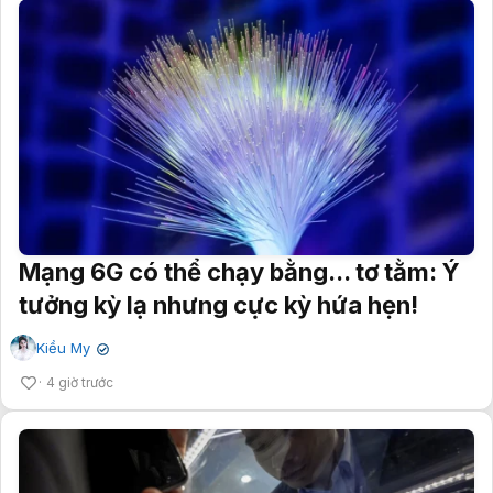
Mạng 6G có thể chạy bằng... tơ tằm: Ý
tưởng kỳ lạ nhưng cực kỳ hứa hẹn!
Kiều My
✔
4 giờ trước