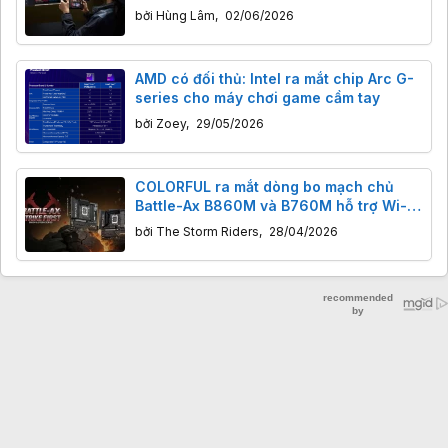
Ryzen Z2 Extreme
bởi
Hùng Lâm
,
02/06/2026
AMD có đối thủ: Intel ra mắt chip Arc G-
series cho máy chơi game cầm tay
bởi
Zoey
,
29/05/2026
COLORFUL ra mắt dòng bo mạch chủ
Battle-Ax B860M và B760M hỗ trợ Wi-Fi
7, tối ưu cho vi xử lý Intel Core Ultra
bởi
The Storm Riders
,
28/04/2026
200S