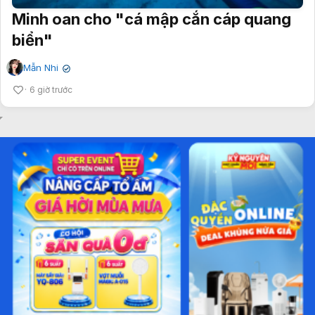
Minh oan cho "cá mập cắn cáp quang
biển"
Mẫn Nhi
✔
6 giờ trước