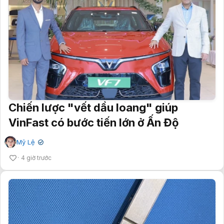
Chiến lược "vết dầu loang" giúp
VinFast có bước tiến lớn ở Ấn Độ
Mỹ Lệ
✔
4 giờ trước