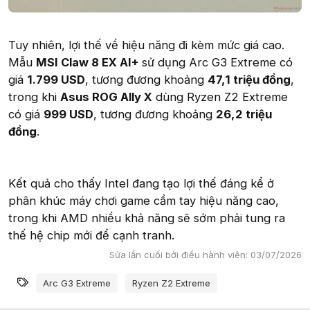
Tuy nhiên, lợi thế về hiệu năng đi kèm mức giá cao.
Mẫu
MSI Claw 8 EX AI+
sử dụng Arc G3 Extreme có
giá
1.799 USD
, tương đương khoảng
47,1 triệu đồng
,
trong khi
Asus ROG Ally X
dùng Ryzen Z2 Extreme
có giá
999 USD
, tương đương khoảng
26,2 triệu
đồng
.
Kết quả cho thấy Intel đang tạo lợi thế đáng kể ở
phân khúc máy chơi game cầm tay hiệu năng cao,
trong khi AMD nhiều khả năng sẽ sớm phải tung ra
thế hệ chip mới để cạnh tranh.
Sửa lần cuối bởi điều hành viên:
03/07/2026
Từ khóa
Arc G3 Extreme
Ryzen Z2 Extreme