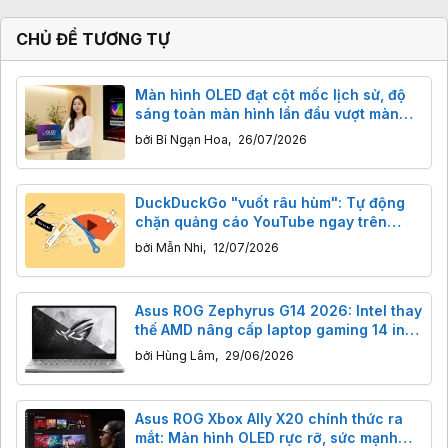
CHỦ ĐỀ TƯƠNG TỰ
Màn hình OLED đạt cột mốc lịch sử, độ
sáng toàn màn hình lần đầu vượt màn
hình LED
bởi
Bỉ Ngạn Hoa
,
26/07/2026
DuckDuckGo "vuốt râu hùm": Tự động
chặn quảng cáo YouTube ngay trên
trình duyệt
bởi
Mẫn Nhi
,
12/07/2026
Asus ROG Zephyrus G14 2026: Intel thay
thế AMD nâng cấp laptop gaming 14 inch
cỡ nào?
bởi
Hùng Lâm
,
29/06/2026
Asus ROG Xbox Ally X20 chính thức ra
mắt: Màn hình OLED rực rỡ, sức mạnh