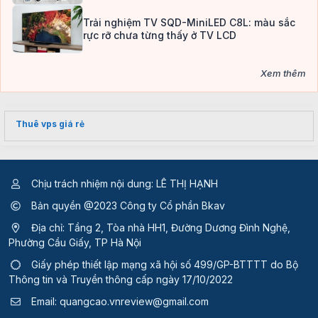
Trải nghiệm TV SQD-MiniLED C8L: màu sắc
rực rỡ chưa từng thấy ở TV LCD
Xem thêm
Thuê vps giá rẻ
Chịu trách nhiệm nội dung: LÊ THỊ HẠNH
Bản quyền @2023 Công ty Cổ phần Bkav
Địa chỉ: Tầng 2, Tòa nhà HH1, Đường Dương Đình Nghệ,
Phường Cầu Giấy, TP Hà Nội
Giấy phép thiết lập mạng xã hội số 499/GP-BTTTT
do Bộ
Thông tin và Truyền thông cấp ngày 17/10/2022
Email:
quangcao.vnreview@gmail.com