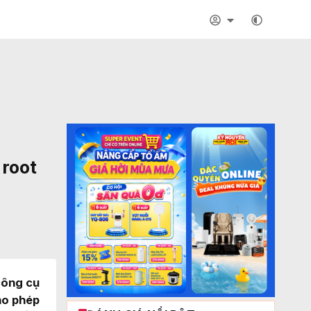
 root
công cụ
ho phép