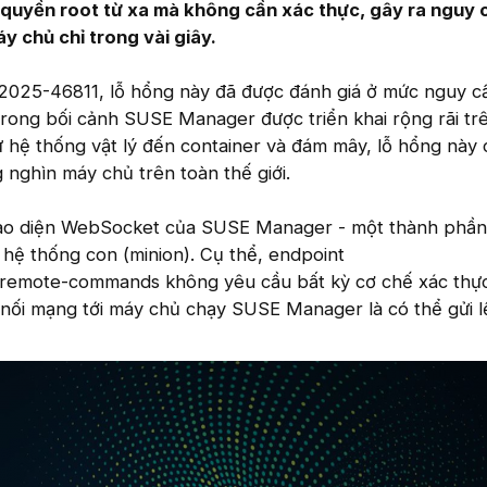
ới quyền root từ xa mà không cần xác thực, gây ra nguy 
y chủ chỉ trong vài giây.
2025-46811, lỗ hổng này đã được đánh giá ở mức nguy c
Trong bối cảnh SUSE Manager được triển khai rộng rãi tr
 hệ thống vật lý đến container và đám mây, lỗ hổng này 
nghìn máy chủ trên toàn thế giới.
giao diện WebSocket của SUSE Manager - một thành phầ
c hệ thống con (minion). Cụ thể, endpoint
/remote-commands không yêu cầu bất kỳ cơ chế xác thực
 nối mạng tới máy chủ chạy SUSE Manager là có thể gửi l