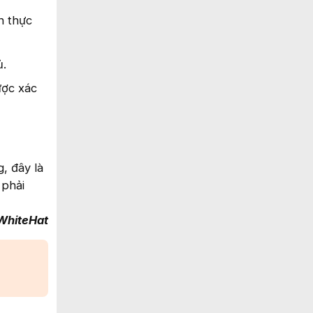
n thực
ủ.
ược xác
, đây là
 phải
WhiteHat