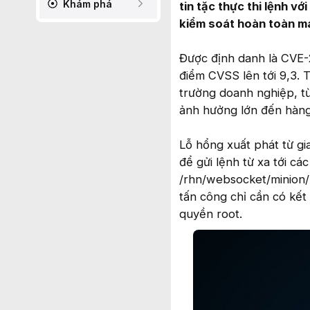
Khám phá
tin tặc thực thi lệnh v
kiểm soát hoàn toàn má
Được định danh là CVE-
điểm CVSS lên tới 9,3. 
trường doanh nghiệp, từ
ảnh hưởng lớn đến hàng 
Lỗ hổng xuất phát từ 
để gửi lệnh từ xa tới cá
/rhn/websocket/minion
tấn công chỉ cần có kết
quyền root.