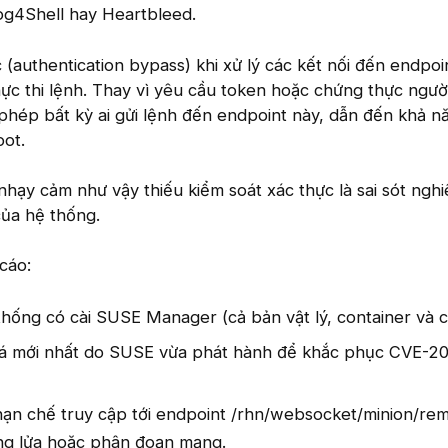
og4Shell hay Heartbleed.
 (authentication bypass) khi xử lý các kết nối đến endpoi
c thi lệnh. Thay vì yêu cầu token hoặc chứng thực ngườ
phép bất kỳ ai gửi lệnh đến endpoint này, dẫn đến khả n
oot.
nhạy cảm như vậy thiếu kiểm soát xác thực là sai sót ngh
của hệ thống.
cáo:
thống có cài SUSE Manager (cả bản vật lý, container và c
á mới nhất do SUSE vừa phát hành để khắc phục CVE-2
hạn chế truy cập tới endpoint /rhn/websocket/minion/re
g lửa hoặc phân đoạn mạng.