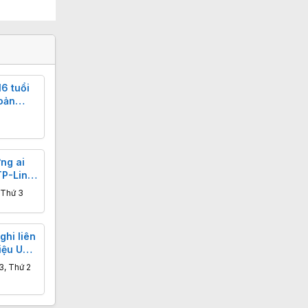
6 tuổi
oản
ng ai
TP-Link
 Thứ 3
ghi liên
iệu USD
3, Thứ 2