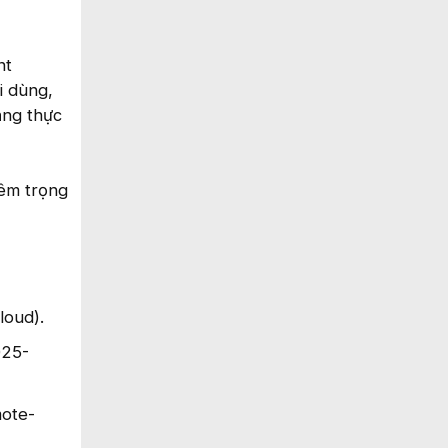
nt
i dùng,
ăng thực
iêm trọng
loud).
025-
mote-