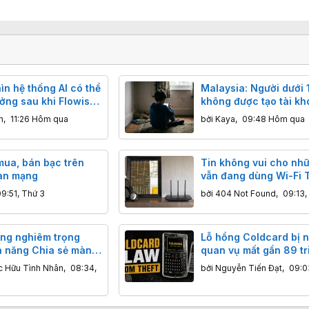
n hệ thống AI có thể
Malaysia: Người dưới 1
ởng sau khi Flowise
không được tạo tài kh
ổng nghiêm trọng
mạng xã hội
h
,
11:26 Hôm qua
bởi
Kaya
,
09:48 Hôm qua
mua, bán bạc trên
Tin không vui cho nhữ
an mạng
vẫn đang dùng Wi-Fi 
đời cũ
9:51, Thứ 3
bởi
404 Not Found
,
09:13,
ổng nghiêm trọng
Lỗ hổng Coldcard bị n
nh năng Chia sẻ màn
quan vụ mất gần 89 tr
 macOS có thể cho
Bitcoin
c Hữu Tình Nhân
,
08:34,
bởi
Nguyễn Tiến Đạt
,
09:0
tặc chiếm quyền điều
y Mac từ xa