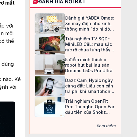
ĐÁNH GIÁ NỔI BẬT
cơ mất
Đánh giá YADEA Omee:
Xe máy điện nhỏ xinh,
ấp với
thông minh “đo ni đóng
ên môi
giày” cho nữ sinh
Trải nghiệm TV SQD-
có thể
MiniLED C8L: màu sắc
rực rỡ chưa từng thấy ở
TV LCD
5 điểm mình thích ở
n dùng
robot hút bụi lau sàn
Dreame L50s Pro Ultra
 nào. Kẻ
Dazz Cam, Hypic ngày
càng đắt: Liệu còn cần
ệnh với
trả phí khi smartphone
đã làm được tất cả?
Trải nghiệm OpenFit
Pro: Tai nghe Open Ear
đầu tiên của Shokz
trang bị công nghệ khử
ồn
Xem thêm