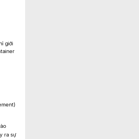
ỉ giới
tainer
ement)
vào
y ra sự