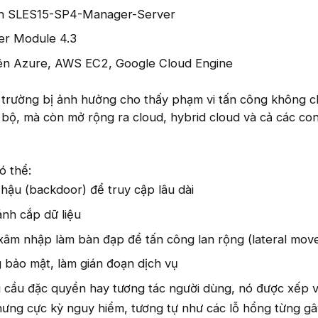
nh SLES15-SP4-Manager-Server
r Module 4.3
trên Azure, AWS EC2, Google Cloud Engine
trường bị ảnh hưởng cho thấy phạm vi tấn công không ch
bộ, mà còn mở rộng ra cloud, hybrid cloud và cả các con
ó thể:
hậu (backdoor) để truy cập lâu dài
ánh cắp dữ liệu
xâm nhập làm bàn đạp để tấn công lan rộng (lateral mov
 bảo mật, làm gián đoạn dịch vụ
u cầu đặc quyền hay tương tác người dùng, nó được xếp 
ưng cực kỳ nguy hiểm, tương tự như các lỗ hổng từng gâ