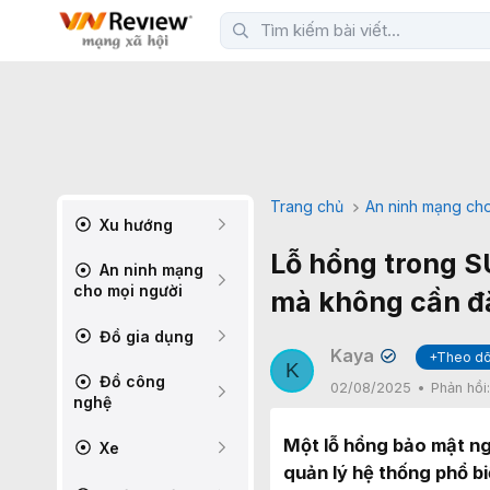
Trang chủ
An ninh mạng cho
Xu hướng
Lỗ hổng trong S
An ninh mạng
cho mọi người
mà không cần đ
Đồ gia dụng
Kaya
+Theo dõ
✔
K
Đồ công
02/08/2025
Phản hồi
nghệ
Một lỗ hổng bảo mật n
Xe
quản lý hệ thống phổ b