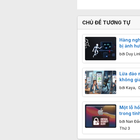
CHỦ ĐỀ TƯƠNG TỰ
Hàng nghì
bị ảnh hư
lộ 6 lỗ h
bởi
Duy Lin
Lừa đảo 
không gi
bởi
Kaya
,
0
Một lỗ h
trong tí
hình của
bởi
Nan Đắ
phép tin 
Thứ 3
khiển má