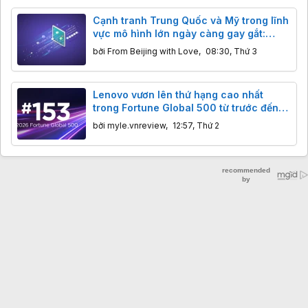
Cạnh tranh Trung Quốc và Mỹ trong lĩnh
vực mô hình lớn ngày càng gay gắt:
Hàng Mỹ giảm giá mạnh để cạnh tranh
bởi
From Beijing with Love
,
08:30, Thứ 3
với Kimi và DeepSeek
Lenovo vươn lên thứ hạng cao nhất
trong Fortune Global 500 từ trước đến
nay
bởi
myle.vnreview
,
12:57, Thứ 2