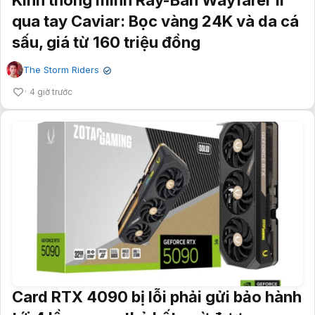
Kính thông minh Ray-Ban Wayfarer II
qua tay Caviar: Bọc vàng 24K và da cá
sấu, giá từ 160 triệu đồng
The Storm Riders
✔
4 giờ trước
Card RTX 4090 bị lỗi phải gửi bảo hành