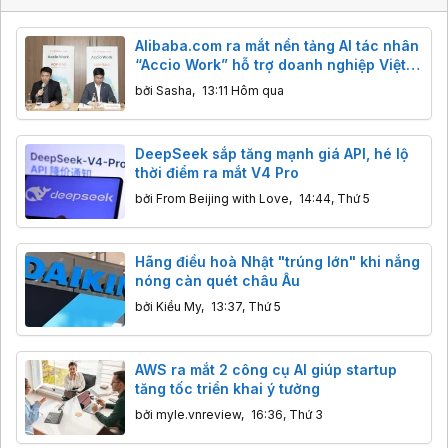
Alibaba.com ra mắt nền tảng AI tác nhân
“Accio Work” hỗ trợ doanh nghiệp Việt
xuất khẩu
bởi
Sasha
,
13:11 Hôm qua
DeepSeek sắp tăng mạnh giá API, hé lộ
thời điểm ra mắt V4 Pro
bởi
From Beijing with Love
,
14:44, Thứ 5
Hãng điều hoà Nhật "trúng lớn" khi nắng
nóng càn quét châu Âu
bởi
Kiều My
,
13:37, Thứ 5
AWS ra mắt 2 công cụ AI giúp startup
tăng tốc triển khai ý tưởng
bởi
myle.vnreview
,
16:36, Thứ 3