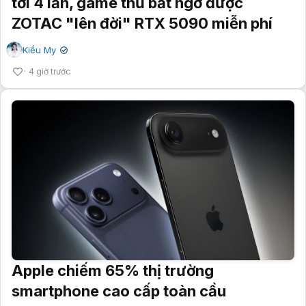
tới 4 lần, game thủ bất ngờ được
ZOTAC "lên đời" RTX 5090 miễn phí
Kiều My
✔
4 giờ trước
Apple chiếm 65% thị trường
smartphone cao cấp toàn cầu