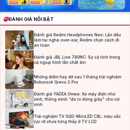
ĐÁNH GIÁ NỔI BẬT
Đánh giá Redmi Headphones Neo: Lần đầu
làm tai nghe over-ear, Redmi chọn cách đi
an toàn
Đánh giá JBL Live 780NC: Sự cá tính trong
cả ngoại hình lẫn chất âm
Những điểm hay dở sau 1 tháng trải nghiệm
Roborock Qrevo 2 Pro
Đánh giá YADEA Omee: Xe máy điện nhỏ
xinh, thông minh “đo ni đóng giày” cho nữ
sinh
Trải nghiệm TV SQD-MiniLED C8L: màu sắc
rực rỡ chưa từng thấy ở TV LCD